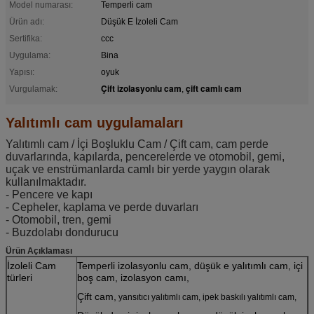
Model numarası:
Temperli cam
Ürün adı:
Düşük E İzoleli Cam
Sertifika:
ccc
Uygulama:
Bina
Yapısı:
oyuk
Çift izolasyonlu cam
çift camlı cam
Vurgulamak:
,
Yalıtımlı cam uygulamaları
Yalıtımlı cam / İçi Boşluklu Cam / Çift cam, cam perde
duvarlarında, kapılarda, pencerelerde ve otomobil, gemi,
uçak ve enstrümanlarda camlı bir yerde yaygın olarak
kullanılmaktadır.
- Pencere ve kapı
- Cepheler, kaplama ve perde duvarları
- Otomobil, tren, gemi
- Buzdolabı dondurucu
Ürün Açıklaması
İzoleli Cam
Temperli izolasyonlu cam, düşük e yalıtımlı cam, içi
türleri
boş cam, izolasyon camı,
Çift cam,
yansıtıcı yalıtımlı cam,
ipek baskılı yalıtımlı cam,