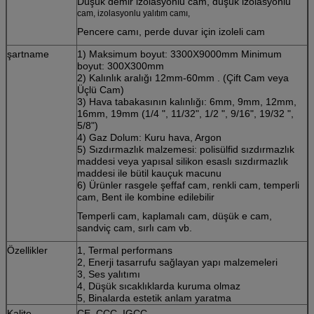
Düşük demir izolasyonlu cam, düşük izolasyonlu
cam,
izolasyonlu yalıtım camı,
Pencere camı, perde duvar için izoleli cam
şartname
1)
Maksimum boyut: 3300X9000mm Minimum
boyut: 300X300mm
2) Kalınlık aralığı
12mm-60mm
. (Çift Cam veya
Üçlü Cam)
3) Hava tabakasının kalınlığı: 6mm, 9mm, 12mm,
16mm, 19mm (1/4 ", 11/32", 1/2 ", 9/16", 19/32 ",
5/8")
4) Gaz Dolum: Kuru hava, Argon
5) Sızdırmazlık malzemesi: polisülfid sızdırmazlık
maddesi veya yapısal silikon esaslı sızdırmazlık
maddesi ile bütil kauçuk macunu
6) Ürünler rasgele şeffaf cam, renkli cam, temperli
cam, Bent ile kombine edilebilir
Temperli cam, kaplamalı cam, düşük e cam,
sandviç cam, sırlı cam vb.
Özellikler
1, Termal performans
2, Enerji tasarrufu sağlayan yapı malzemeleri
3, Ses yalıtımı
4, Düşük sıcaklıklarda kuruma olmaz
5, Binalarda estetik anlam yaratma
Kalite
CE, CCC, IGCC