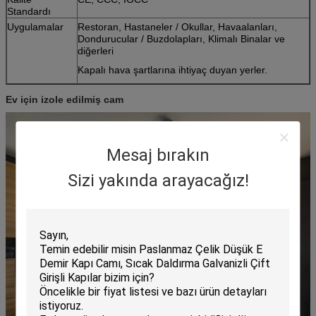
Standardı
Uygulamalar
Restoran, Hastaneler / Okullar, Havaalanları,
Dondurucular / Buzdolapları, Klimalı Binalar ve
diğerleri
Kapalı hava şartlarına ihtiyaç duyan yerler.
Ev için izole edilmiş cam
Mesaj bırakın
Sizi yakında arayacağız!