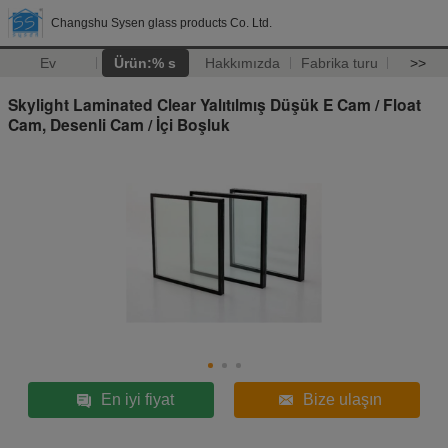
Changshu Sysen glass products Co. Ltd.
Ev
Ürün:% s
Hakkımızda
Fabrika turu
>>
Skylight Laminated Clear Yalıtılmış Düşük E Cam / Float
Cam, Desenli Cam / İçi Boşluk
En iyi fiyat
Bize ulaşın