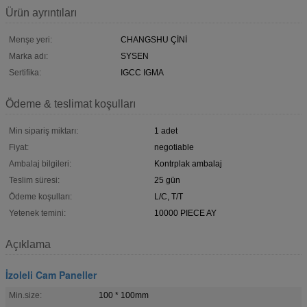
Ürün ayrıntıları
Menşe yeri:
CHANGSHU ÇİNİ
Marka adı:
SYSEN
Sertifika:
IGCC IGMA
Ödeme & teslimat koşulları
Min sipariş miktarı:
1 adet
Fiyat:
negotiable
Ambalaj bilgileri:
Kontrplak ambalaj
Teslim süresi:
25 gün
Ödeme koşulları:
L/C, T/T
Yetenek temini:
10000 PIECE AY
Açıklama
İzoleli Cam Paneller
Min.size:
100 * 100mm