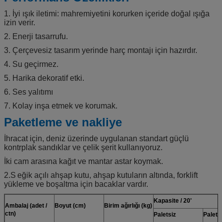
1. İyi ışık iletimi: mahremiyetini korurken içeride doğal ışığa
izin verir.
2. Enerji tasarrufu.
3. Çerçevesiz tasarım yerinde harç montajı için hazırdır.
4. Su geçirmez.
5. Harika dekoratif etki.
6. Ses yalıtımı
7. Kolay inşa etmek ve korumak.
Paketleme ve nakliye
İhracat için, deniz üzerinde uygulanan standart güçlü
kontrplak sandıklar ve çelik şerit kullanıyoruz.
İki cam arasına kağıt ve mantar astar koymak.
2.S
eğik açılı ahşap kutu, ahşap kutuların altında, forklift
yükleme ve boşaltma için bacaklar vardır.
Kapasite / 20'
Ambalaj (adet /
Boyut (cm)
Birim ağırlığı (kg)
ctn)
Paletsiz
Paletli