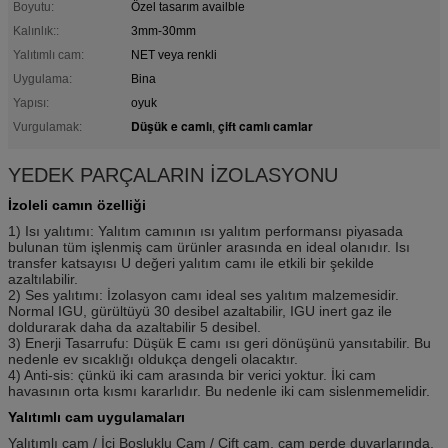
Boyutu:
Özel tasarım availble
Kalınlık::
3mm-30mm
Yalıtımlı cam:
NET veya renkli
Uygulama:
Bina
Yapısı:
oyuk
Düşük e camlı
çift camlı camlar
Vurgulamak:
,
YEDEK PARÇALARIN İZOLASYONU
İzoleli camın özelliği
1) Isı yalıtımı: Yalıtım camının ısı yalıtım performansı piyasada
bulunan tüm işlenmiş cam ürünler arasında en ideal olanıdır. Isı
transfer katsayısı U değeri yalıtım camı ile etkili bir şekilde
azaltılabilir.
2) Ses yalıtımı: İzolasyon camı ideal ses yalıtım malzemesidir.
Normal IGU, gürültüyü 30 desibel azaltabilir, IGU inert gaz ile
doldurarak daha da azaltabilir 5 desibel.
3) Enerji Tasarrufu: Düşük E camı ısı geri dönüşünü yansıtabilir. Bu
nedenle ev sıcaklığı oldukça dengeli olacaktır.
4) Anti-sis: çünkü iki cam arasında bir verici yoktur. İki cam
havasının orta kısmı kararlıdır. Bu nedenle iki cam sislenmemelidir.
Yalıtımlı cam uygulamaları
Yalıtımlı cam / İçi Boşluklu Cam / Çift cam, cam perde duvarlarında,