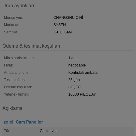
Ürün ayrıntıları
Menşe yeri:
CHANGSHU ÇİNİ
Marka adı:
SYSEN
Sertifika:
IGCC IGMA
Ödeme & teslimat koşulları
Min sipariş miktarı:
1 adet
Fiyat:
negotiable
Ambalaj bilgileri:
Kontrplak ambalaj
Teslim süresi:
25 gün
Ödeme koşulları:
L/C, T/T
Yetenek temini:
10000 PIECE AY
Açıklama
İzoleli Cam Paneller
Türü::
Cam levha