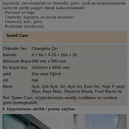
kapılarda, pencerelerde ve otomobil, gemi, uçak ve enstrümanlarda
camlı bir yerde yaygın olarak kullanılmaktadır.
- Pencere ve kapı
- Cepheler, kaplama ve perde duvarları
- Otomobil, tren, gemi
- Buzdolabı dondurucu
İzoleli Cam
Orijinalin Yeri
Changshu Çin
Kalınlık
4 + 6a + 4-15 + 16a + 15
Minimum Boyut
300 mm x 300 mm
En büyük boy
2440mm x 4500 mm
şekil
Düz veya Eğimli
stil
Aşk
Renk
Açık, Çok Açık, Gri, Açık Gri, Euro Gri, Yeşil, F-yeşil,
Mavi, Koyu Mavi, Okyanus Mavisi, Ford Mavisi vb.
Not: Sysen Cam, müşterilerimizin verdiği özelliklere ve renklere
göre özelleştirebilir.
2. Uygulamalar-akrilik / pmma sayfası