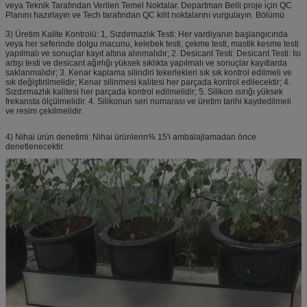
veya Teknik Tarafından Verilen Temel Noktalar. Departman Belli proje için QC
Planını hazırlayın ve Tech tarafından QC kilit noktalarını vurgulayın. Bölümü
3) Üretim Kalite Kontrolü: 1, Sızdırmazlık Testi: Her vardiyanın başlangıcında
veya her seferinde dolgu macunu, kelebek testi, çekme testi, mastik kesme testi
yapılmalı ve sonuçlar kayıt altına alınmalıdır; 2. Desicant Testi: Desicant Testi: Isı
artışı testi ve desicant ağırlığı yüksek sıklıkta yapılmalı ve sonuçlar kayıtlarda
saklanmalıdır; 3. Kenar kaplama silindiri tekerlekleri sık sık kontrol edilmeli ve
sık değiştirilmelidir; Kenar silinmesi kalitesi her parçada kontrol edilecektir; 4.
Sızdırmazlık kalitesi her parçada kontrol edilmelidir; 5. Silikon ısırığı yüksek
frekansta ölçülmelidir. 4. Silikonun seri numarası ve üretim tarihi kaydedilmeli
ve resim çekilmelidir.
4) Nihai ürün denetimi: Nihai ürünlerin% 15'i ambalajlamadan önce
denetlenecektir.