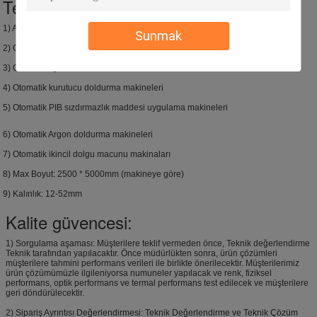
Tesis:
1) Avusturya'dan ithal edilen izolasyon hatları 2, Lisec'den 2, Bystronic'den 2
Sunmak
2) Otomatik kenar kaplama silme makineleri
3) Otomatik ayırıcı bükme makineleri
4) Otomatik kurutucu doldurma makineleri
5) Otomatik PIB sızdırmazlık maddesi uygulama makineleri
6) Otomatik Argon doldurma makineleri
7) Otomatik ikincil dolgu macunu makinaları
8) Max Boyut: 2500 * 5000mm (makineye göre)
9) Kalınlık: 12-52mm
Kalite güvencesi:
1) Sorgulama aşaması: Müşterilere teklif vermeden önce, Teknik değerlendirme
Teknik tarafından yapılacaktır. Önce müdürlükten sonra, ürün çözümleri
müşterilere tahmini performans verileri ile birlikte önerilecektir. Müşterilerimiz
ürün çözümümüzle ilgileniyorsa numuneler yapılacak ve renk, fiziksel
performans, optik performans ve termal performans test edilecek ve müşterilere
geri döndürülecektir.
2) Sipariş Ayrıntısı Değerlendirmesi: Teknik Değerlendirme ve Teknik Çözüm