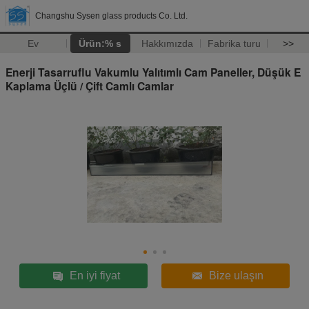
Changshu Sysen glass products Co. Ltd.
Ev
Ürün:% s
Hakkımızda
Fabrika turu
>>
Enerji Tasarruflu Vakumlu Yalıtımlı Cam Paneller, Düşük E
Kaplama Üçlü / Çift Camlı Camlar
En iyi fiyat
Bize ulaşın