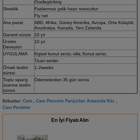
Özelleştirilmiş
Sineklik
Paslanmaz çelik hasır mevcuttur
Fly net
Ana pazar
ABD, Afrika, Güney Amerika, Avrupa, Orta Kolaylık,
Avustralya, Kanada, Yeni Zelanda
Garanti süresi
10 yıl
Üretim
10 yıl
Deneyimi
UYGULAMA
Kişisel konut serisi;
villa;
Konut serisi;
Ticari seriler
Örnek teslim
1-2weeks
süresi
Toplu sipariş
Ödemelerden 35 gün sonra
üzerine teslim
süresi
Cam
Cam Pencere Panjurları Arasında Kör
Etiketler:
,
,
Cam Perdeler
En İyi Fiyatı Alın