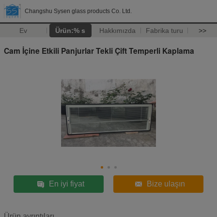
Changshu Sysen glass products Co. Ltd.
Ev
Ürün:% s
Hakkımızda
Fabrika turu
>>
Cam İçine Etkili Panjurlar Tekli Çift Temperli Kaplama
En iyi fiyat
Bize ulaşın
Ürün ayrıntıları