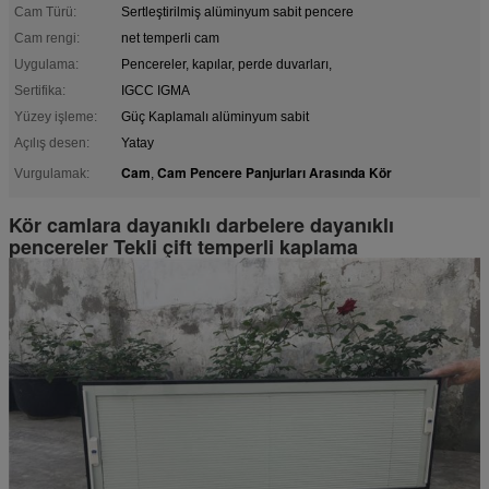
Cam Türü:
Sertleştirilmiş alüminyum sabit pencere
Cam rengi:
net temperli cam
Uygulama:
Pencereler, kapılar, perde duvarları,
Sertifika:
IGCC IGMA
Yüzey işleme:
Güç Kaplamalı alüminyum sabit
Açılış desen:
Yatay
Cam
Cam Pencere Panjurları Arasında Kör
Vurgulamak:
,
Kör camlara dayanıklı darbelere dayanıklı
pencereler Tekli çift temperli kaplama