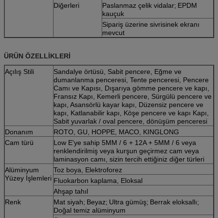
Diğerleri
Paslanmaz çelik vidalar;
EPDM
kauçuk
Sipariş üzerine sivrisinek ekranı
mevcut
ÜRÜN ÖZELLİKLERİ
Açılış Stili
Sandalye örtüsü, Sabit pencere, Eğme ve
dumanlanma penceresi, Tente penceresi, Pencere
Camı ve Kapısı, Dışarıya gömme pencere ve kapı,
Fransız Kapı, Kemerli pencere, Sürgülü pencere ve
kapı, Asansörlü kayar kapı, Düzensiz pencere ve
kapı, Katlanabilir kapı, Köşe pencere ve kapı Kapı,
Sabit yuvarlak / oval pencere, dönüşüm penceresi
Donanım
ROTO, GU, HOPPE, MACO, KINGLONG
Cam türü
Low E'ye sahip 5MM / 6 + 12A + 5MM / 6 veya
renklendirilmiş veya kurşun geçirmez cam veya
laminasyon camı, sizin tercih ettiğiniz diğer türleri
Alüminyum
Toz boya, Elektroforez
Yüzey İşlemleri
Fluokarbon kaplama, Eloksal
Ahşap tahıl
Renk
Mat siyah;
Beyaz;
Ultra gümüş;
Berrak eloksallı;
Doğal temiz alüminyum