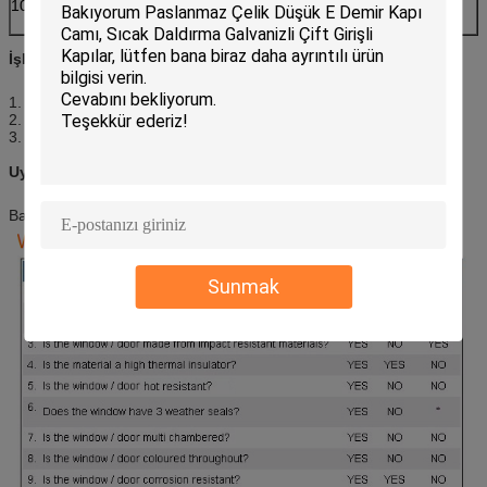
10.Assemble.Method
Siparişi teyit ettikten sonra kapımızın montaj
yöntemini size göndeririz.
İşlev:
1. Eşsiz ısı yalıtım performansı, enerji tasarrufu.
2. İyi görünüm, hava geçirmez, su geçirmez ve ses geçirmez.
3. Daha fazla kanat var.
Uygulama:
Balkonlar, villalar, oteller vs.
Sunmak