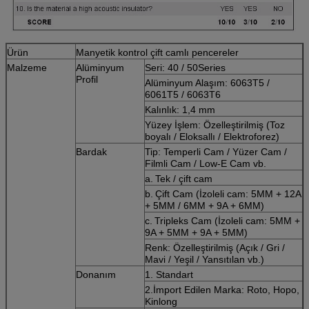
Ürün
Manyetik kontrol çift camlı pencereler
Malzeme
Alüminyum
Seri: 40 / 50Series
Profil
Alüminyum Alaşım: 6063T5 /
6061T5 / 6063T6
Kalınlık: 1,4 mm
Yüzey İşlem: Özelleştirilmiş (Toz
boyalı / Eloksallı / Elektroforez)
Bardak
Tip: Temperli Cam / Yüzer Cam /
Filmli Cam / Low-E Cam vb.
a.
Tek / çift cam
b.
Çift Cam (İzoleli cam: 5MM + 12A
+ 5MM / 6MM + 9A + 6MM)
c.
Tripleks Cam (İzoleli cam: 5MM +
9A + 5MM + 9A + 5MM)
Renk: Özelleştirilmiş (Açık / Gri /
Mavi / Yeşil / Yansıtılan vb.)
Donanım
1. Standart
2.İmport Edilen Marka: Roto, Hopo,
Kinlong