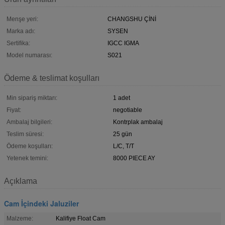
Menşe yeri:
CHANGSHU ÇİNİ
Marka adı:
SYSEN
Sertifika:
IGCC IGMA
Model numarası:
S021
Ödeme & teslimat koşulları
Min sipariş miktarı:
1 adet
Fiyat:
negotiable
Ambalaj bilgileri:
Kontrplak ambalaj
Teslim süresi:
25 gün
Ödeme koşulları:
L/C, T/T
Yetenek temini:
8000 PIECE AY
Açıklama
Cam İçindeki Jaluziler
Malzeme:
Kalifiye Float Cam