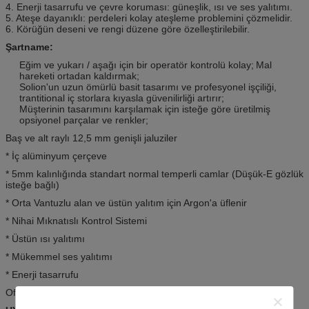
4. Enerji tasarrufu ve çevre koruması: güneşlik, ısı ve ses yalıtımı.
5. Ateşe dayanıklı: perdeleri kolay ateşleme problemini çözmelidir.
6. Körüğün deseni ve rengi düzene göre özelleştirilebilir.
Şartname:
Eğim ve yukarı / aşağı için bir operatör kontrolü kolay;
Mal
hareketi ortadan kaldırmak;
Solion'un uzun ömürlü basit tasarımı ve profesyonel işçiliği,
trantitional iç storlara kıyasla güvenilirliği artırır;
Müşterinin tasarımını karşılamak için isteğe göre üretilmiş
opsiyonel parçalar ve renkler;
Baş ve alt raylı 12,5 mm genişli jaluziler
* İç alüminyum çerçeve
* 5mm kalınlığında standart normal temperli camlar (Düşük-E gözlük
isteğe bağlı)
* Orta Vantuzlu alan ve üstün yalıtım için Argon'a üflenir
* Nihai Mıknatıslı Kontrol Sistemi
* Üstün ısı yalıtımı
* Mükemmel ses yalıtımı
* Enerji tasarrufu
Ofis ve ev bölümü veya pencere için mükemmel * Zarif görünüş