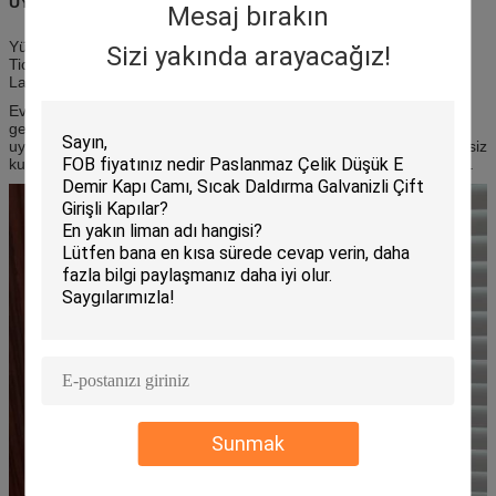
UYGULAMA:
Mesaj bırakın
Yüksek standartlar dairesi, Okul, Anaokulu, Anaokulu, Hastane,
Sizi yakında arayacağız!
Ticari bina, Stadyum, Havaalanı, Atölye, Yemekli alışveriş merkezi,
Laboratuar, Depo ve villa.
Evin sürme kapıları, normal kapıların giriş genişliğini iki kat artıran
geniş bir konfigürasyon ve renk seçenekleri ile her tasarım
uygulamasına uygundur.
Kalite tasarımı ve yapısı, yıllarca zahmetsiz
kullanım için sağlamlık, mükemmel güvenlik ve dayanıklılık katıyor.
Sunmak