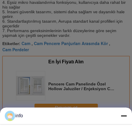
4. Eşsiz mikro havalandırma fonksiyonu, kullanıcıya daha rahat bir
his sağlar
5. İnsani güvenlik tasarımı, sistemi daha sağlam ve dayanıklı hale
getirir.
6. Standartlaştırılmış tasarım, Avrupa standart kanal profilleri için
geçerlidir
7. Performans gereksinimlerinin farklı düzeylerine göre seçim
yapmak için çeşitli seçenekler vardır.
Cam
Cam Pencere Panjurları Arasında Kör
Etiketler:
,
,
Cam Perdeler
En İyi Fiyatı Alın
Pencere Cam Panelinde Özel
Hollow Jaluziler / Enjeksiyon Cam
Kasa
Devam et
info
Cam İçindeki Jaluziler
Daha