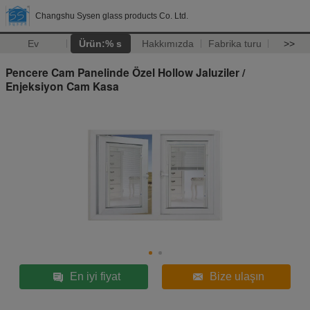
Changshu Sysen glass products Co. Ltd.
Ev
Ürün:% s
Hakkımızda
Fabrika turu
>>
Pencere Cam Panelinde Özel Hollow Jaluziler /
Enjeksiyon Cam Kasa
En iyi fiyat
Bize ulaşın