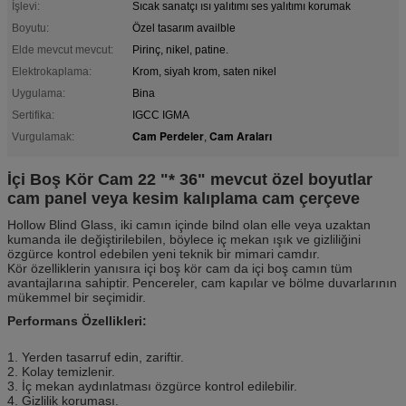
İşlevi:
Sıcak sanatçı ısı yalıtımı ses yalıtımı korumak
Boyutu:
Özel tasarım availble
Elde mevcut mevcut:
Pirinç, nikel, patine.
Elektrokaplama:
Krom, siyah krom, saten nikel
Uygulama:
Bina
Sertifika:
IGCC IGMA
Cam Perdeler
Cam Araları
Vurgulamak:
,
İçi Boş Kör Cam 22 "* 36" mevcut özel boyutlar
cam panel veya kesim kalıplama cam çerçeve
Hollow Blind Glass, iki camın içinde bilnd olan elle veya uzaktan
kumanda ile değiştirilebilen, böylece iç mekan ışık ve gizliliğini
özgürce kontrol edebilen yeni teknik bir mimari camdır.
Kör özelliklerin yanısıra içi boş kör cam da içi boş camın tüm
avantajlarına sahiptir.
Pencereler, cam kapılar ve bölme duvarlarının
mükemmel bir seçimidir.
Performans Özellikleri:
1. Yerden tasarruf edin, zariftir.
2. Kolay temizlenir.
3. İç mekan aydınlatması özgürce kontrol edilebilir.
4. Gizlilik koruması.