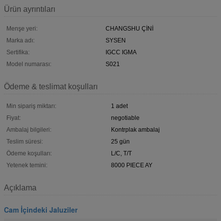
Ürün ayrıntıları
Menşe yeri:
CHANGSHU ÇİNİ
Marka adı:
SYSEN
Sertifika:
IGCC IGMA
Model numarası:
S021
Ödeme & teslimat koşulları
Min sipariş miktarı:
1 adet
Fiyat:
negotiable
Ambalaj bilgileri:
Kontrplak ambalaj
Teslim süresi:
25 gün
Ödeme koşulları:
L/C, T/T
Yetenek temini:
8000 PIECE AY
Açıklama
Cam İçindeki Jaluziler