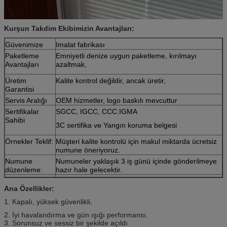
Kurşun Takdim Ekibimizin Avantajları:
Güvenimize
Imalat fabrikası
Paketleme
Emniyetli denize uygun paketleme, kırılmayı
Avantajları
azaltmak,
Üretim
Kalite kontrol değildir, ancak üretir,
Garantisi
Servis Aralığı
OEM hizmetler, logo baskılı mevcuttur
Sertifikalar
SGCC, IGCC, CCC.IGMA
Sahibi
3C sertifika ve Yangın koruma belgesi
Örnekler Teklif:
Müşteri kalite kontrolü için makul miktarda ücretsiz
numune öneriyoruz.
Numune
Numuneler yaklaşık 3 iş günü içinde gönderilmeye
düzenleme:
hazır hale gelecektir.
Ana Özellikler:
1. Kapalı, yüksek güvenlikli,
2. İyi havalandırma ve gün ışığı performansı.
3. Sorunsuz ve sessiz bir şekilde açıldı