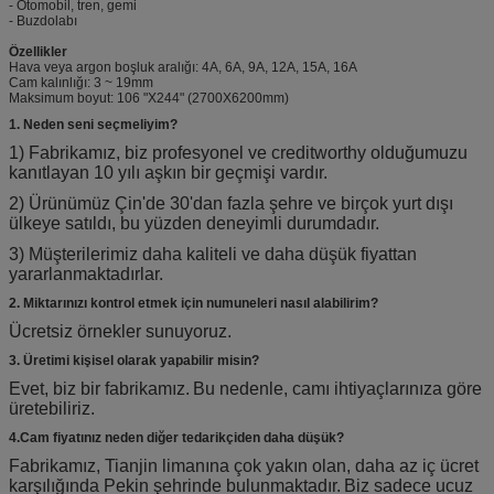
- Otomobil, tren, gemi
- Buzdolabı
Özellikler
Hava veya argon boşluk aralığı: 4A, 6A, 9A, 12A, 15A, 16A
Cam kalınlığı: 3 ~ 19mm
Maksimum boyut: 106 "X244" (2700X6200mm)
1. Neden seni seçmeliyim?
1) Fabrikamız, biz profesyonel ve creditworthy olduğumuzu
kanıtlayan 10 yılı aşkın bir geçmişi vardır.
2) Ürünümüz Çin'de 30'dan fazla şehre ve birçok yurt dışı
ülkeye satıldı, bu yüzden deneyimli durumdadır.
3) Müşterilerimiz daha kaliteli ve daha düşük fiyattan
yararlanmaktadırlar.
2. Miktarınızı kontrol etmek için numuneleri nasıl alabilirim?
Ücretsiz örnekler sunuyoruz.
3. Üretimi kişisel olarak yapabilir misin?
Evet, biz bir fabrikamız.
Bu nedenle, camı ihtiyaçlarınıza göre
üretebiliriz.
4.Cam fiyatınız neden diğer tedarikçiden daha düşük?
Fabrikamız, Tianjin limanına çok yakın olan, daha az iç ücret
karşılığında Pekin şehrinde bulunmaktadır.
Biz sadece ucuz