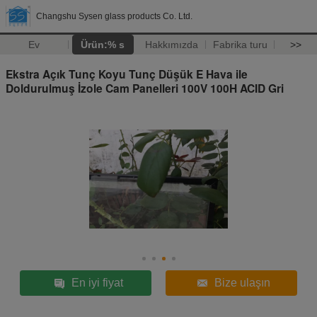
Changshu Sysen glass products Co. Ltd.
Ev
Ürün:% s
Hakkımızda
Fabrika turu
>>
Ekstra Açık Tunç Koyu Tunç Düşük E Hava ile
Doldurulmuş İzole Cam Panelleri 100V 100H ACID Gri
En iyi fiyat
Bize ulaşın