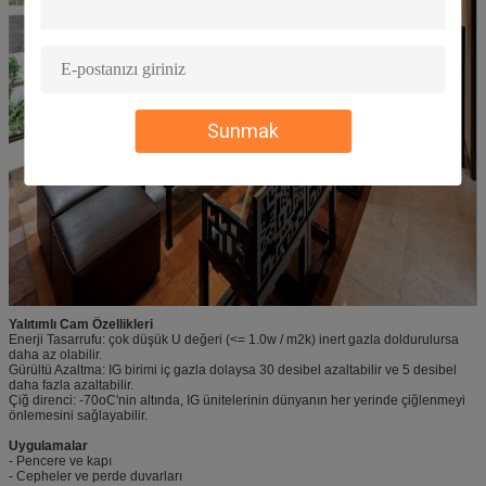
Sunmak
Yalıtımlı Cam Özellikleri
Enerji Tasarrufu: çok düşük U değeri (<= 1.0w / m2k) inert gazla doldurulursa
daha az olabilir.
Gürültü Azaltma: IG birimi iç gazla dolaysa 30 desibel azaltabilir ve 5 desibel
daha fazla azaltabilir.
Çiğ direnci: -70oC'nin altında, IG ünitelerinin dünyanın her yerinde çiğlenmeyi
önlemesini sağlayabilir.
Uygulamalar
- Pencere ve kapı
- Cepheler ve perde duvarları