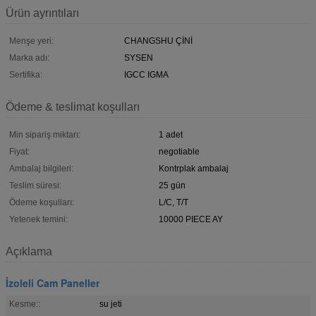
Ürün ayrıntıları
Menşe yeri:
CHANGSHU ÇİNİ
Marka adı:
SYSEN
Sertifika:
IGCC IGMA
Ödeme & teslimat koşulları
Min sipariş miktarı:
1 adet
Fiyat:
negotiable
Ambalaj bilgileri:
Kontrplak ambalaj
Teslim süresi:
25 gün
Ödeme koşulları:
L/C, T/T
Yetenek temini:
10000 PIECE AY
Açıklama
İzoleli Cam Paneller
Kesme::
su jeti