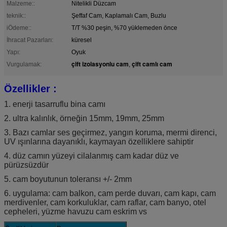
Malzeme::
Nitelikli Düzcam
teknik::
Şeffaf Cam, Kaplamalı Cam, Buzlu
iÖdeme::
T/T %30 peşin, %70 yüklemeden önce
İhracat Pazarları:
küresel
Yapı:
Oyuk
çift ​​izolasyonlu cam
çift camlı cam
Vurgulamak:
,
Özellikler
:
1. enerji tasarruflu bina camı
2. ultra kalınlık, örneğin 15mm, 19mm, 25mm
3. Bazı camlar ses geçirmez, yangın koruma, mermi direnci,
UV ışınlarına dayanıklı, kaymayan özelliklere sahiptir
4. düz camın yüzeyi cilalanmış cam kadar düz ve
pürüzsüzdür
5. cam boyutunun toleransı +/- 2mm
6. uygulama: cam balkon, cam perde duvarı, cam kapı, cam
merdivenler, cam korkuluklar, cam raflar, cam banyo, otel
cepheleri, yüzme havuzu cam eskrim vs