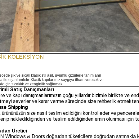
SİK KOLEKSİYON
ecede şık ve sıcak klasik stil asil, uyumlu çizgilerle tanımlanır
a ile eşanlamlıdır.
Klasik kapılarımız saygıya ilham verecek ve
iz için sıcaklık ve zenginlik sağlamak
imli Satış Danışmanları
e ve kapı danışmanlarımızın çoğu yıllardır bizimle birlikte ve en
meyi severler ve karar verme sürecinde size rehberlik etmekten 
se Shipping
 ürününüzün size nasıl teslim edildiğini kontrol eder ve pencereler
enip nakledildiğinden ve teslim edildiğinden emin olunması için t
dan Üretici
 Windows & Doors doğrudan tüketicilere doğrudan satmakla k