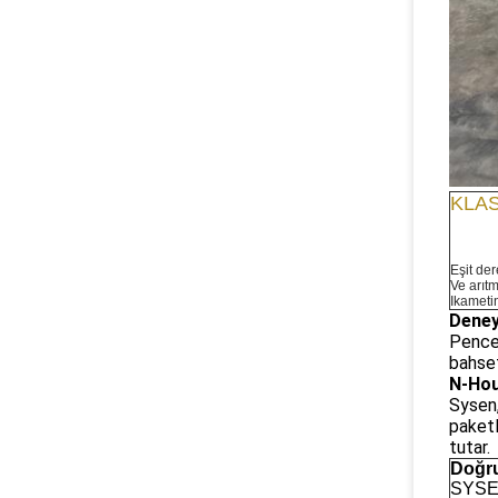
KLA
Eşit der
Ve arıtm
Ikametin
Deney
Pencer
bahset
N-Hou
Sysen,
paketl
tutar.
Doğru
SYSEN