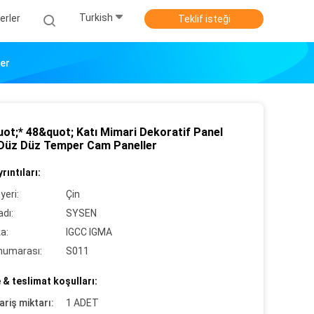
Turkish
erler
Teklif isteği
ler
uot;* 48&quot; Katı Mimari Dekoratif Panel
Düz Düz Temper Cam Paneller
rıntıları:
yeri:
Çin
dı:
SYSEN
ka:
IGCC IGMA
numarası:
S011
& teslimat koşulları:
ariş miktarı:
1 ADET