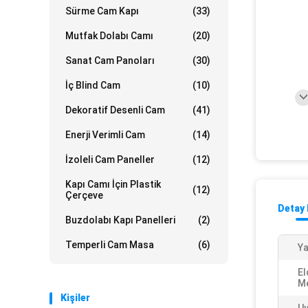
Sürme Cam Kapı
(33)
Mutfak Dolabı Camı
(20)
Sanat Cam Panoları
(30)
İç Blind Cam
(10)
Dekoratif Desenli Cam
(41)
Enerji Verimli Cam
(14)
İzoleli Cam Paneller
(12)
Kapı Camı İçin Plastik
(12)
Çerçeve
Detay 
Buzdolabı Kapı Panelleri
(2)
Temperli Cam Masa
(6)
Ya
El
M
Kişiler