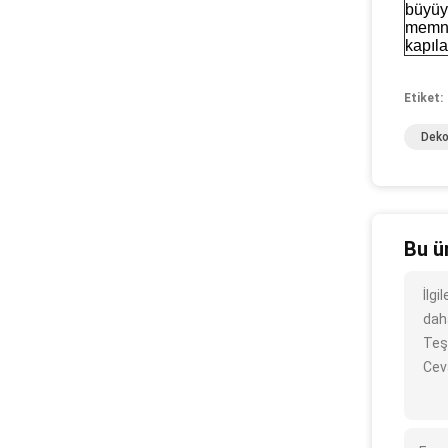
büyüy
memnu
kapıla
Etiket:
Deko
Bu ü
İlg
daha
Teş
Cev