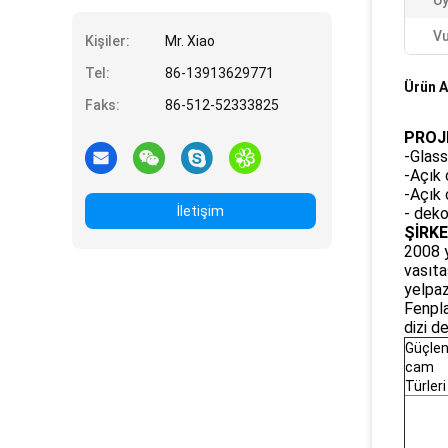
U
Vu
Kişiler:
Mr. Xiao
Tel:
86-13913629771
Ürün A
Faks:
86-512-52333825
PROJE
-Glass
-Açık 
-Açık 
İletişim
- deko
ŞİRK
2008 y
vasıta
yelpaz
Fenpla
dizi d
Güçlen
cam
Türleri