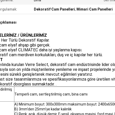
ygulama:
Bina
Sertifi
rgulamak:
Dekoratif Cam Panelleri
,
Mimari Cam Panelleri
çıklaması
LERİNİZ / ÜRÜNLERİMİZ
 Her Türlü Dekoratif Kapılar.
cam elyaf ahşap gibi gerçek.
cam elyaf CLIMATEC daha iyi yaşlanma kapısı.
ratif cam merdiven korkulukları, duş ve iç kapılar her türlü.
ET
ılında kurulan Verre Select, dekoratif cam endüstrisinde lider olara
sıyla son on yılda müşterilerine yenileme ve inşaat projelerinde yard
esini sürekli genişleterek mevcut eğilimleri yaratırız.
st size tasarımlarımıza ve spesifikasyonlarımıza göre üretilen vitr
ekoratif doorglass sunmaktadır. .
dirilmiş
Temperli cam, sertleştirilmiş cam, bina camı
A) Minimum boyut: 300x300mm maksimum boyut: 2400x6
B) 3mm'den 25mm'ye kadar kalınlık
C) Renk: açık, düşük demir, F-yeşil, okyanus mavisi, ford mavi, 