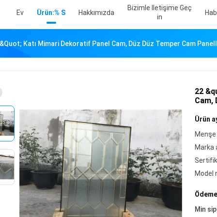
Bizimle Iletişime Geç
Ev
Ürün:% S
Hakkımızda
Hab
In
&quot; Katı Mimari Dekoratif Panel Cam, Düz Düz Temper Cam Panel
22 &q
Cam, 
Ürün ay
Menşe 
Marka a
Sertifi
Model 
Ödeme 
Min sip