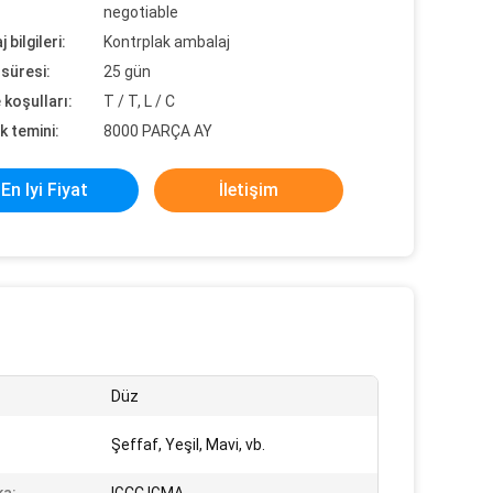
negotiable
 bilgileri:
Kontrplak ambalaj
süresi:
25 gün
koşulları:
T / T, L / C
k temini:
8000 PARÇA AY
En Iyi Fiyat
İletişim
Düz
Şeffaf, Yeşil, Mavi, vb.