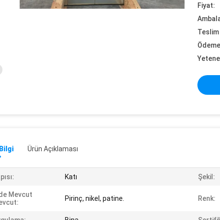
Fiyat:
Ambalaj
Teslim 
Ödeme 
Yetene
Bilgi
Ürün Açıklaması
pısı:
Katı
Şekil:
de Mevcut
Pirinç, nikel, patine.
Renk:
evcut: