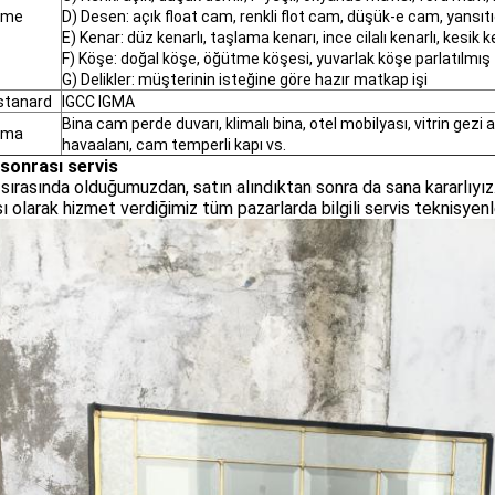
ame
D) Desen: açık float cam, renkli flot cam, düşük-e cam, yansı
E) Kenar: düz kenarlı, taşlama kenarı, ince cilalı kenarlı, kesik
F) Köşe: doğal köşe, öğütme köşesi, yuvarlak köşe parlatılmış
G) Delikler: müşterinin isteğine göre hazır matkap işi
 stanard
IGCC IGMA
Bina cam perde duvarı, klimalı bina, otel mobilyası, vitrin gez
ama
havaalanı, cam temperli kapı vs.
 sonrası servis
 sırasında olduğumuzdan, satın alındıktan sonra da sana kararlıyı
ı olarak hizmet verdiğimiz tüm pazarlarda bilgili servis teknisyenle