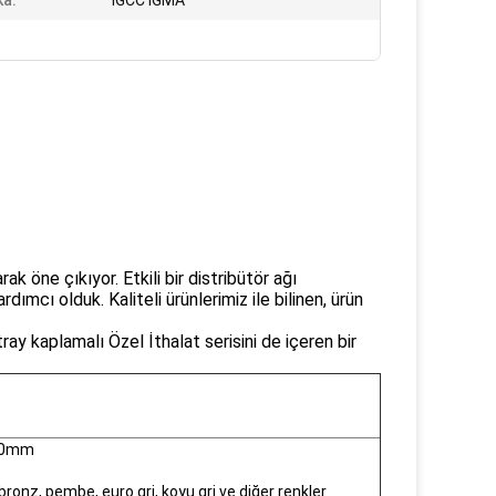
ka:
IGCC IGMA
k öne çıkıyor. Etkili bir distribütör ağı
ımcı olduk. Kaliteli ürünlerimiz ile bilinen, ürün
ay kaplamalı Özel İthalat serisini de içeren bir
500mm
bronz, pembe, euro gri, koyu gri ve diğer renkler