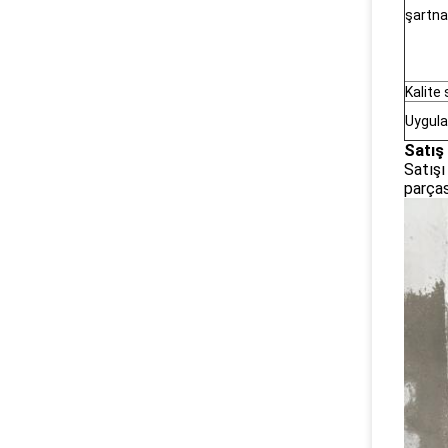
şartn
Kalite
Uygul
Satış
Satışı
parças