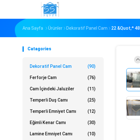
Ana Sayfa
Ürünler
Dekoratif Panel Cam
22 &quot;* 48
Catagories
Dekoratif Panel Cam
(90)
Ferforje Cam
(76)
Cam İçindeki Jaluziler
(11)
Temperli Duş Camı
(25)
Temperli Emniyet Camı
(12)
Eğimli Kenar Camı
(30)
Lamine Emniyet Camı
(10)