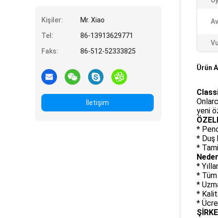
U
Kişiler:
Mr. Xiao
Av
Tel:
86-13913629771
Vu
Faks:
86-512-52333825
Ürün A
Class
Onlarc
İletişim
yeni ö
ÖZELL
* Penc
* Duş 
* Tami
Neden
* Yıll
* Tüm 
* Uzm
* Kalit
* Ücre
ŞİRK