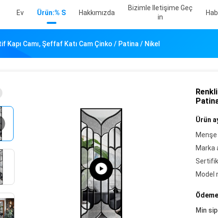
Bizimle Iletişime Geç
Ev
Ürün:% S
Hakkımızda
Hab
In
if Kapı Camı, Şeffaf Katı Cam Çinko / Patina / Nikel
Renkli
Patina
Ürün ay
Menşe 
Marka a
Sertifi
Model 
Ödeme 
Min sip