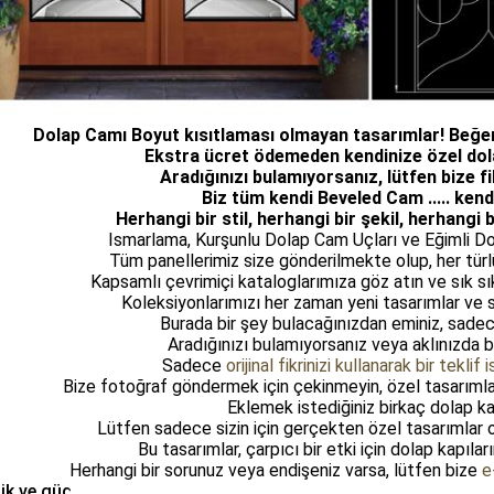
Dolap Camı Boyut kısıtlaması olmayan tasarımlar!
Beğen
Ekstra ücret ödemeden kendinize özel dola
Aradığınızı bulamıyorsanız, lütfen bize fik
Biz tüm kendi Beveled Cam ..... kend
Herhangi bir stil, herhangi bir şekil, herhangi b
Ismarlama, Kurşunlu Dolap Cam Uçları ve Eğimli D
Tüm panellerimiz size gönderilmekte olup, her türlü 
Kapsamlı çevrimiçi kataloglarımıza göz atın ve sık sı
Koleksiyonlarımızı her zaman yeni tasarımlar ve s
Burada bir şey bulacağınızdan eminiz, sadec
Aradığınızı bulamıyorsanız veya aklınızda ba
Sadece
orijinal fikrinizi kullanarak bir teklif 
Bize fotoğraf göndermek için çekinmeyin, özel tasarımlar
Eklemek istediğiniz birkaç dolap ka
Lütfen sadece sizin için gerçekten özel tasarımlar 
Bu tasarımlar, çarpıcı bir etki için dolap kapıla
Herhangi bir sorunuz veya endişeniz varsa, lütfen bize
e
ik ve güç.