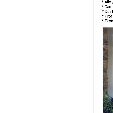
* Aile
* Cam 
* Dost
* Prof
* Ekon