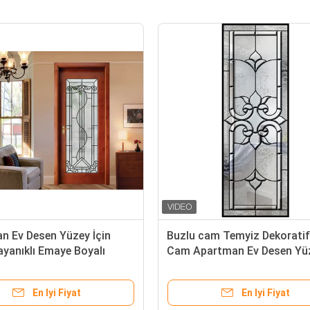
n Ev Desen Yüzey İçin
Buzlu cam Temyiz Dekoratif
ayanıklı Emaye Boyalı
Cam Apartman Ev Desen Yü
if Panel Cam
kumlanmış
En Iyi Fiyat
En Iyi Fiyat