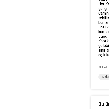
Her Ke
çalışm
Caming
tehlik
bunlar
Bazı k
kumlan
Düşün
Kapı k
gelebi
sınırl
açık k
Etiket:
Deko
Bu ü