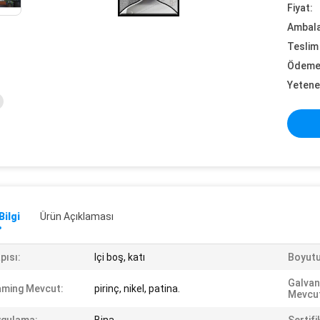
Fiyat:
Ambalaj
Teslim 
Ödeme 
Yetene
Bilgi
Ürün Açıklaması
pısı:
Içi boş, katı
Boyutu
Galvan
ming Mevcut:
pirinç, nikel, patina.
Mevcu