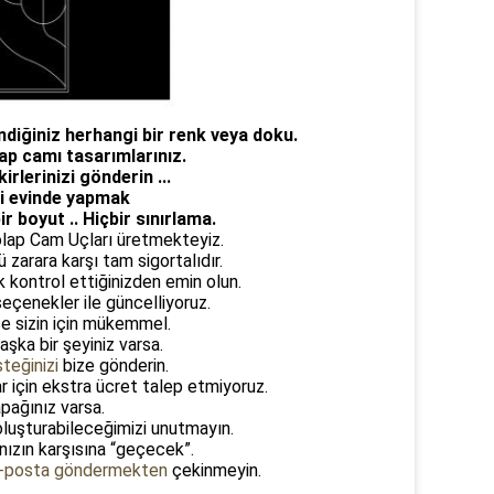
diğiniz herhangi bir renk veya doku.
p camı tasarımlarınız.
irlerinizi gönderin ...
i
evinde yapmak
ir boyut .. Hiçbir sınırlama.
olap Cam Uçları üretmekteyiz.
zarara karşı tam sigortalıdır.
k kontrol ettiğinizden emin olun.
eçenekler ile güncelliyoruz.
e sizin için mükemmel.
şka bir şeyiniz varsa.
isteğinizi
bize gönderin.
 için ekstra ücret talep etmiyoruz.
pağınız varsa.
oluşturabileceğimizi unutmayın.
rınızın karşısına “geçecek”.
-posta göndermekten
çekinmeyin.