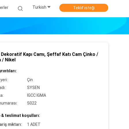
Turkish
erler
Teklif isteği
 Dekoratif Kapı Camı, Şeffaf Katı Cam Çinko /
 / Nikel
rıntıları:
yeri:
Çin
dı:
SYSEN
ka:
IGCC IGMA
numarası:
S022
& teslimat koşulları:
ariş miktarı:
1 ADET