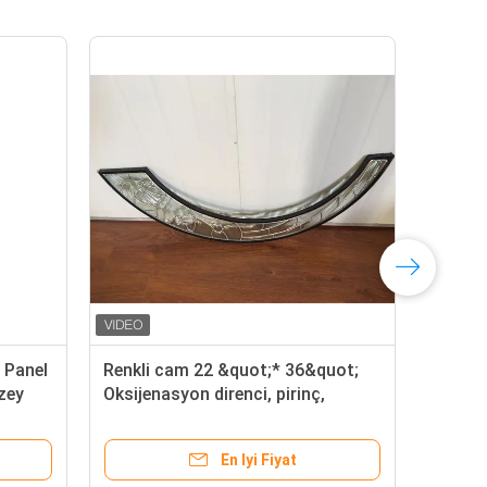
 Panel
Renkli cam 22 &quot;* 36&quot;
Güv
zey
Oksijenasyon direnci, pirinç,
Mim
Modern stil, benzersiz Isıya
Pane
dayanıklı
En Iyi Fiyat