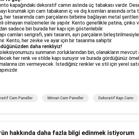
nto kapağındaki dekoratif camın aslında üç tabakası vardır. Dese
ayı korumak için cam tabakanın iç ve dış kısımları arasında orta t
, her tasarımda cam parçalarını birbirine bağlayan metal şeritleri
eli olmayan malzemeler ile yapılır. Kento genellikle patina, çink
dan sadece biri burada her kapı için gösterilebilir.
apı camları serigrafi, yani tasarım, ayrı parçaların birleştirilmesi
ır. Kento, her zevke ve ayar için bir tasarıma sahiptir.
düğünüzden daha renkliyiz!
oleksiyonumuzu sunmanın zorluklarından biri, olanakların mevcut 
lecek her renk ve stilde kapı sunuyor ve burada gördüğünüz örne
amalarına izin vermeyecek. İstediğiniz renkler ve stil için yerel sa
apınızdır.
ratif Cam Paneller
Mimari Cam Paneller
Dekoratif Kapı Camı
rün hakkında daha fazla bilgi edinmek istiyorum