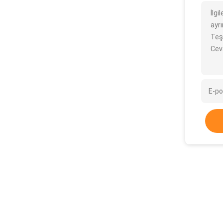
İlgi
ayrı
Teş
Cev