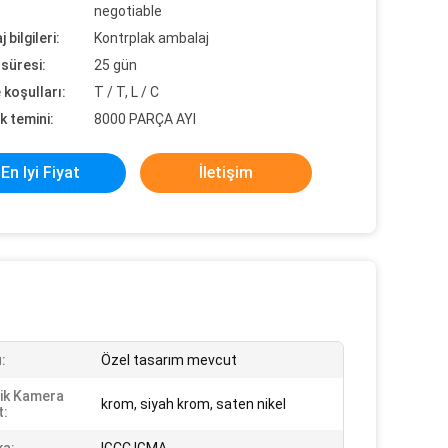
negotiable
 bilgileri:
Kontrplak ambalaj
süresi:
25 gün
koşulları:
T / T, L / C
k temini:
8000 PARÇA AYI
En Iyi Fiyat
İletişim
:
Özel tasarım mevcut
ik Kamera
krom, siyah krom, saten nikel
t: