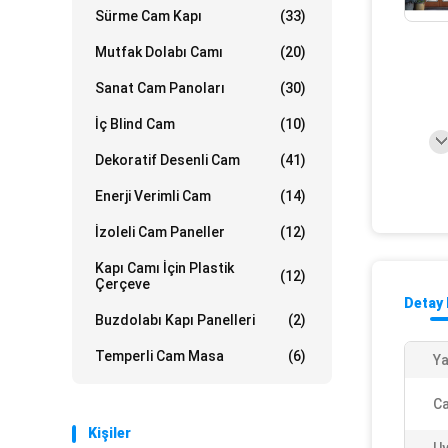
Sürme Cam Kapı
(33)
Mutfak Dolabı Camı
(20)
Sanat Cam Panoları
(30)
İç Blind Cam
(10)
Dekoratif Desenli Cam
(41)
Enerji Verimli Cam
(14)
İzoleli Cam Paneller
(12)
Kapı Camı İçin Plastik
(12)
Çerçeve
Detay 
Buzdolabı Kapı Panelleri
(2)
Temperli Cam Masa
(6)
Ya
Ca
Kişiler