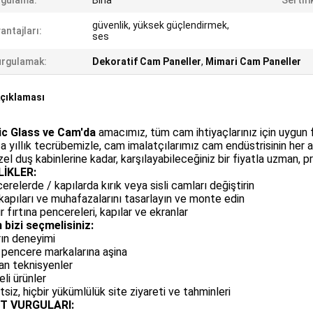
ygulama:
Bina
Sertifi
güvenlik, yüksek güçlendirmek,
antajları:
ses
rgulamak:
Dekoratif Cam Paneller
,
Mimari Cam Paneller
çıklaması
ic Glass ve Cam'da
amacımız, tüm cam ihtiyaçlarınız için uygun 
a yıllık tecrübemizle, cam imalatçılarımız cam endüstrisinin her ala
zel duş kabinlerine kadar, karşılayabileceğiniz bir fiyatla uzman, 
İKLER:
erelerde / kapılarda kırık veya sisli camları değiştirin
kapıları ve muhafazalarını tasarlayın ve monte edin
r fırtına pencereleri, kapılar ve ekranlar
 bizi seçmelisiniz:
arın deneyimi
pencere markalarına aşina
an teknisyenler
eli ürünler
tsiz, hiçbir yükümlülük site ziyareti ve tahminleri
ET VURGULARI: