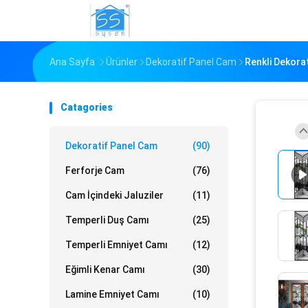
Ana Sayfa
Ürünler
Dekoratif Panel Cam
Renkli Dekorat
Catagories
Dekoratif Panel Cam
(90)
Ferforje Cam
(76)
Cam İçindeki Jaluziler
(11)
Temperli Duş Camı
(25)
Temperli Emniyet Camı
(12)
Eğimli Kenar Camı
(30)
Lamine Emniyet Camı
(10)