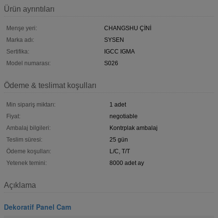
Ürün ayrıntıları
Menşe yeri:
CHANGSHU ÇİNİ
Marka adı:
SYSEN
Sertifika:
IGCC IGMA
Model numarası:
S026
Ödeme & teslimat koşulları
Min sipariş miktarı:
1 adet
Fiyat:
negotiable
Ambalaj bilgileri:
Kontrplak ambalaj
Teslim süresi:
25 gün
Ödeme koşulları:
L/C, T/T
Yetenek temini:
8000 adet ay
Açıklama
Dekoratif Panel Cam