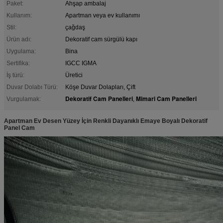
Paket:
Ahşap ambalaj
Kullanım:
Apartman veya ev kullanımı
Stil:
çağdaş
Ürün adı:
Dekoratif cam sürgülü kapı
Uygulama:
Bina
Sertifika:
IGCC IGMA
İş türü:
Üretici
Duvar Dolabı Türü:
Köşe Duvar Dolapları, Çift
Dekoratif Cam Panelleri
Mimari Cam Panelleri
Vurgulamak:
,
Apartman Ev Desen Yüzey İçin Renkli Dayanıklı Emaye Boyalı Dekoratif
Panel Cam