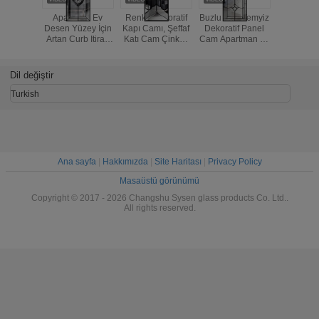
Apartman Ev
Renkli Dekoratif
Buzlu cam Temyiz
Renkli ca
Desen Yüzey İçin
Kapı Camı, Şeffaf
Dekoratif Panel
36" Oksij
Artan Curb Itiraz
Katı Cam Çinko /
Cam Apartman Ev
direnci, 
Dekoratif Panel
Patina / Nikel
Desen Yüzey
Modern 
Cam
kumlanmış
benzersiz
dayanı
Dil değiştir
Turkish
Ana sayfa
|
Hakkımızda
|
Site Haritası
|
Privacy Policy
Masaüstü görünümü
Copyright © 2017 - 2026 Changshu Sysen glass products Co. Ltd..
All rights reserved.