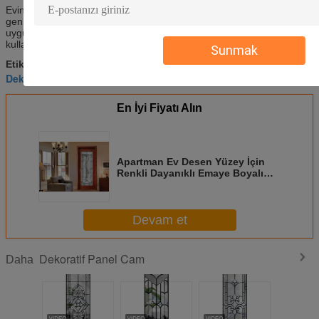
Evin sürme kapıları, normal kapıların giriş genişliğini iki kat artıran
geniş bir konfigürasyon ve renk seçenekleri ile her tasarım
uygulamasına uygundur.
Kalite tasarımı ve yapısı, yıllarca zahmetsiz
kullanım için sağlamlık, mükemmel güvenlik ve dayanıklılık katar.
Sunmak
Dekoratif Cam Paneller
Mimari Cam Paneller
Etiketler:
,
,
Dekoratif Kapı Camı
En İyi Fiyatı Alın
Apartman Ev Desen Yüzey İçin
Renkli Dayanıklı Emaye Boyalı
Dekoratif Panel Cam
Devam et
Dekoratif Panel Cam
Daha