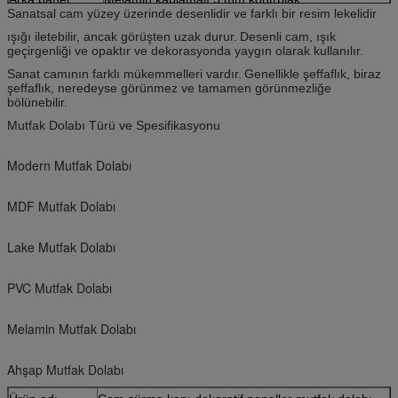
Sanatsal cam yüzey üzerinde desenlidir ve farklı bir resim lekelidir
Tezgah
40 mm kuvars veya vairous kenar seçenekleri ile
granit taş.
ışığı iletebilir, ancak görüşten uzak durur.
Desenli cam, ışık
geçirgenliği ve opaktır ve dekorasyonda yaygın olarak kullanılır.
Mutfak
yumuşak yakın menteşeler, çekmece sürgüsü,
donanımı
askı
Sanat camının farklı mükemmelleri vardır.
Genellikle şeffaflık, biraz
şeffaflık, neredeyse görünmez ve tamamen görünmezliğe
Mutfak
Lavabo, musluk, çöp kutusu, sepet, tembel
bölünebilir.
aksesuarları
susuan.
Mutfak Dolabı Türü ve Spesifikasyonu
Modern Mutfak Dolabı
MDF Mutfak Dolabı
Lake Mutfak Dolabı
PVC Mutfak Dolabı
Melamin Mutfak Dolabı
Ahşap Mutfak Dolabı