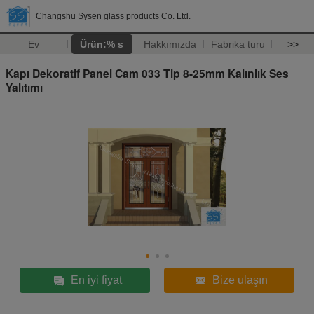
Changshu Sysen glass products Co. Ltd.
Ev
Ürün:% s
Hakkımızda
Fabrika turu
>>
Kapı Dekoratif Panel Cam 033 Tip 8-25mm Kalınlık Ses
Yalıtımı
En iyi fiyat
Bize ulaşın