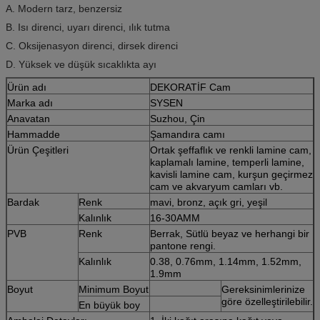
A. Modern tarz, benzersiz
B. Isı direnci, uyarı direnci, ılık tutma
C. Oksijenasyon direnci, dirsek direnci
D. Yüksek ve düşük sıcaklıkta ayı
Ürün adı
DEKORATİF Cam
Marka adı
SYSEN
Anavatan
Suzhou, Çin
Hammadde
Şamandıra camı
Ürün Çeşitleri
Ortak şeffaflık ve renkli lamine cam,
kaplamalı lamine, temperli lamine,
kavisli lamine cam, kurşun geçirmez
cam ve akvaryum camları vb.
Bardak
Renk
mavi, bronz, açık gri, yeşil
Kalınlık
16-30AMM
PVB
Renk
Berrak, Sütlü beyaz ve herhangi bir
pantone rengi.
Kalınlık
0.38, 0.76mm, 1.14mm, 1.52mm,
1.9mm
Boyut
Minimum Boyut
Gereksinimlerinize
göre özelleştirilebilir.
En büyük boy