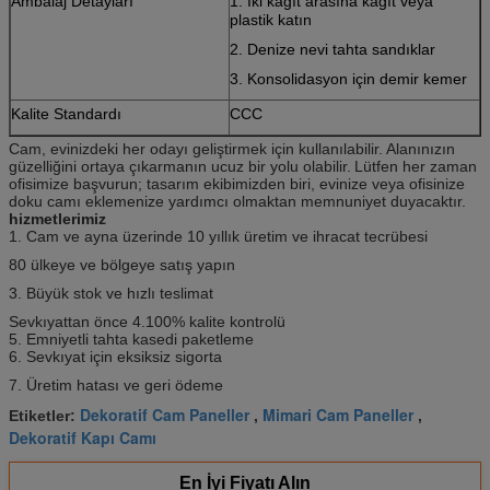
Ambalaj Detayları
1. İki kağıt arasına kağıt veya
plastik katın
2. Denize nevi tahta sandıklar
3. Konsolidasyon için demir kemer
Kalite Standardı
CCC
Cam, evinizdeki her odayı geliştirmek için kullanılabilir.
Alanınızın
güzelliğini ortaya çıkarmanın ucuz bir yolu olabilir.
Lütfen her zaman
ofisimize başvurun; tasarım ekibimizden biri, evinize veya ofisinize
doku camı eklemenize yardımcı olmaktan memnuniyet duyacaktır.
hizmetlerimiz
1. Cam ve ayna üzerinde 10 yıllık üretim ve ihracat tecrübesi
80 ülkeye ve bölgeye satış yapın
3. Büyük stok ve hızlı teslimat
Sevkıyattan önce 4.100% kalite kontrolü
5. Emniyetli tahta kasedi paketleme
6. Sevkıyat için eksiksiz sigorta
7. Üretim hatası ve geri ödeme
Dekoratif Cam Paneller
Mimari Cam Paneller
Etiketler:
,
,
Dekoratif Kapı Camı
En İyi Fiyatı Alın