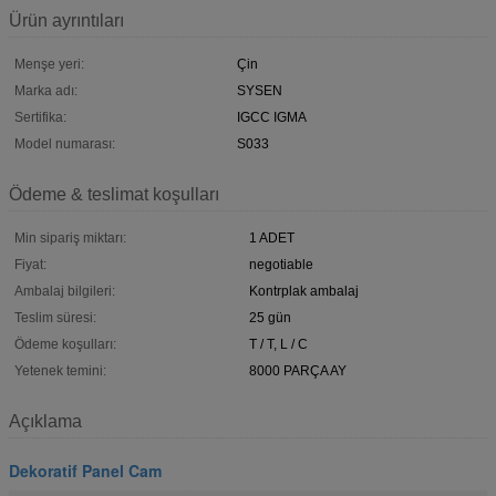
Ürün ayrıntıları
Menşe yeri:
Çin
Marka adı:
SYSEN
Sertifika:
IGCC IGMA
Model numarası:
S033
Ödeme & teslimat koşulları
Min sipariş miktarı:
1 ADET
Fiyat:
negotiable
Ambalaj bilgileri:
Kontrplak ambalaj
Teslim süresi:
25 gün
Ödeme koşulları:
T / T, L / C
Yetenek temini:
8000 PARÇA AY
Açıklama
Dekoratif Panel Cam