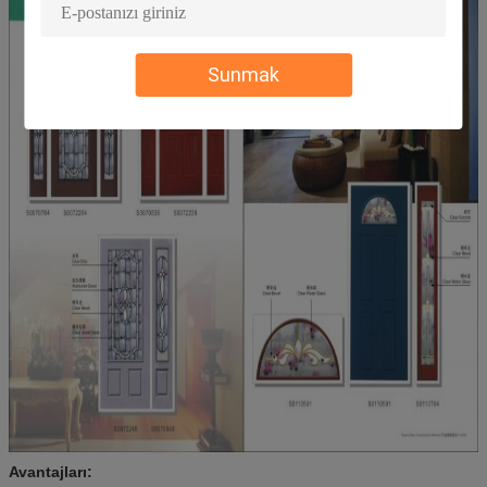
6. El işleri ve hafif dekorasyonlar.
Kalite
IGCC IGMA
Standardı
Sunmak
Avantajları: