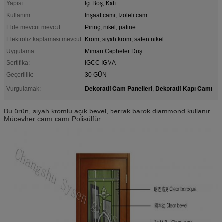
Yapısı:
İçi Boş, Katı
Kullanım:
İnşaat camı, İzoleli cam
Elde mevcut mevcut:
Pirinç, nikel, patine.
Elektroliz kaplaması mevcut:
Krom, siyah krom, saten nikel
Uygulama:
Mimari Cepheler Duş
Sertifika:
IGCC IGMA
Geçerlilik:
30 GÜN
Dekoratif Cam Panelleri
Dekoratif Kapı Camı
Vurgulamak:
,
Bu ürün, siyah kromlu açık bevel, berrak barok diammond kullanır.
Mücevher camı camı.Polisülfür