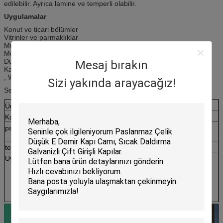
edilebilir.
Ayrıca lamine ve temperli olabilir.
Uygulamalar
Konut ve ticari bölümler
Vitrinler ve parmaklıklar
Mutfak dolapları
Mobilya
Duş Kapıları
Mesaj bırakın
Kapı Lambaları
, Windows
Sizi yakında arayacağız!
Seçiminiz için çeşitli ebatlar
Ürün adı
Kapı Dekoratif Panel Cam / güvenlik camı
Kalınlık
3-19mm
paket
Denize kıyasla güçlü tahta sandıklarda, kağıt
parçaları arasında kağıt bulunan
teslim
5-15days
Uygulamalar
1.Windows ve kapılar
2.Glas cepheler ve perde duvarları
3.Ev elektrikli cihaz
4.Sanat Odası
5. Masa Üstleri