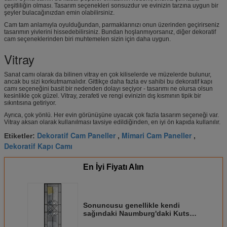
çeşitliliğin olması. Tasarım seçenekleri sonsuzdur ve evinizin tarzına uygun bir
şeyler bulacağınızdan emin olabilirsiniz.
Cam tam anlamıyla oyulduğundan, parmaklarınızı onun üzerinden geçirirseniz
tasarımın yivlerini hissedebilirsiniz. Bundan hoşlanmıyorsanız, diğer dekoratif
cam seçeneklerinden biri muhtemelen sizin için daha uygun.
Vitray
Sanat camı olarak da bilinen vitray en çok kiliselerde ve müzelerde bulunur,
ancak bu sizi korkutmamalıdır. Gittikçe daha fazla ev sahibi bu dekoratif kapı
camı seçeneğini basit bir nedenden dolayı seçiyor - tasarımı ne olursa olsun
kesinlikle çok güzel. Vitray, zerafeti ve rengi evinizin dış kısmının tipik bir
sıkıntısına getiriyor.
Ayrıca, çok yönlü. Her evin görünüşüne uyacak çok fazla tasarım seçeneği var.
Vitray aksan olarak kullanılması tavsiye edildiğinden, en iyi ön kapıda kullanılır.
Dekoratif Cam Paneller
Mimari Cam Paneller
Etiketler:
,
,
Dekoratif Kapı Camı
En İyi Fiyatı Alın
Sonuncusu genellikle kendi
sağındaki Naumburg'daki Kutsal
Şövalyeler ve Bakireler