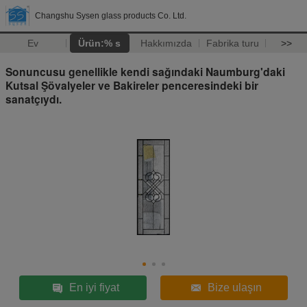
Changshu Sysen glass products Co. Ltd.
Ev
Ürün:% s
Hakkımızda
Fabrika turu
>>
Sonuncusu genellikle kendi sağındaki Naumburg'daki
Kutsal Şövalyeler ve Bakireler penceresindeki bir
sanatçıydı.
En iyi fiyat
Bize ulaşın