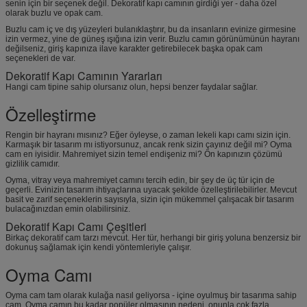
senin için bir seçenek değil. Dekoratif kapı camının girdiği yer - daha özel
olarak buzlu ve opak cam.
Buzlu cam iç ve dış yüzeyleri bulanıklaştırır, bu da insanların evinize girmesine
izin vermez, yine de güneş ışığına izin verir. Buzlu camın görünümünün hayranı
değilseniz, giriş kapınıza ilave karakter getirebilecek başka opak cam
seçenekleri de var.
Dekoratif Kapı Camının Yararları
Hangi cam tipine sahip olursanız olun, hepsi benzer faydalar sağlar.
Özelleştirme
Rengin bir hayranı mısınız? Eğer öyleyse, o zaman lekeli kapı camı sizin için.
Karmaşık bir tasarım mı istiyorsunuz, ancak renk sizin çayınız değil mi? Oyma
cam en iyisidir. Mahremiyet sizin temel endişeniz mi? Ön kapınızın çözümü
gizlilik camıdır.
Oyma, vitray veya mahremiyet camını tercih edin, bir şey de üç tür için de
geçerli. Evinizin tasarım ihtiyaçlarına uyacak şekilde özelleştirilebilirler. Mevcut
basit ve zarif seçeneklerin sayısıyla, sizin için mükemmel çalışacak bir tasarım
bulacağınızdan emin olabilirsiniz.
Dekoratif Kapı Camı Çeşitleri
Birkaç dekoratif cam tarzı mevcut. Her tür, herhangi bir giriş yoluna benzersiz bir
dokunuş sağlamak için kendi yöntemleriyle çalışır.
Oyma Camı
Oyma cam tam olarak kulağa nasıl geliyorsa - içine oyulmuş bir tasarıma sahip
cam. Oyma camın bu kadar popüler olmasının nedeni, onunla çok fazla