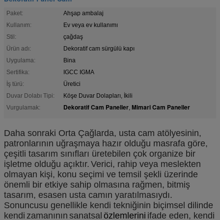
Paket:
Ahşap ambalaj
Kullanım:
Ev veya ev kullanımı
Stil:
çağdaş
Ürün adı:
Dekoratif cam sürgülü kapı
Uygulama:
Bina
Sertifika:
IGCC IGMA
İş türü:
Üretici
Duvar Dolabı Tipi:
Köşe Duvar Dolapları, İkili
Dekoratif Cam Paneller
Mimari Cam Paneller
Vurgulamak:
,
Daha sonraki Orta Çağlarda, usta cam atölyesinin,
patronlarının uğraşmaya hazır olduğu masrafa göre,
çeşitli tasarım sınıfları üretebilen çok organize bir
işletme olduğu açıktır.
Verici, rahip veya meslekten
olmayan kişi, konu seçimi ve temsil şekli üzerinde
önemli bir etkiye sahip olmasına rağmen, bitmiş
tasarım, esasen usta camın yaratılmasıydı.
Sonuncusu genellikle kendi tekniğinin biçimsel dilinde
kendi
zamanının
sanatsal
özlemlerini
ifade eden, kendi