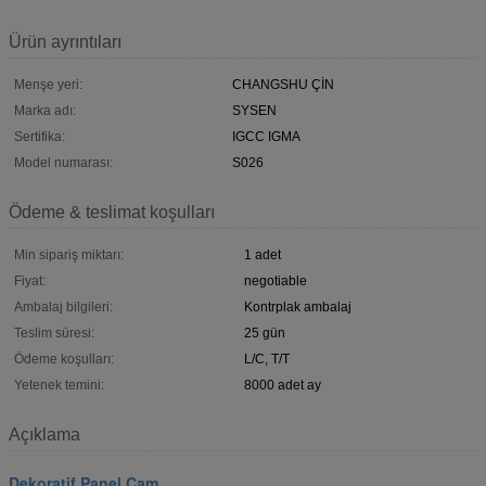
Ürün ayrıntıları
Menşe yeri:
CHANGSHU ÇİN
Marka adı:
SYSEN
Sertifika:
IGCC IGMA
Model numarası:
S026
Ödeme & teslimat koşulları
Min sipariş miktarı:
1 adet
Fiyat:
negotiable
Ambalaj bilgileri:
Kontrplak ambalaj
Teslim süresi:
25 gün
Ödeme koşulları:
L/C, T/T
Yetenek temini:
8000 adet ay
Açıklama
Dekoratif Panel Cam