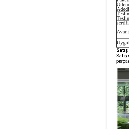
Ödem
Aded
Tesli
Tesli
sertif
Avanta
Uygu
Satış
Satış 
parças