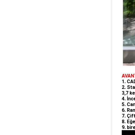
AVAN
1. CA
2. Sta
3,7 ke
4. İn
5. Ca
6. Ra
7. Çi
8. Eğe
9. bi