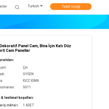
Turkish
erler
Teklif isteği
Dekoratif Panel Cam, Bina İçin Katı Düz ​​
rli Cam Paneller
rıntıları:
yeri:
Çin
dı:
SYSEN
ka:
IGCC IGMA
numarası:
S011
& teslimat koşulları:
ariş miktarı:
1 ADET