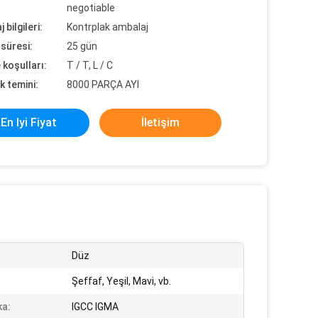
negotiable
 bilgileri:
Kontrplak ambalaj
süresi:
25 gün
koşulları:
T / T, L / C
k temini:
8000 PARÇA AYI
En Iyi Fiyat
İletişim
Düz
Şeffaf, Yeşil, Mavi, vb.
ka:
IGCC IGMA