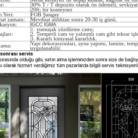
e:
30% T / T depozito olarak ön ödemeli, sevkiya
i
20ft; bir konteyner
m Yeri:
FOB Şangay
mat zamanı:
Mevduat aldıktan sonra 20-30 iş günü.
ikasyon:
IGCC IGMA
1. yumuşak yüzdürme camı;
jları:
2. Temperli cam ve yalıtımlı cam gibi tekrar işle
3. Kararlı kimyasal kararlılık.
Yapı dekorasyonları, ayna yapımı, lamine, temp
lama:
uygulanabilir.
 sonrası servis
sırasında olduğu gibi, satın alma işleminizden sonra size de bağlı
ı olarak hizmet verdiğimiz tüm pazarlarda bilgili servis teknisyenle