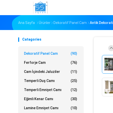
Ana Sayfa
Ürünler
Dekoratif Panel Cam
Antik Dekorati
Catagories
Dekoratif Panel Cam
(90)
Ferforje Cam
(76)
Cam İçindeki Jaluziler
(11)
Temperli Duş Camı
(25)
Temperli Emniyet Camı
(12)
Eğimli Kenar Camı
(30)
Lamine Emniyet Camı
(10)