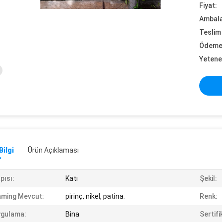
Fiyat:
Ambalaj
Teslim 
Ödeme 
Yetene
Bilgi
Ürün Açıklaması
pısı:
Katı
Şekil:
ming Mevcut:
pirinç, nikel, patina.
Renk:
ygulama:
Bina
Sertifi