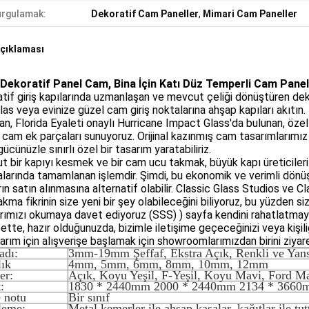
rgulamak:
Dekoratif Cam Paneller
,
Mimari Cam Paneller
çıklaması
 Dekoratif Panel Cam, Bina İçin Katı Düz ​​Temperli Cam Panel
tif giriş kapılarında uzmanlaşan ve mevcut çeliği dönüştüren dek
las veya evinize güzel cam giriş noktalarına ahşap kapıları akıtın.
an, Florida Eyaleti onaylı Hurricane Impact Glass'da bulunan, öze
i cam ek parçaları sunuyoruz. Orijinal kazınmış cam tasarımlarımı
gücünüzle sınırlı özel bir tasarım yaratabiliriz.
 bir kapıyı kesmek ve bir cam ucu takmak, büyük kapı üreticileri
alarında tamamlanan işlemdir. Şimdi, bu ekonomik ve verimli dönüş
rın satın alınmasına alternatif olabilir. Classic Glass Studios ve
akma fikrinin size yeni bir şey olabileceğini biliyoruz, bu yüzden 
rımızı okumaya davet ediyoruz (SSS) ) sayfa kendini rahatlatmay
ette, hazır olduğunuzda, bizimle iletişime geçeceğinizi veya kişi
sarım için alışverişe başlamak için showroomlarımızdan birini ziya
adı:
3mm-19mm Şeffaf, Ekstra Açık, Renkli ve Yans
lık
4mm, 5mm, 6mm, 8mm, 10mm, 12mm
er:
Açık, Koyu Yeşil, F-Yeşil, Koyu Mavi, Ford Ma
:
1830 * 2440mm 2000 * 2440mm 2134 * 3660
e notu
Bir sınıf
leme:
Metal kemerler ile ahşap kasalar, kağıtlar ile tut