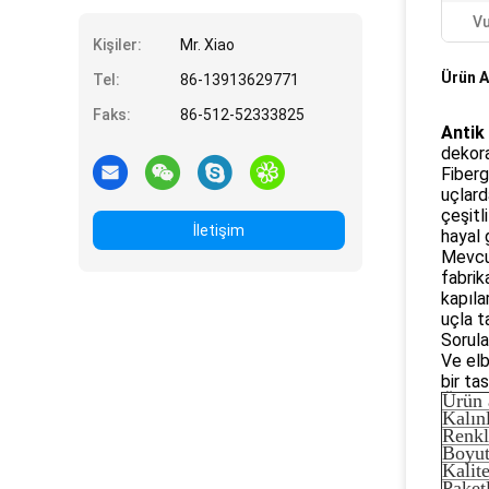
Vu
Kişiler:
Mr. Xiao
Ürün A
Tel:
86-13913629771
Faks:
86-512-52333825
Antik
dekora
Fiberg
uçlard
çeşitl
İletişim
hayal 
Mevcut
fabrik
kapıla
uçla t
Sorula
Ve elb
bir ta
Ürün 
Kalın
Renkl
Boyut
Kalit
Paket