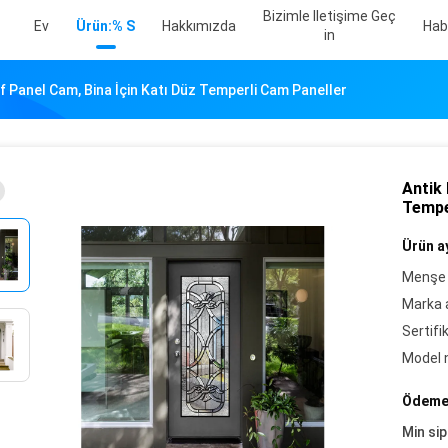
Bizimle Iletişime Geç
Ev
Ürün:% S
Hakkımızda
Hab
In
f Panel Cam, Bina İçin Katı Düz ​​Temperli Cam Paneller
Antik 
Tempe
Ürün ay
Menşe 
Marka a
Sertifi
Model 
Ödeme 
Min sip