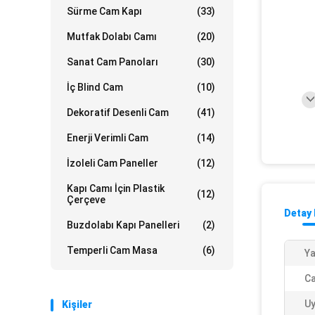
Sürme Cam Kapı
(33)
Mutfak Dolabı Camı
(20)
Sanat Cam Panoları
(30)
İç Blind Cam
(10)
Dekoratif Desenli Cam
(41)
Enerji Verimli Cam
(14)
İzoleli Cam Paneller
(12)
Kapı Camı İçin Plastik
(12)
Çerçeve
Detay 
Buzdolabı Kapı Panelleri
(2)
Temperli Cam Masa
(6)
Ya
Ca
U
Kişiler