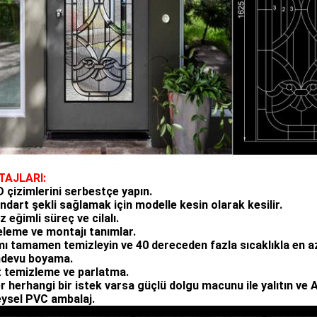
TAJLARI:
D çizimlerini serbestçe yapın.
ndart şekli sağlamak için modelle kesin olarak kesilir.
z eğimli süreç ve cilalı.
celeme ve montajı tanımlar.
mı tamamen temizleyin ve 40 dereceden fazla sıcaklıkla en a
ndevu boyama.
ft temizleme ve parlatma.
r herhangi bir istek varsa güçlü dolgu macunu ile yalıtın ve Ar
reysel PVC ambalaj.