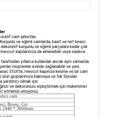
ler
oratif cam şirketler,
 Kurşunlu ve eğimli camlarda, basit ve net kesici
l dekoratif kurşunlu ve eğimli parçalara kadar çok
z mevcut kapılarınıza da eklenebilir veya sadece
 tarafından yıllarca kullanılan ancak aynı zamanda
ümler müşterinin evinde sağlanabilir ve yeni
 Classic Etch'te, mevcut kapınıza kesme ve bir cam
sizi ürün gruplarımıza bakmaya ve Sık Sorulan
a yardımcı olmak için.
liğinizi ve dekorunuzu eşleştirmek için mükemmel
ret etmenizi umuyoruz.
ıtıcı cam
vi, Bronz, Gri
m 2440 * 3660mm
turuldu.