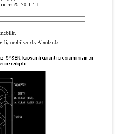
t öncesi% 70 T / T
nebilir.
erli, mobilya vb. Alanlarda
yız. SYSEN, kapsamlı garanti programımızın bir
rine sahiptir.