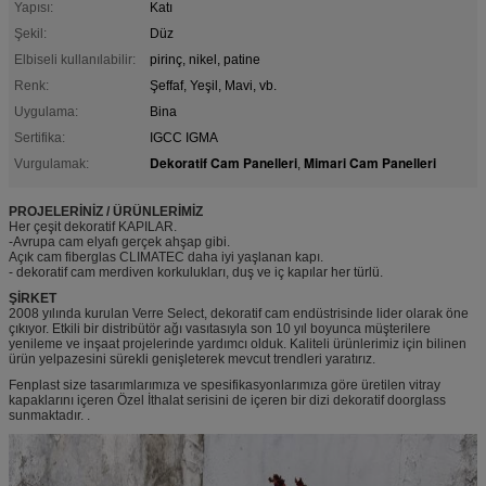
Yapısı:
Katı
Şekil:
Düz
Elbiseli kullanılabilir:
pirinç, nikel, patine
Renk:
Şeffaf, Yeşil, Mavi, vb.
Uygulama:
Bina
Sertifika:
IGCC IGMA
Dekoratif Cam Panelleri
Mimari Cam Panelleri
Vurgulamak:
,
PROJELERİNİZ / ÜRÜNLERİMİZ
Her çeşit dekoratif KAPILAR.
-Avrupa cam elyafı gerçek ahşap gibi.
Açık cam fiberglas CLIMATEC daha iyi yaşlanan kapı.
- dekoratif cam merdiven korkulukları, duş ve iç kapılar her türlü.
ŞİRKET
2008 yılında kurulan Verre Select, dekoratif cam endüstrisinde lider olarak öne
çıkıyor. Etkili bir distribütör ağı vasıtasıyla son 10 yıl boyunca müşterilere
yenileme ve inşaat projelerinde yardımcı olduk. Kaliteli ürünlerimiz için bilinen
ürün yelpazesini sürekli genişleterek mevcut trendleri yaratırız.
Fenplast size tasarımlarımıza ve spesifikasyonlarımıza göre üretilen vitray
kapaklarını içeren Özel İthalat serisini de içeren bir dizi dekoratif doorglass
sunmaktadır. .