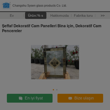
Changshu Sysen glass products Co. Ltd.
Ev
Ürün:% s
Hakkımızda
Fabrika turu
>>
Şeffaf Dekoratif Cam Panelleri Bina için, Dekoratif Cam
Pencereler
En iyi fiyat
Bize ulaşın