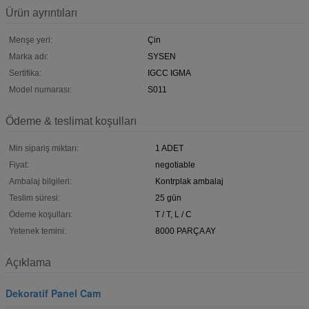
Ürün ayrıntıları
Menşe yeri:
Çin
Marka adı:
SYSEN
Sertifika:
IGCC IGMA
Model numarası:
S011
Ödeme & teslimat koşulları
Min sipariş miktarı:
1 ADET
Fiyat:
negotiable
Ambalaj bilgileri:
Kontrplak ambalaj
Teslim süresi:
25 gün
Ödeme koşulları:
T / T, L / C
Yetenek temini:
8000 PARÇA AY
Açıklama
Dekoratif Panel Cam