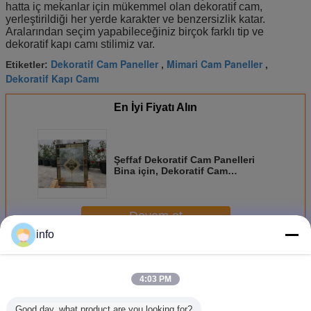
hatta iç mekanlar için mükemmel olan dekoratif cam,
yerleştirildiği her yerde karakter ve benzersizlik katar.
Aralarından seçim yapabileceğiniz birçok farklı tip ve
dekoratif kapı camı stilimiz var.
Dekoratif Cam Paneller
Mimari Cam Paneller
Etiketler:
,
,
Dekoratif Kapı Camı
En İyi Fiyatı Alın
Şeffaf Dekoratif Cam Panelleri
Bina için, Dekoratif Cam
Pencereler
Devam et
info
Dekoratif Panel Cam
Daha
4:03 PM
Good day, what product are you looking for?