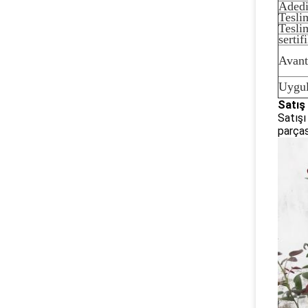
Aded
Tesli
Tesli
sertif
Avanta
Uygu
Satış
Satışı
parças