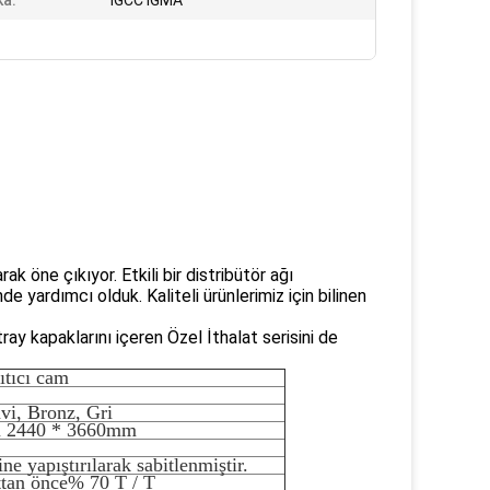
ka:
IGCC IGMA
k öne çıkıyor. Etkili bir distribütör ağı
e yardımcı olduk. Kaliteli ürünlerimiz için bilinen
ay kapaklarını içeren Özel İthalat serisini de
ıtıcı cam
vi, Bronz, Gri
m 2440 * 3660mm
ne yapıştırılarak sabitlenmiştir.
ttan önce% 70 T / T