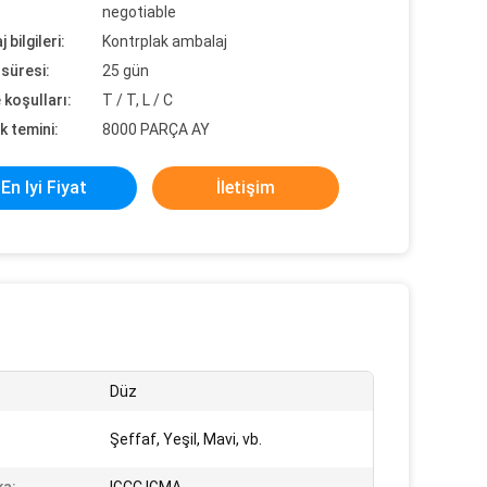
negotiable
 bilgileri:
Kontrplak ambalaj
süresi:
25 gün
koşulları:
T / T, L / C
k temini:
8000 PARÇA AY
En Iyi Fiyat
İletişim
Düz
Şeffaf, Yeşil, Mavi, vb.