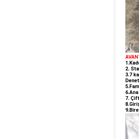
AVAN
1.Kad
2. St
3.7 ka
Denet
5.Fam
6.Ana
7. Çif
8.Giri
9.Bir