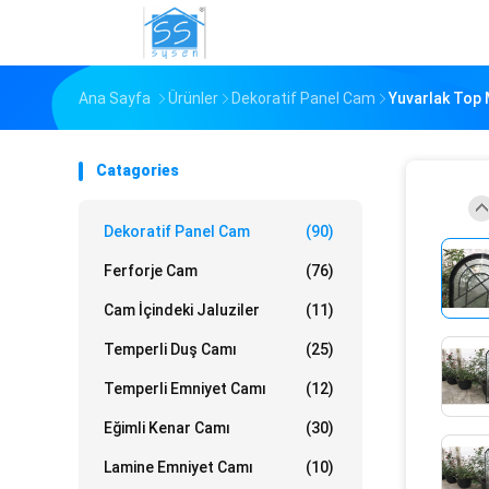
Ana Sayfa
Ürünler
Dekoratif Panel Cam
Yuvarlak Top 
Catagories
Dekoratif Panel Cam
(90)
Ferforje Cam
(76)
Cam İçindeki Jaluziler
(11)
Temperli Duş Camı
(25)
Temperli Emniyet Camı
(12)
Eğimli Kenar Camı
(30)
Lamine Emniyet Camı
(10)