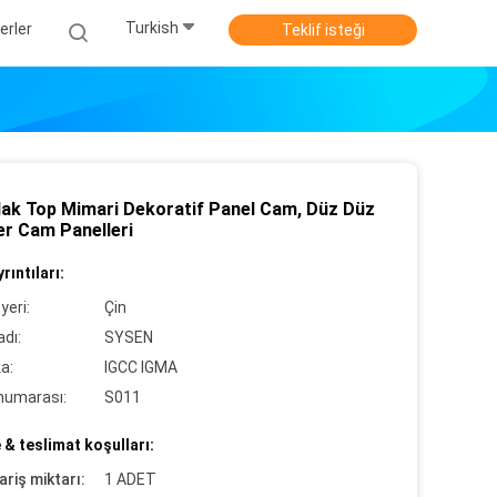
Turkish
erler
Teklif isteği
lak Top Mimari Dekoratif Panel Cam, Düz Düz
r Cam Panelleri
rıntıları:
yeri:
Çin
dı:
SYSEN
ka:
IGCC IGMA
numarası:
S011
& teslimat koşulları:
ariş miktarı:
1 ADET