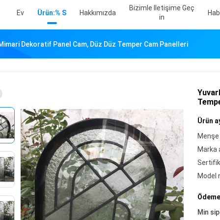
Bizimle Iletişime Geç
Ev
Ürün:% S
Hakkımızda
Hab
In
Mimari Dekoratif Panel Cam, Düz Düz Temper Cam Panelleri
Yuvar
Tempe
Ürün ay
Menşe 
Marka a
Sertifi
Model 
Ödeme 
Min sip