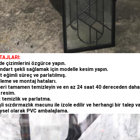
TAJLARI:
de çizimlerini özgürce yapın.
andart şekli sağlamak için modelle kesim yapın.
t eğimli süreç ve parlatılmış.
leme ve montaj hataları.
eri tamamen temizleyin ve en az 24 saat 40 dereceden daha f
 resim.
t temizlik ve parlatma.
şli sızdırmazlık macunu ile izole edilir ve herhangi bir talep va
eysel olarak PVC ambalajlama.