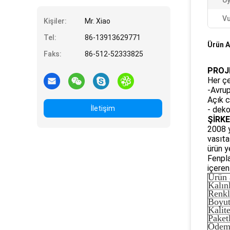
U
Vu
Kişiler:
Mr. Xiao
Tel:
86-13913629771
Ürün A
Faks:
86-512-52333825
PROJE
Her ç
-Avrup
Açık c
İletişim
- deko
ŞİRK
2008 y
vasıta
ürün y
Fenpla
içeren
Ürün 
Kalın
Renkl
Boyut
Kalit
Paket
Ödem