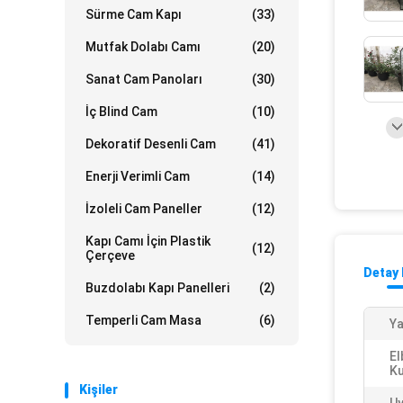
Sürme Cam Kapı
(33)
Mutfak Dolabı Camı
(20)
Sanat Cam Panoları
(30)
İç Blind Cam
(10)
Dekoratif Desenli Cam
(41)
Enerji Verimli Cam
(14)
İzoleli Cam Paneller
(12)
Kapı Camı İçin Plastik
(12)
Çerçeve
Detay 
Buzdolabı Kapı Panelleri
(2)
Temperli Cam Masa
(6)
Ya
El
Ku
Kişiler