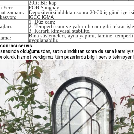
i
20ft; Bir kap
m Yeri:
FOB Şanghay
mat zamanı:
Depozitenizi aldıktan sonra 20-30 iş günü içeris
ikasyon:
IGCC IGMA
1. Düz cam;
jları:
2. Temperli cam ve yalıtımlı cam gibi tekrar işle
3. Kararlı kimyasal stabilite.
Bina süslemeleri, ayna yapımı, lamine, temperli
lama:
uygulanabilir.
 sonrası servis
 sırasında olduğumuzdan, satın alındıktan sonra da sana kararlıyı
ı olarak hizmet verdiğimiz tüm pazarlarda bilgili servis teknisyenle