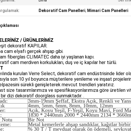
ygulama:
Bina
Sertifi
rgulamak:
Dekoratif Cam Panelleri
,
Mimari Cam Panelleri
çıklaması
LERİNİZ / ÜRÜNLERİMİZ
eşit dekoratif KAPILAR.
a cam elyafı gerçek ahşap gibi.
am fiberglas CLIMATEC daha iyi yaşlanan kapı.
ratif cam merdiven korkulukları, duş ve iç kapılar her türlü.
ET
ılında kurulan Verre Select, dekoratif cam endüstrisinde lider olara
sıyla son 10 yıl boyunca müşterilere yenileme ve inşaat projelerind
elpazesini sürekli genişleterek mevcut trendleri yaratırız.
st size tasarımlarımıza ve spesifikasyonlarımıza göre üretilen vitr
 bir dizi dekoratif doorglass sunmaktadır. .
adı:
3mm-19mm Şeffaf, Ekstra Açık, Renkli ve Yans
lık
4mm, 5mm, 6mm, 8mm, 10mm, 12mm
er:
Açık, Koyu Yeşil, F-Yeşil, Koyu Mavi, Ford Ma
:
1830 * 2440mm 2000 * 2440mm 2134 * 3660
e Notu
Bir Not
leme:
Metal kemerlerle ahşap sandıklar, kağıtlar birbiri
e:
% 30 T / T mevduat olarak ön ödemeli, sevkıya