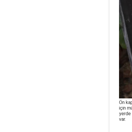
Ön kap
için m
yerde 
var.