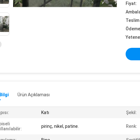
Fiyat:
Ambalaj
Teslim 
Ödeme 
Yetene
Bilgi
Ürün Açıklaması
pısı:
Katı
Şekil:
biseli
pirinç, nikel, patine.
Renk:
llanılabilir: