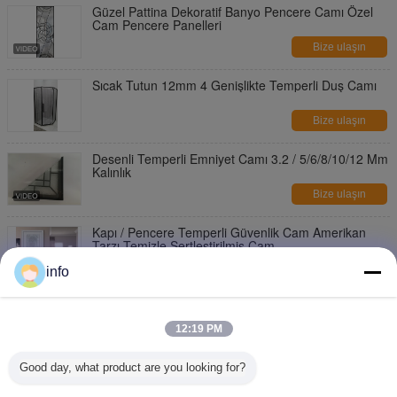
Güzel Pattina Dekoratif Banyo Pencere Camı Özel
Cam Pencere Panelleri
Bize ulaşın
Sıcak Tutun 12mm 4 Genişlikte Temperli Duş Camı
Bize ulaşın
Desenli Temperli Emniyet Camı 3.2 / 5/6/8/10/12 Mm
Kalınlık
Bize ulaşın
Kapı / Pencere Temperli Güvenlik Cam Amerikan
Tarzı Temizle Sertleştirilmiş Cam
Bize ulaşın
info
Özel Tasarım Hassas Temperli Emniyet Camı 250
Degrees Termal Şok
12:19 PM
Bize ulaşın
Good day, what product are you looking for?
S001 Sanatsal Temperli Emniyet Camı 2-12 Mm
Kalınlık Pirinç Nikel Patinası