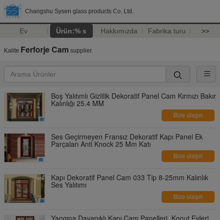
Changshu Sysen glass products Co. Ltd.
Ev
Ürün:% s
Hakkımızda
Fabrika turu
>>
Ferforje Cam
Kalite
supplier.
Boş Yalıtımlı Gizlilik Dekoratif Panel Cam Kırmızı Bakır
Kalınlığı 25.4 MM
Bize ulaşın
Ses Geçirmeyen Fransız Dekoratif Kapı Panel Ek
Parçaları Anti Knock 25 Mm Katı
Bize ulaşın
Kapı Dekoratif Panel Cam 033 Tip 8-25mm Kalınlık
Ses Yalıtımı
Bize ulaşın
Yangına Dayanıklı Kapı Cam Panelleri, Konut Evleri