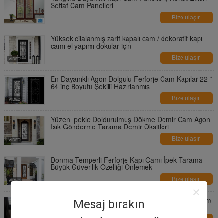
Şeffaf Cam Panelleri
Bize ulaşın
Yüksek cilalanmış zarif kapalı cam / dekoratif kapı
camı el yapımı dokular için
Bize ulaşın
En Dayanıklı Agon Dolgulu Ferforje Cam Kapılar 22 * ​​
64 inç Boyutu Şekilli Hazırlanmış
Bize ulaşın
Yüzen İpekle Doldurulmuş Dökme Demir Cam Agon
Işık Gönderme Tarama Demir Oksitleri
Bize ulaşın
Donma Temperli Ferforje Kapı Camı İpek Tarama
Büyük Güvenlik Özelliği Önlemek
Bize ulaşın
Panjurlu Asit Katmanlı İçi Boşluklu Kalınlık 25-30 Mm
Mesaj bırakın
Alüminyum Panjurlar