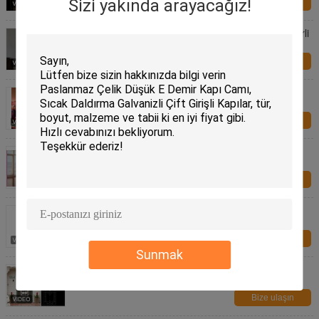
Sizi yakında arayacağız!
Bize ulaşın
22 "* 64" İnç Panjurlu Cam İçinde Emniyetli Temperli
Cam Enerji Tasarrufu
Bize ulaşın
İç Cam Kapak Ses / Isı Yalıtımlı Enerji Tasarrufu
Bize ulaşın
Pencere Blind'ları Cam İçi Yatay Desen Ses / Isı
Yalıtımı
Bize ulaşın
5mm Sertleştirilmiş Duş Temperli Cam Modern Stil
Bize ulaşın
Sunmak
Görsel Doku Dekoratif Banyo Pencere Camı, Özel
Cam Pencere Panelleri Müstehcenlik
Bize ulaşın