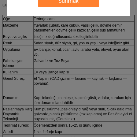
Sunmak
Gurur Detay Bilgileri:
Öğe
Ferforje cam
Malzeme
Yuvarlak çubuk, kare çubuk, yassı çelik, dövme demir
parşömenler, dövme çelik kazıklar, çelik süs armatürleri
Boyut ve açılış
İsteğiniz doğrultusunda özelleştirilebilir
Renk
Saten siyah, düz siyah, gri, yosun yeşili veya isteğiniz gibi
Uygulama
Ev, bahçe, konut, ticari, avlu, araba yolu, otoyol, oyun alanı
vb.
Fabrikasyon
Galvaniz ve Toz Boya
işleme
Kullanım
Ev veya Bahçe kapısı
Genel Süreç:
El Yapımı (CAD çizimi — kesme — kaynak — taşlama —
boyama).
Donanım:
Kapı tekerleği, menteşe, kapı sürgüsü, vidalar, kurulum için
tüm donanımlar dahildir
Paslanmaya Karşı
Kum püskürtme, pas önleyici yağ veya sulu, Sıcak daldırma
Dayanıklı
galvaniz, plastik püskürtme (toz kaplama) ve Pas önleyici el
Teknoloji:
boyası bitmiş (Gerekirse)
Teslimat süresi:
Ödemenizden sonra 15-25 iş günü içinde
Adedi:
1 set ferforje kapı