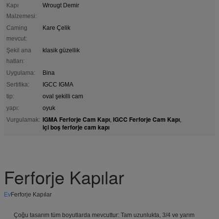
Kapı
Wrougt Demir
Malzemesi:
Caming
Kare Çelik
mevcut:
Şekil ana
klasik güzellik
hatları:
Uygulama:
Bina
Sertifika:
IGCC IGMA
tip:
oval şekilli cam
yapı:
oyuk
IGMA Ferforje Cam Kapı
IGCC Ferforje Cam Kapı
Vurgulamak:
,
,
içi boş ferforje cam kapı
Ferforje Kapılar
Ev
Ferforje Kapılar
Çoğu tasarım tüm boyutlarda mevcuttur: Tam uzunlukta, 3/4 ve yarım