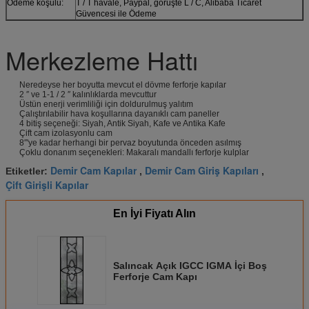
Ödeme koşulu:
T / T havale, Paypal, görüşte L / C, Alibaba Ticaret
Güvencesi ile Ödeme
Merkezleme Hattı
Neredeyse her boyutta mevcut el dövme ferforje kapılar
2 ″ ve 1-1 / 2 ″ kalınlıklarda mevcuttur
Üstün enerji verimliliği için doldurulmuş yalıtım
Çalıştırılabilir hava koşullarına dayanıklı cam paneller
4 bitiş seçeneği: Siyah, Antik Siyah, Kafe ve Antika Kafe
Çift cam izolasyonlu cam
8″'ye kadar herhangi bir pervaz boyutunda önceden asılmış
Çoklu donanım seçenekleri: Makaralı mandallı ferforje kulplar
Demir Cam Kapılar
Demir Cam Giriş Kapıları
Etiketler:
,
,
Çift Girişli Kapılar
En İyi Fiyatı Alın
Salıncak Açık IGCC IGMA İçi Boş
Ferforje Cam Kapı