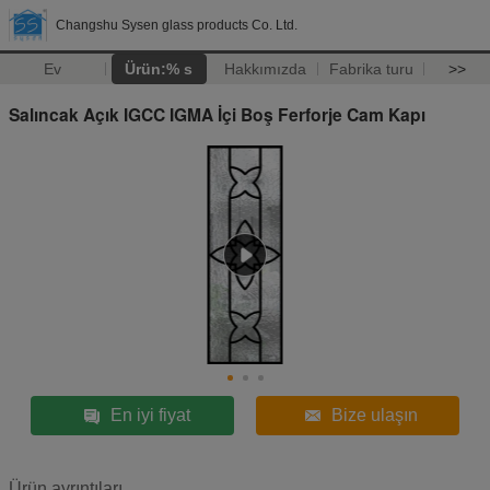
Changshu Sysen glass products Co. Ltd.
Ev
Ürün:% s
Hakkımızda
Fabrika turu
>>
Salıncak Açık IGCC IGMA İçi Boş Ferforje Cam Kapı
En iyi fiyat
Bize ulaşın
Ürün ayrıntıları