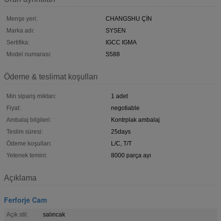
Menşe yeri:
CHANGSHU ÇİN
Marka adı:
SYSEN
Sertifika:
IGCC IGMA
Model numarası:
S588
Ödeme & teslimat koşulları
Min sipariş miktarı:
1 adet
Fiyat:
negotiable
Ambalaj bilgileri:
Kontrplak ambalaj
Teslim süresi:
25days
Ödeme koşulları:
L/C, T/T
Yetenek temini:
8000 parça ayı
Açıklama
Ferforje Cam
Açık stil:
salıncak