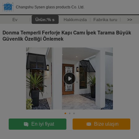
Changshu Sysen glass products Co. Ltd.
Ev
Ürün:% s
Hakkımızda
Fabrika turu
>>
Donma Temperli Ferforje Kapı Camı İpek Tarama Büyük
Güvenlik Özelliği Önlemek
En iyi fiyat
Bize ulaşın