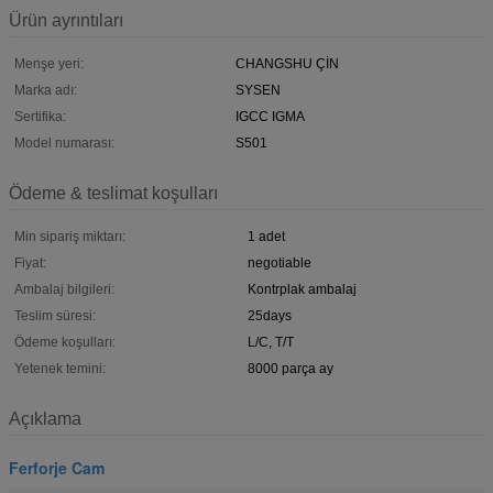
Ürün ayrıntıları
Menşe yeri:
CHANGSHU ÇİN
Marka adı:
SYSEN
Sertifika:
IGCC IGMA
Model numarası:
S501
Ödeme & teslimat koşulları
Min sipariş miktarı:
1 adet
Fiyat:
negotiable
Ambalaj bilgileri:
Kontrplak ambalaj
Teslim süresi:
25days
Ödeme koşulları:
L/C, T/T
Yetenek temini:
8000 parça ay
Açıklama
Ferforje Cam