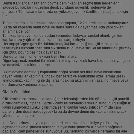
Demir Kapılar'da insanların dövme demir kapıları seçmesinin nedenlerini
sadece bu kapıların güzelliği değil, sunduğu güvenlik nedeniyle de
anlıyoruz.Tüm tasarımlarımızda en yüksek güvenlik özelliklerini sağlamak için
biz:
Tüm demir ön kapılarımızda sadece el yapımı, 12 kalibrelik metal kullanıyoruz.
Bu da bu kapıların ömür boyu ve daha sonra da dayanması için yapıldıkları
anlamına geliyor.
Tüm kapılar güvenliğinden ödün vermeden kolayca hareket etmek için tüm
kapılarımıza yağlı bir ekstra kapalı top sargı ekleyin.
Her kapıyı Argon gazı ile doldurulmuş 3/4 inç kalınlığında çift cam camla
tasarlayın.Dekoratif ticari sınıf sıkıştırma kilidi, hava sıkılıklı bir mühür oluşturmak
için 2000 pound basınca dayanacak.
Dondurulmasını önlemek için kısmi termal ara
Diğer kapı malzemeleri ile mümkün olmayan yüksek hava koşullarına, yangına
ve davetsiz misafirlere direnç
Bizim dövme demir dış kapılarımız doğal olarak her türlü hava koşullarına
dayanıklıdır.Her kapının altındaki benzersiz ve endüstride özel Termal Break
teknolojimiz, kapının içi ile dışı arasındaki ısı aktarımını en aza indirmeye veya
durdurmaya yardımcı olacaktır..
Gizlilik Özellikleri
Çift demir kapılarımızda kullandığımız teknolojilerden biri çift dokulu çift panelli
gizlilik camıdır.Çift panelli gizlilik camı ile rekabetçilerimizin sunduğu gizliliğin iki
katını sunuyoruz çünkü iç kısımda şeffaf camlar var.Gizlilik camımızla cam
panellerden doğal ışık geçecek ki bu da dövme demir dış kapılarımızın pratik
yönlerini artıracaktır.
Iron Doors Now'da ayrıca pencereleri açmanıza, bir esintiye ya da kapıyı
açmadan evin dışındaki herhangi biriyle konuşmanıza izin veren bağımsız
bağlantılı cam paneller de sunuyoruz.Bu, herhangi bir yerde herhangi bir aile