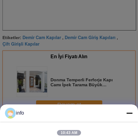
Demir Cam Kapılar
Demir Cam Giriş Kapıları
Etiketler:
,
,
Çift Girişli Kapılar
En İyi Fiyatı Alın
Donma Temperli Ferforje Kapı
Camı İpek Tarama Büyük
Güvenlik Özelliği Önlemek
Devam et
info
Ferforje Cam
Daha
10:43 AM