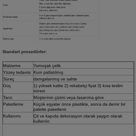
Standart prosedürler:
Malzeme
Yumuşak çelik
Yüzey tedavisi
Kum patlatılmış
Süreç
damgalanmış ve sahte
Güç
1) yüksek kalite 2) rekabetçi fiyat 3) kısa teslim
süresi
Tarzı
Müşterinin çizimi veya tasarıma göre
Paketleme
Küçük eşyalar önce plastikte, sonra da demir bir
palette paketlenir.
Kullanımı
Çit ve kapıda dekorasyon olarak yaygın olarak
kullanılır.