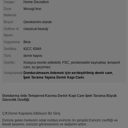
Usage::
Home Decration
Door
Wrougt Iron
Material:
Boyut::
Gereksinim olarak
Outline of
classical beauty
figure:
Uygulama:
Bina
Sertifika:
IGCC IGMA
Türü:
demir kapısı
Özellik::
Kolayca monte edilebilir, FSC, yenilenebilir kaynaklar, temperli
cam, su geçirmez
Dondurulmasını önlemek için sertleştirilmiş demir cam
Vurgulamak:
,
İpek Tarama Yapma Demir Kapı Camı
Dondurma önle Tempered Kavma Demir Kapı Cam İpek Tarama Büyük
Güvenlik Özelliği
Çift Demir Kapılarla Etkileyici Bir Giriş
Evinize gelen herkesin odak noktası evinizin ön girişidir.Evinizin zarifliği ve
klasik tasarımı, evinizin görünümünü ve değerini artırır..