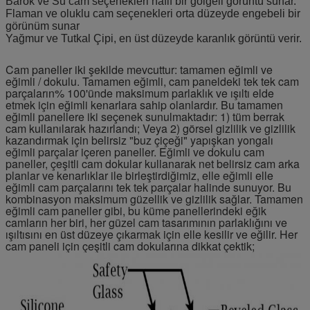
Barok ve Su cam seçenekleri hafif bir gölgeli görüntü sunar.
Flaman ve oluklu cam seçenekleri orta düzeyde engebeli bir
görünüm sunar
Yağmur ve Tutkal Çipi, en üst düzeyde karanlık görüntü verir.
Cam paneller iki şekilde mevcuttur: tamamen eğimli ve
eğimli / dokulu.
Tamamen eğimli, cam paneldeki tek tek cam
parçaların% 100'ünde maksimum parlaklık ve ışıltı elde
etmek için eğimli kenarlara sahip olanlardır.
Bu tamamen
eğimli panellere iki seçenek sunulmaktadır: 1) tüm berrak
cam kullanılarak hazırlandı;
Veya 2) görsel gizlilik ve gizlilik
kazandırmak için belirsiz "buz çiçeği" yapışkan yongalı
eğimli parçalar içeren paneller.
Eğimli ve dokulu cam
paneller, çeşitli cam dokular kullanarak net belirsiz cam arka
planlar ve kenarlıklar ile birleştirdiğimiz, elle eğimli elle
eğimli cam parçalarını tek tek parçalar halinde sunuyor.
Bu
kombinasyon maksimum güzellik ve gizlilik sağlar.
Tamamen
eğimli cam paneller gibi, bu küme panellerindeki eğik
camların her biri, her güzel cam tasarımının parlaklığını ve
ışıltısını en üst düzeye çıkarmak için elle kesilir ve eğilir.
Her
cam paneli için çeşitli cam dokularına dikkat çektik;