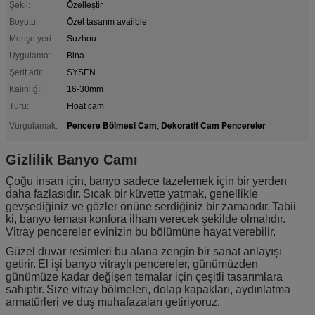
Şekil:
Özelleştir
Boyutu:
Özel tasarım availble
Menşe yeri:
Suzhou
Uygulama:
Bina
Şerit adı:
SYSEN
Kalınlığı:
16-30mm
Türü:
Float cam
Pencere Bölmesi Cam
Dekoratif Cam Pencereler
Vurgulamak:
,
Gizlilik Banyo Camı
Çoğu insan için, banyo sadece tazelemek için bir yerden
daha fazlasıdır.
Sıcak bir küvette yatmak, genellikle
gevşediğiniz ve gözler önüne serdiğiniz bir zamandır.
Tabii
ki, banyo teması konfora ilham verecek şekilde olmalıdır.
Vitray pencereler evinizin bu bölümüne hayat verebilir.
Güzel duvar resimleri bu alana zengin bir sanat anlayışı
getirir.
El işi banyo vitraylı pencereler, günümüzden
günümüze kadar değişen temalar için çeşitli tasarımlara
sahiptir.
Size vitray bölmeleri, dolap kapakları, aydınlatma
armatürleri ve duş muhafazaları getiriyoruz.