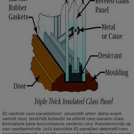
IG yalıtımlı cam panellerimiz, güvenliği artırır, daha enerji
verimli olup, temizliği kolaydır ve eğimli cam panelin olası
kırılmalara karşı korunmasına yardımcı olur.
Kapılarımızda ve
yan cepitlerimizde, üçlü kalınlıkta IG panelleri dekoratif cam
panelini temperli güvenlik camının iki sayfasında kalıcı olarak