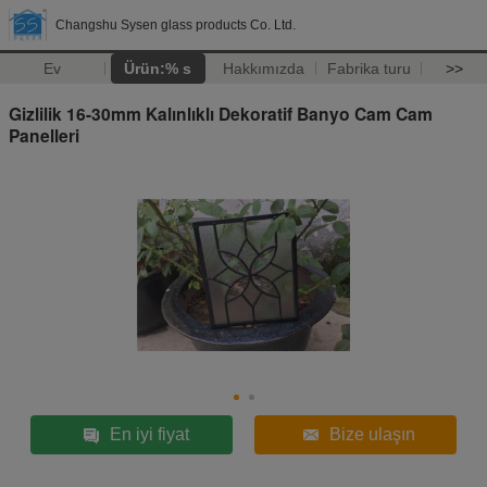
Changshu Sysen glass products Co. Ltd.
Ev
Ürün:% s
Hakkımızda
Fabrika turu
>>
Gizlilik 16-30mm Kalınlıklı Dekoratif Banyo Cam Cam
Panelleri
En iyi fiyat
Bize ulaşın