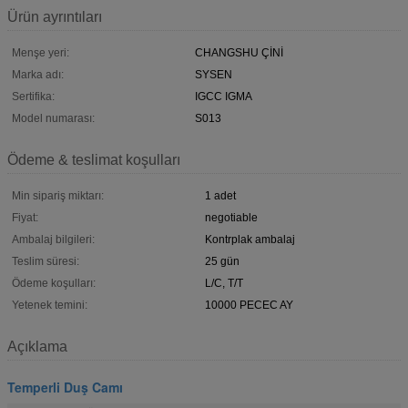
Ürün ayrıntıları
Menşe yeri:
CHANGSHU ÇİNİ
Marka adı:
SYSEN
Sertifika:
IGCC IGMA
Model numarası:
S013
Ödeme & teslimat koşulları
Min sipariş miktarı:
1 adet
Fiyat:
negotiable
Ambalaj bilgileri:
Kontrplak ambalaj
Teslim süresi:
25 gün
Ödeme koşulları:
L/C, T/T
Yetenek temini:
10000 PECEC AY
Açıklama
Temperli Duş Camı