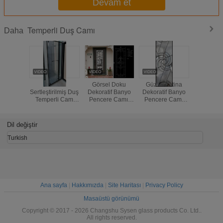
Devam et
Temperli Duş Camı
Daha
5mm
Görsel Doku
Güzel Pattina
Sıcak T
Sertleştirilmiş Duş
Dekoratif Banyo
Dekoratif Banyo
12mm
Temperli Cam
Pencere Camı,
Pencere Camı
Genişl
Modern Stil
Özel Cam
Özel Cam
Temperl
Pencere Panelleri
Pencere Panelleri
Cam
Müstehcenlik
Dil değiştir
Turkish
Ana sayfa
|
Hakkımızda
|
Site Haritası
|
Privacy Policy
Masaüstü görünümü
Copyright © 2017 - 2026 Changshu Sysen glass products Co. Ltd..
All rights reserved.