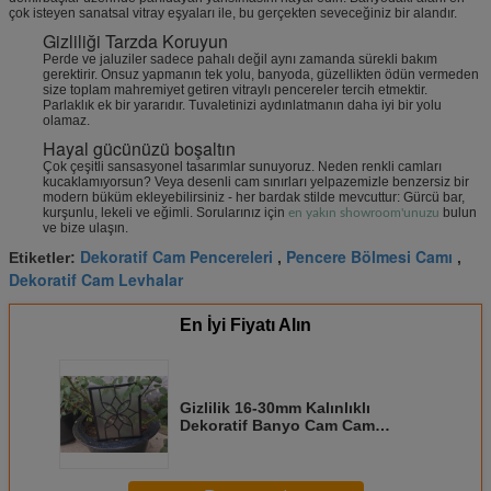
çok isteyen sanatsal vitray eşyaları ile, bu gerçekten seveceğiniz bir alandır.
Gizliliği Tarzda Koruyun
Perde ve jaluziler sadece pahalı değil aynı zamanda sürekli bakım
gerektirir. Onsuz yapmanın tek yolu, banyoda, güzellikten ödün vermeden
size toplam mahremiyet getiren vitraylı pencereler tercih etmektir.
Parlaklık ek bir yararıdır. Tuvaletinizi aydınlatmanın daha iyi bir yolu
olamaz.
Hayal gücünüzü boşaltın
Çok çeşitli sansasyonel tasarımlar sunuyoruz. Neden renkli camları
kucaklamıyorsun? Veya desenli cam sınırları yelpazemizle benzersiz bir
modern büküm ekleyebilirsiniz - her bardak stilde mevcuttur: Gürcü bar,
kurşunlu, lekeli ve eğimli. Sorularınız için
bulun
en yakın showroom'unuzu
ve bize ulaşın.
Dekoratif Cam Pencereleri
Pencere Bölmesi Camı
Etiketler:
,
,
Dekoratif Cam Levhalar
En İyi Fiyatı Alın
Gizlilik 16-30mm Kalınlıklı
Dekoratif Banyo Cam Cam
Panelleri