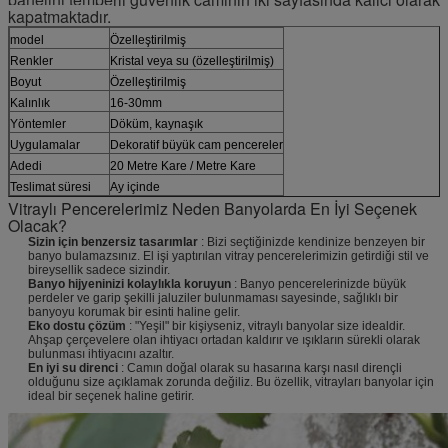
kapatmaktadır.
model
Özelleştirilmiş
Renkler
Kristal veya su (özelleştirilmiş)
Boyut
Özelleştirilmiş
Kalınlık
16-30mm
Yöntemler
Döküm, kaynaşık
Uygulamalar
Dekoratif büyük cam pencereler
Adedi
20 Metre Kare / Metre Kare
Teslimat süresi
Ay içinde
Vitraylı Pencerelerimiz Neden Banyolarda En İyi Seçenek
Olacak?
Sizin için benzersiz tasarımlar
: Bizi seçtiğinizde kendinize benzeyen bir
banyo bulamazsınız. El işi yaptırılan vitray pencerelerimizin getirdiği stil ve
bireysellik sadece sizindir.
Banyo hijyeninizi kolaylıkla koruyun
: Banyo pencerelerinizde büyük
perdeler ve garip şekilli jaluziler bulunmaması sayesinde, sağlıklı bir
banyoyu korumak bir esinti haline gelir.
Eko dostu çözüm
: "Yeşil" bir kişiyseniz, vitraylı banyolar size idealdir.
Ahşap çerçevelere olan ihtiyacı ortadan kaldırır ve ışıkların sürekli olarak
bulunması ihtiyacını azaltır.
En iyi su direnci
: Camın doğal olarak su hasarına karşı nasıl dirençli
olduğunu size açıklamak zorunda değiliz. Bu özellik, vitrayları banyolar için
ideal bir seçenek haline getirir.