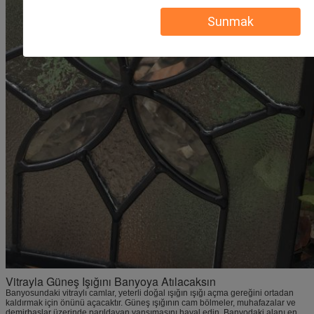
Sunmak
Vitrayla Güneş Işığını Banyoya Atılacaksın
Banyosundaki vitraylı camlar, yeterli doğal ışığın ışığı açma gereğini ortadan
kaldırmak için önünü açacaktır. Güneş ışığının cam bölmeler, muhafazalar ve
demirbaşlar üzerinde parıldayan yansımasını hayal edin. Banyodaki alanı en