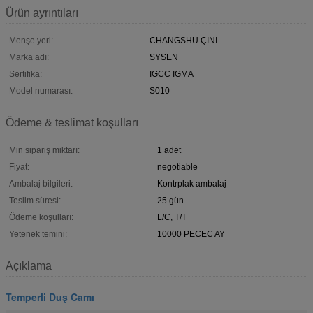
Ürün ayrıntıları
Menşe yeri:
CHANGSHU ÇİNİ
Marka adı:
SYSEN
Sertifika:
IGCC IGMA
Model numarası:
S010
Ödeme & teslimat koşulları
Min sipariş miktarı:
1 adet
Fiyat:
negotiable
Ambalaj bilgileri:
Kontrplak ambalaj
Teslim süresi:
25 gün
Ödeme koşulları:
L/C, T/T
Yetenek temini:
10000 PECEC AY
Açıklama
Temperli Duş Camı