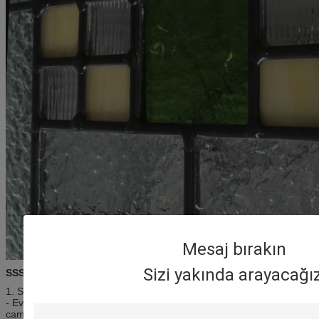
Mesaj bırakın
Sizi yakında arayacağız
SSS
1. Siz fabrika mısınız?
- Evet, fabrikadayız.
Ev aletleri, mutfak aletleri, ışık vb için temperli
cam konusunda uzmanım.