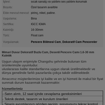
İşlevi:
sıcak sanatçı ısı yalıtımı ses yalıtımı korumak
Boyutu:
Özel tasarım availble
Elde mevcut mevcut:
pirinç, nikel, patine.
Uygulama:
Bina
Sertifika:
IGCC IGMA
Kalınlığı:
16-30mm
Türü:
Float cam
Pencere Bölmesi Cam
Dekoratif Cam Pencereler
Vurgulamak:
,
Mimari Duvar Dekoratif Buzlu Cam, Desenli Pencere Camı 1.6-30 mm
Kalınlık
Uygun ulaşım erişimiyle Changshu şehrinde bulunan tüm
ürünlerimizle uyumludur.
uluslararası kalite standartlarına uygun olarak üretilmektedir ve
dünya genelinde farklı pazarlarda çokça takdir edilmektedir.
Amacımız müşterilerimize iyi kalite ve en iyi hizmeti ile makul bir fiyat
sunmak durum kazanmak kazanmaktır.
hizmetlerimiz
--Satın alıntı, 12 saat içinde cevaplama gereksinimleri
- Teknik destek, tasarım ve kurulum önerileri
- Sipariş ayrıntılarınızı gözden geçirin, sorununuzu tekrar kontrol