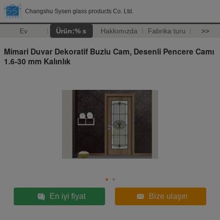
Changshu Sysen glass products Co. Ltd.
Ev
Ürün:% s
Hakkımızda
Fabrika turu
>>
Mimari Duvar Dekoratif Buzlu Cam, Desenli Pencere Camı
1.6-30 mm Kalınlık
En iyi fiyat
Bize ulaşın