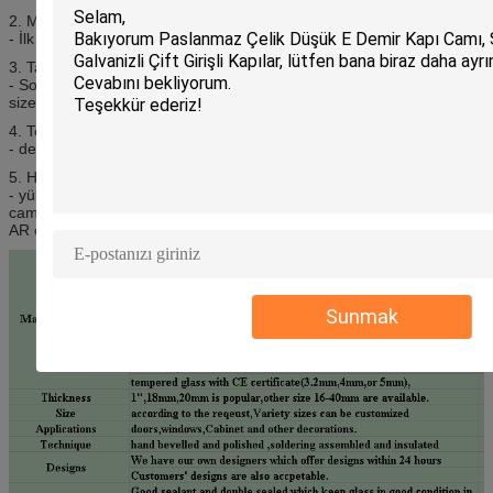
2. Mali Durumunuz nedir?
- İlk aşamada en az 1,000 adet numuneye 1-3 adet izin verilir.
3. Tam teklifi nasıl elde edebilirsiniz?
- Sorunuzun ayrıntıları o kadar iyi.
Yıllık gereklilikleri bize söyleyin,
size en iyi teklifi verelim.
4. Teslimatınız ne kadardır?
- depozitoyu aldıktan sonra 5-7 iş günü.
5. Hangi cam türleriniz var?
- yüksek kaliteli Grade A açık float cam, düşük demir cam, düşük e
cam, gri cam, bronz cam, renkli cam, borosilikat cam, seramik cam,
AR cam ve AG cam vb.
Sunmak