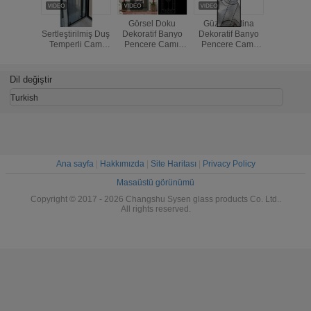
5mm
Görsel Doku
Güzel Pattina
Sıcak T
Sertleştirilmiş Duş
Dekoratif Banyo
Dekoratif Banyo
12mm
Temperli Cam
Pencere Camı,
Pencere Camı
Genişl
Modern Stil
Özel Cam
Özel Cam
Temperl
Pencere Panelleri
Pencere Panelleri
Cam
Müstehcenlik
Dil değiştir
Turkish
Ana sayfa
|
Hakkımızda
|
Site Haritası
|
Privacy Policy
Masaüstü görünümü
Copyright © 2017 - 2026 Changshu Sysen glass products Co. Ltd..
All rights reserved.