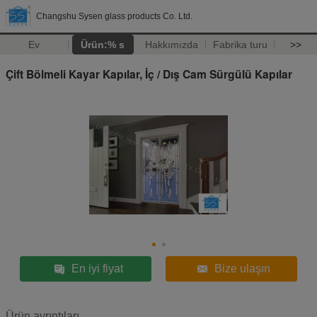
Changshu Sysen glass products Co. Ltd.
Ev
Ürün:% s
Hakkımızda
Fabrika turu
>>
Çift Bölmeli Kayar Kapılar, İç / Dış Cam Sürgülü Kapılar
En iyi fiyat
Bize ulaşın
Ürün ayrıntıları