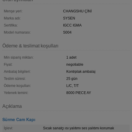
Menşe yeri:
CHANGSHU ÇİNİ
Marka adı:
SYSEN
Sertifika:
IGCC IGMA
Model numarası:
S004
Ödeme & teslimat koşulları
Min sipariş miktarı:
1 adet
Fiyat:
negotiable
Ambalaj bilgileri:
Kontrplak ambalaj
Teslim süresi:
25 gün
Ödeme koşulları:
L/C, T/T
Yetenek temini:
8000 PIECE AY
Açıklama
Sürme Cam Kapı
İşlevi:
Sıcak sanatçı ısı yalıtımı ses yalıtımı korumak