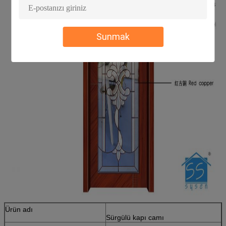
Sunmak
Ürün adı
Sürgülü kapı camı