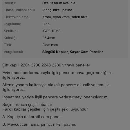
Boyutu:
Özel tasarım availble
Elbiseli kullanılabilir:
Pirinç, nikel, patine.
Elektrokaplama:
Krom, siyah krom, saten nikel
Uygulama:
Bina
Sertifika:
IGCC IGMA
Kalınlığı:
25.4mm
Türü:
Float cam
Sürgülü Kapılar
Kayar Cam Paneller
Vurgulamak:
,
Çift kapılı 2264 2236 2248 2280 vitraylı paneller
Evin enerji performansıyla ilgili pencere hava geçirmezliği ile
ilgileniyoruz.
Ailenin yaşam kalitesiyle alakalı pencere akustik yalıtımı ile
ilgileniyoruz.
İnşaat maliyetiyle ilgili pencere yerleştirmeyi önemsiyoruz.
Seçiminiz için çeşitli ebatlar
Farklı kapılar çeşitleri için çeşitli şekil uygundur
A. Kapı için dekoratif cam panel.
B. Mevcut camlama: pirinç, nikel, patine.