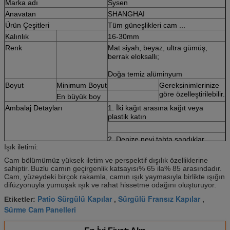
Marka adı
Sysen
Anavatan
SHANGHAI
Ürün Çeşitleri
Tüm güneşlikleri cam ...
Kalınlık
16-30mm
Renk
Mat siyah, beyaz, ultra gümüş,
berrak eloksallı;
Doğa temiz alüminyum
Boyut
Minimum Boyut
Gereksinimlerinize
göre özelleştirilebilir.
En büyük boy
Ambalaj Detayları
1. İki kağıt arasına kağıt veya
plastik katın
2. Denize nevi tahta sandıklar
Işık iletimi:
Cam bölümümüz yüksek iletim ve perspektif dışılık özelliklerine
3. Konsolidasyon için demir kemer
sahiptir.
Buzlu camın geçirgenlik katsayısı% 65 ila% 85 arasındadır.
Kalite Standardı
IGCC IGMA
Cam, yüzeydeki birçok rakamla, camın ışık yaymasıyla birlikte ışığın
Not: Sysen Cam, müşterilerimizin verdiği özelliklere ve renklere
difüzyonuyla yumuşak ışık ve rahat hissetme odağını oluşturuyor.
göre özelleştirebilir.
Patio Sürgülü Kapılar
Sürgülü Fransız Kapılar
Etiketler:
,
,
Sürme Cam Panelleri