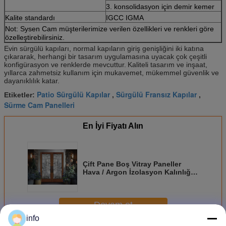
3. konsolidasyon için demir kemer
Kalite standardı
IGCC IGMA
Not: Sysen Cam müşterilerimize verilen özellikleri ve renkleri göre
özelleştirebilirsiniz.
Evin sürgülü kapıları, normal kapıların giriş genişliğini iki katına
çıkararak, herhangi bir tasarım uygulamasına uyacak çok çeşitli
konfigürasyon ve renklerde mevcuttur.
Kaliteli tasarım ve inşaat,
yıllarca zahmetsiz kullanım için mukavemet, mükemmel güvenlik ve
dayanıklılık katar.
Patio Sürgülü Kapılar
Sürgülü Fransız Kapılar
Etiketler:
,
,
Sürme Cam Panelleri
En İyi Fiyatı Alın
Çift Pane Boş Vitray Paneller
Hava / Argon İzolasyon Kalınlığı
16-30mm
Devam et
info