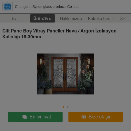
Changshu Sysen glass products Co. Ltd.
Ev
Ürün:% s
Hakkımızda
Fabrika turu
>>
Çift Pane Boş Vitray Paneller Hava / Argon İzolasyon
Kalınlığı 16-30mm
En iyi fiyat
Bize ulaşın