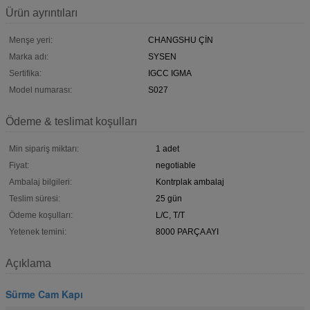
Ürün ayrıntıları
Menşe yeri:
CHANGSHU ÇİN
Marka adı:
SYSEN
Sertifika:
IGCC IGMA
Model numarası:
S027
Ödeme & teslimat koşulları
Min sipariş miktarı:
1 adet
Fiyat:
negotiable
Ambalaj bilgileri:
Kontrplak ambalaj
Teslim süresi:
25 gün
Ödeme koşulları:
L/C, T/T
Yetenek temini:
8000 PARÇA AYI
Açıklama
Sürme Cam Kapı