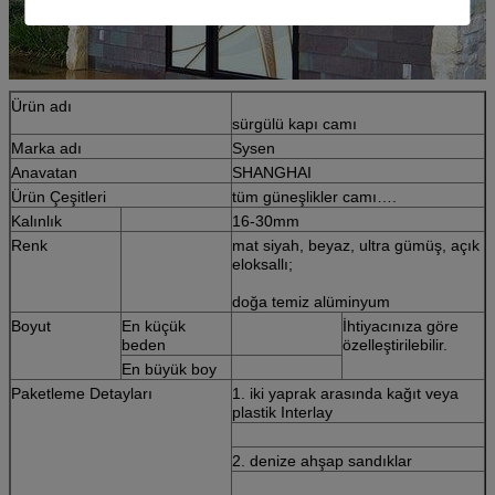
Ürün adı
sürgülü kapı camı
Marka adı
Sysen
Anavatan
SHANGHAI
Ürün Çeşitleri
tüm güneşlikler camı….
Kalınlık
16-30mm
Renk
mat siyah, beyaz, ultra gümüş, açık
eloksallı;
doğa temiz alüminyum
Boyut
En küçük
İhtiyacınıza göre
beden
özelleştirilebilir.
En büyük boy
Paketleme Detayları
1. iki yaprak arasında kağıt veya
plastik Interlay
2. denize ahşap sandıklar