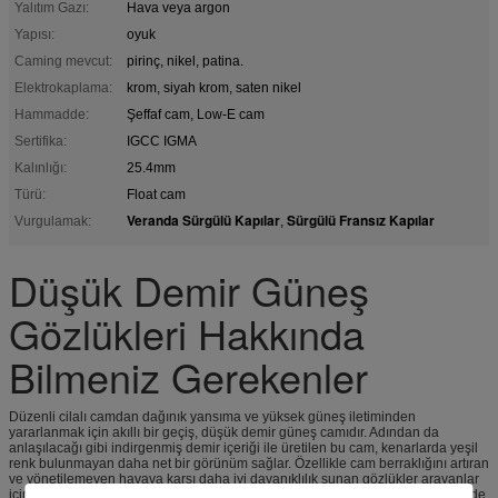
Yalıtım Gazı:
Hava veya argon
Yapısı:
oyuk
Caming mevcut:
pirinç, nikel, patina.
Elektrokaplama:
krom, siyah krom, saten nikel
Hammadde:
Şeffaf cam, Low-E cam
Sertifika:
IGCC IGMA
Kalınlığı:
25.4mm
Türü:
Float cam
Veranda Sürgülü Kapılar
Sürgülü Fransız Kapılar
Vurgulamak:
,
Düşük Demir Güneş
Gözlükleri Hakkında
Bilmeniz Gerekenler
Düzenli cilalı camdan dağınık yansıma ve yüksek güneş iletiminden
yararlanmak için akıllı bir geçiş, düşük demir güneş camıdır. Adından da
anlaşılacağı gibi indirgenmiş demir içeriği ile üretilen bu cam, kenarlarda yeşil
renk bulunmayan daha net bir görünüm sağlar. Özellikle cam berraklığını artıran
ve yönetilemeyen havaya karşı daha iyi dayanıklılık sunan gözlükler arayanlar
için ideal bir seçim. Bu temperli cam, daha güçlü ve daha düz yüzeyi sayesinde,