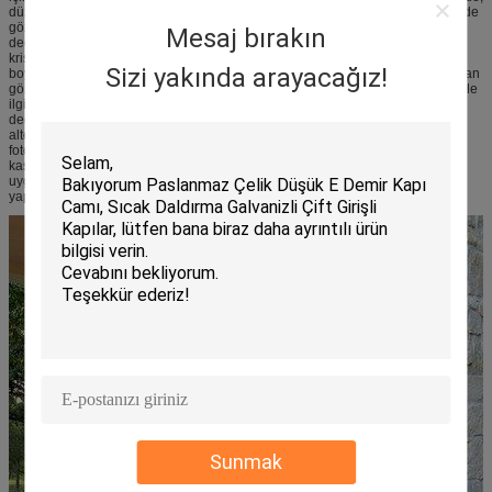
düzensiz yağmur, rüzgar ve kar ile savaşmak için mükemmel bir seçimdir. Sade
gözlüklerin sunabileceği şeyden daha fazlası. Kimyasal bileşiminde bazı
Mesaj bırakın
değişiklikler yaparak, gözlüklere minimum renk bozulması olasılığı olan bir
kristal görünümü verilir. Sonuç olarak,
düşük demir cam
, sentetik renkle
Sizi yakında arayacağız!
boyanır veya kaplanırsa gerçek ve lekesiz rengi yansıtır. Şimdiye kadar, sıradan
gözlükler laminasyonun kalınlığı arttıkça renk yansıması ve uygun ışık iletimi ile
ilgili sorunlarla karşılaşırdı. Düşük demir güneş camı sayesinde, artık sorun
değil. Her ne kadar bu gözlükler hemen hemen her yerde sıradan gözlüklere
alternatif olarak kullanılabilse de, bunlar çoğunlukla girişler veya kapılar,
fotoğraf çerçeveleri, atriyumlar, masa örtüleri, akvaryumlar, yeşil evler ve cam
kasalar veya dolaplarda görülür. Özetle, düşük demir cam, daha büyük
uygulama alanıyla daha yüksek geri dönüşlerle yüksek performansa yatırım
yapmayı tercih edenler için ideal bir seçimdir.
Sunmak