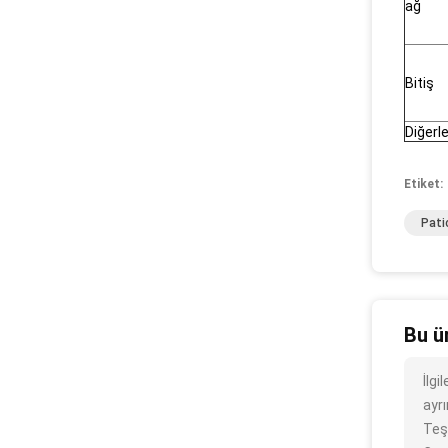
ağ
Bitiş
Diğerle
Etiket:
Pati
Bu ü
İlg
ayrı
Teş