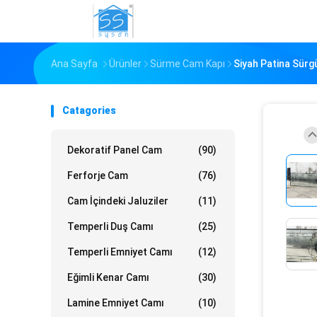
Ana Sayfa
Ürünler
Sürme Cam Kapı
Siyah Patina Sürg
Catagories
Dekoratif Panel Cam
(90)
Ferforje Cam
(76)
Cam İçindeki Jaluziler
(11)
Temperli Duş Camı
(25)
Temperli Emniyet Camı
(12)
Eğimli Kenar Camı
(30)
Lamine Emniyet Camı
(10)