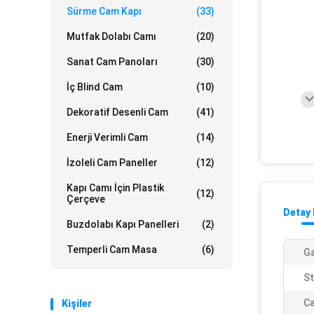
Sürme Cam Kapı
(33)
Mutfak Dolabı Camı
(20)
Sanat Cam Panoları
(30)
İç Blind Cam
(10)
Dekoratif Desenli Cam
(41)
Enerji Verimli Cam
(14)
İzoleli Cam Paneller
(12)
Kapı Camı İçin Plastik
(12)
Çerçeve
Detay 
Buzdolabı Kapı Panelleri
(2)
Temperli Cam Masa
(6)
Ga
St
C
Kişiler