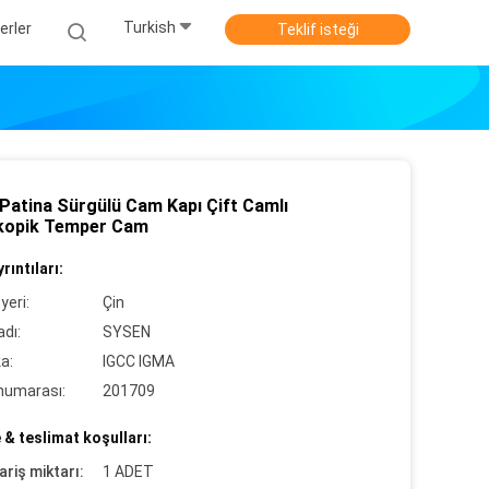
Turkish
erler
Teklif isteği
 Patina Sürgülü Cam Kapı Çift Camlı
kopik Temper Cam
rıntıları:
yeri:
Çin
dı:
SYSEN
ka:
IGCC IGMA
numarası:
201709
& teslimat koşulları:
ariş miktarı:
1 ADET