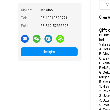
Vu
Kişiler:
Mr. Xiao
Ürün A
Tel:
86-13913629771
Faks:
86-512-52333825
Çift 
Bu bizi
belirle
Yakın 
A. Her 
İletişim
B. Mevc
C. Ele
D. kali
F. ANSI
G. Deko
Müşteri
Bizim 
1, Hızl
2. Reka
3. Uzun
4. Uzun
5. Pro
6. Tek