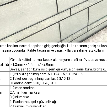
rme kapıları, normal kapıların giriş genişliğini iki kat artıran geniş bir 
masına uygundur.
Kalite tasarımı ve yapısı, yıllarca zahmetsiz kullanı
.
Yüksek kaliteli termal kopuk alüminyum profiller. Pvc, upvc mevc
alınlığı
> 1.2mm /> 1.4mm /> 2.0mm
Beyaz, şerit gri kum, ışıltı şerit gri kum, altın sarısı kum, bronz k
1.Çift sıkılaştırılmış cam: 5 + 12A + 5,6 + 12A + 6 ...
k
2.Tekeli sertleştirilmiş camlar: 6,8,10,12 ...
3.Lamine cam: 6.38,10.76,10.38 ...
1.Alman markası
ım
2.Amerikan markası
3.Çinli marka
1. Paslanmaz çelik güvenlik ağı
2.Aluminium güvenlik ağ