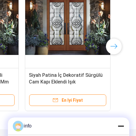
i
Siyah Patina İç Dekoratif Sürgülü
Hav
4 Mm
Cam Kapı Eklendi Işık
Tran
Veri
En Iyi Fiyat
info