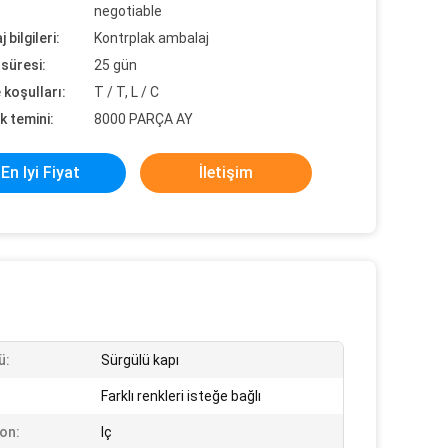
negotiable
 bilgileri:
Kontrplak ambalaj
süresi:
25 gün
koşulları:
T / T, L / C
k temini:
8000 PARÇA AY
En Iyi Fiyat
İletişim
ü:
Sürgülü kapı
Farklı renkleri isteğe bağlı
on:
Iç