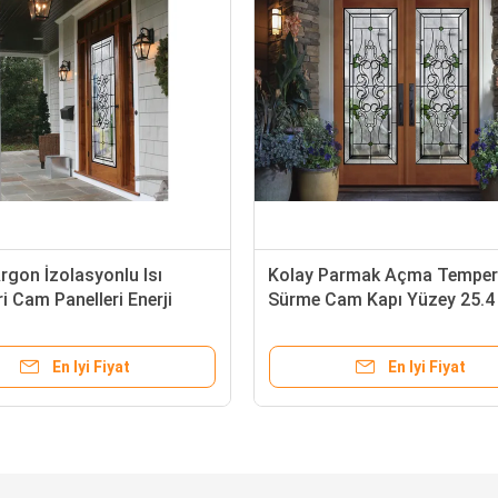
rgon İzolasyonlu Isı
Kolay Parmak Açma Temperl
i Cam Panelleri Enerji
Sürme Cam Kapı Yüzey 25.
iği Yalıtım Değeri
Kalınlık Doğal Işık
En Iyi Fiyat
En Iyi Fiyat