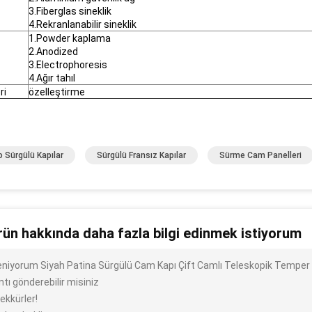
3.Fiberglas sineklik
4.Rekranlanabilir sineklik
1.Powder kaplama
2.Anodized
3.Electrophoresis
4.Ağır tahıl
ri
özelleştirme
o Sürgülü Kapılar
Sürgülü Fransız Kapılar
Sürme Cam Panelleri
rün hakkında daha fazla bilgi edinmek istiyorum
ileniyorum Siyah Patina Sürgülü Cam Kapı Çift Camlı Teleskopik Temper
ntı gönderebilir misiniz
ekkürler!