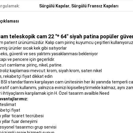
rgulamak:
Sürgülü Kapılar
,
Sürgülü Fransız Kapıları
çıklaması
cam teleskopik cam 22 "* 64" siyah patina popüler güv
m patent ürünümüzdür. Kalıp cam pirinç kuyumcu çeşitleri kullanıyoruz ..
nmiş ürünler sıcak kek gibi satıyorlar
seks, güvenli ve ses yalıtımı yasaklanması bekleniyor
kapı ve pencere için geçerlidir.
ut camlama: pirinç, nikel, patine.
ktroliz kaplaması mevcut: krom, siyah krom, saten nikel
te, rekabetçi fiyat dikkat edin
, BSI standartlarını karşılayan cam ünitesinin her iki yanında temperli c
ratif cam kullanımı, yalnızca evinizi kişiselleştirmekle kalmaz, aynı zama
 ihtiyaçlarını karşılamak için H. Özel tasarım availble.Need
avantajlarımız:
ı teslimat
betçi fiyat
 yıllar ticaret tecrübesi
 yıllar fuar deneyimi
fesyonel tasarımcı grup servisi
 çözümlü proje hizmeti sunun