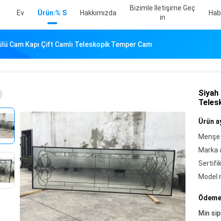
Bizimle Iletişime Geç
Ev
Ürün:% S
Hakkımızda
Hab
In
ülü Cam Kapı Çift Camlı Teleskopik Temper Cam
Siyah
Teles
Ürün ay
Menşe 
Marka a
Sertifi
Model 
Ödeme 
Min sip