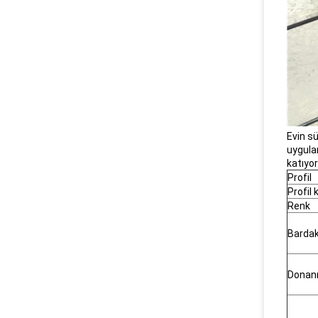
Evin sü
uygula
katıyor
Profil
Profil k
Renk
Barda
Donan