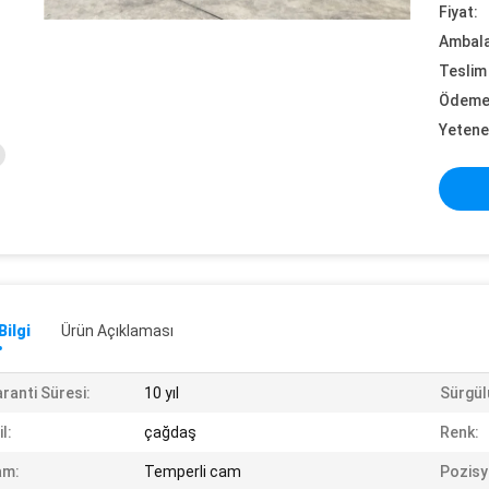
Fiyat:
Ambalaj
Teslim 
Ödeme 
Yetene
Bilgi
Ürün Açıklaması
ranti Süresi:
10 yıl
Sürgül
il:
çağdaş
Renk:
am:
Temperli cam
Pozisy