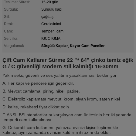
Teslimat Süresi:
15-20 gün
Sürgülü:
Sürgülü kapı
Stil:
çağdaş
Renk:
Gereksinimi
Cam:
Temperli cam
Sertifika:
IGCC IGMA
Sürgülü Kapılar
Kayar Cam Paneller
Vurgulamak:
,
Çift Cam Katlanır Sürme 22 "* 64" çinko temiz eğik
G / C güvenliği Modern stil kalınlığı 16-30mm
Yakın seks, güvenli ve ses yalıtımı yasaklanması bekleniyor
A. Her kapı ve pencere için geçerlidir.
B. Mevcut camlama: pirinç, nikel, patine.
C. Elektroliz kaplaması mevcut: krom, siyah krom, saten nikel
D. kalite, rekabetçi fiyat dikkat edin
F. ANSI, BSI standartlarını karşılayan cam ünitesinin her iki yanında
temperli cam kullanılması.
G. Dekoratif cam kullanımı, yalnızca evinizi kişiselleştirmekle
kalmaz, aynı zamanda evinizin kaldırım itirazını da ekler.