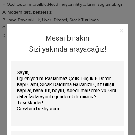
H.Özel tasarım availble.Need müşteri ihtiyaçlarını sağlamak için
A. Modern tarz, benzersiz
B. Isıya Dayanıklılık, Uyarı Direnci, Sıcak Tutulması
C. Oksijenasyon direnci, dirsek direnci
D. Yüksek ve düşük sıcaklıkta ayı
Mesaj bırakın
Sizi yakında arayacağız!