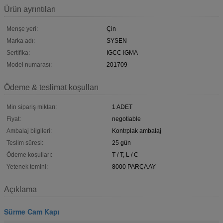
Ürün ayrıntıları
Menşe yeri:
Çin
Marka adı:
SYSEN
Sertifika:
IGCC IGMA
Model numarası:
201709
Ödeme & teslimat koşulları
Min sipariş miktarı:
1 ADET
Fiyat:
negotiable
Ambalaj bilgileri:
Kontrplak ambalaj
Teslim süresi:
25 gün
Ödeme koşulları:
T / T, L / C
Yetenek temini:
8000 PARÇA AY
Açıklama
Sürme Cam Kapı