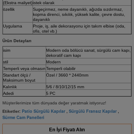
(Ekstra maliyet)
istek olarak
özellik
Sugeçirmez, neme dayanıklı, ağızda sızdırmaz,
kopma direnci, sıkılık, yüksek kalite, çevre dostu,
dayanıklı
Uygulama
Proje, iş, aile dekorasyonu için takım elbise (oda,
ofis, otel vb.)
Ürün Detayları
isim
Modern oda bölücü sanat, sürgülü cam kapı,
dekoratif cam kapı
stil
Modern
Temperli veya olmasın
Temperli olabilir
Standart ölçü /
Özel / 3660 * 2440mm
Maksimum boyut
Kalınlık
5/6 / 8/10/12/15 mm
Adedi
5 PC
Müşterilerimize tüm dünyada değer yaratmak istiyoruz!
Patio Sürgülü Kapılar
Sürgülü Fransız Kapılar
Etiketler:
,
,
Sürme Cam Panelleri
En İyi Fiyatı Alın