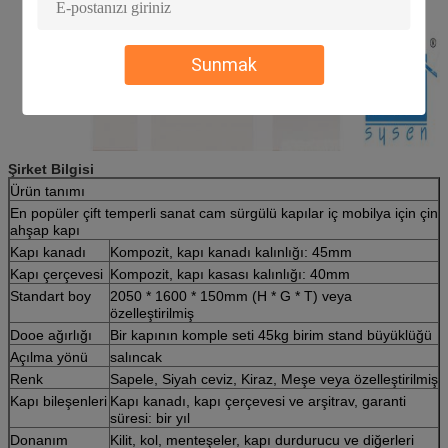
Sunmak
Şirket Bilgisi
Ürün tanımı
En popüler çift temperli sanat cam sürgülü kapılar iç mobilya için çin
ahşap kapı
Kapı kanadı
Kompozit, kapı kanadı kalınlığı: 45mm
Kapı çerçevesi
Kompozit, kapı kasası kalınlığı: 40mm
Standart boy
2050 * 1600 * 150mm (H * G * T) veya
özelleştirilmiş
Dooe ağırlığı
Bir kapının komple seti 45kg birim stand büyüklüğü
Açılma yönü
salıncak
Renk
Sapele, Siyah ceviz, Kiraz, Meşe veya özelleştirilmiş
Kapı bileşenleri
Kapı kanadı, kapı çerçevesi ve arşitrav, garanti
süresi: bir yıl
Donanım
Kilit, kol, menteşeler, kapı durdurucu ve diğerleri