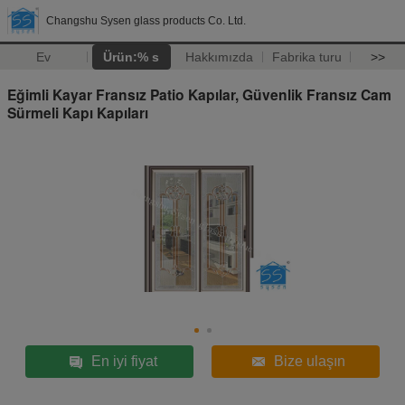
Changshu Sysen glass products Co. Ltd.
Ev
Ürün:% s
Hakkımızda
Fabrika turu
>>
Eğimli Kayar Fransız Patio Kapılar, Güvenlik Fransız Cam
Sürmeli Kapı Kapıları
En iyi fiyat
Bize ulaşın