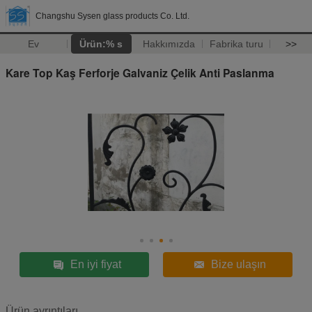
Changshu Sysen glass products Co. Ltd.
Ev
Ürün:% s
Hakkımızda
Fabrika turu
>>
Kare Top Kaş Ferforje Galvaniz Çelik Anti Paslanma
En iyi fiyat
Bize ulaşın
Ürün ayrıntıları