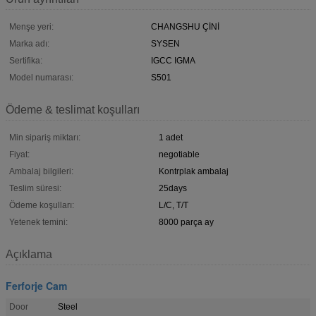
Menşe yeri:
CHANGSHU ÇİNİ
Marka adı:
SYSEN
Sertifika:
IGCC IGMA
Model numarası:
S501
Ödeme & teslimat koşulları
Min sipariş miktarı:
1 adet
Fiyat:
negotiable
Ambalaj bilgileri:
Kontrplak ambalaj
Teslim süresi:
25days
Ödeme koşulları:
L/C, T/T
Yetenek temini:
8000 parça ay
Açıklama
Ferforje Cam
Door
Steel