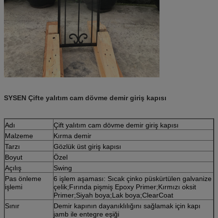
SYSEN Çifte yalıtım cam dövme demir giriş kapısı
Adı
Çift yalıtım cam dövme demir giriş kapısı
Malzeme
Kırma demir
Tarzı
Gözlük üst giriş kapısı
Boyut
Özel
Açılış
Swing
Pas önleme
6 işlem aşaması: Sıcak çinko püskürtülen galvanize
işlemi
çelik;Fırında pişmiş Epoxy Primer;Kırmızı oksit
Primer;Siyah boya;Lak boya;ClearCoat
Sınır
Demir kapının dayanıklılığını sağlamak için kapı
jamb ile entegre eşiği