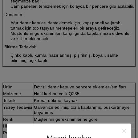
seçiminize bağlı.
Cam panelleri temizlemek için kolayca bir pencere gibi açılabilir.
Donanım:
Ağır demir kapıları desteklemek için, kapı paneli ve jambı
tutmak için top taşıyan menteşeleri bir araya getireceğiz.
Müşterilerin gereksinimleri karşılığında kapılarımıza eldivenler
ve kilitler eklenecek.
Bitirme Tedavisi:
Çinko kaplı, kumlu, hazırlanmış, pişirilmiş, boyalı, sahte
bitirilmiş, açık kaplı.
Ürün
Dövizli demir kapı ve pencere eklemleri/sınıfları
Malzeme
Hafif karbon çelik Q235
Teknik
Kırma, dökme, kaynak
Yüzey Tedavisi
Galvanize edilmiş, tozla kaplanmış, püskürtmeyle
boyanmış
Renk
Müşterinin gereksinimlerine göre
Hizmet
OEM/ODM
Paketleme
PP çantaları + Demir Kafesler veya ihtiyaçlarınıza
göre.