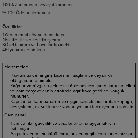
100% Zamanında sevkiyat koruması
% 100 Ödeme koruması
Özellikler
1Ornamental dövme demir kapı.
2İşletilebilir sertleştirilmiş cam
3Özel tasarım ve boyutlar hoşgeldin.
4El yapımı demir kapı.
Malzemeler:
Kavrulmuş demir giriş kapısının sağlam ve dayanıklı
olduğundan emin olur.
Yağmur ve rüzgârın gelmesini önlemek için, jamb, kapı panelleri
ve cam çerçevelerinin etrafında ağır hava şeridi ve kauçuk
mühürler.
Kapı jambı, kapı panelleri ve eşiğin içindeki poli uretan köpüğü,
ses yalıtımı, ısı yalıtımı ve yangın yalıtımı fonksiyonuna sahiptir.
Cam paneli:
Tüm camlar güvenlik ve bina kurallarına uygunluk için
ısıtılmıştır.
Acquatex camı, su küpü camı, buz camı gibi cam türlerimiz var,