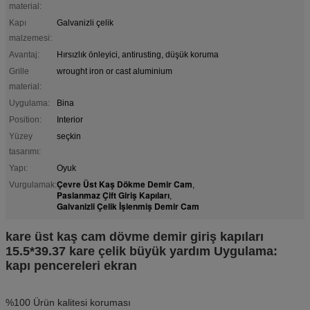
material:
Kapı
Galvanizli çelik
malzemesi:
Avantaj:
Hırsızlık önleyici, antirusting, düşük koruma
Grille
wrought iron or cast aluminium
material:
Uygulama:
Bina
Position:
Interior
Yüzey
seçkin
tasarımı:
Yapı:
Oyuk
Çevre Üst Kaş Dökme Demir Cam
Vurgulamak:
,
Paslanmaz Çift Giriş Kapıları
,
Galvanizli Çelik İşlenmiş Demir Cam
kare üst kaş cam dövme demir giriş kapıları
15.5*39.37 kare çelik büyük yardım Uygulama:
kapı pencereleri ekran
%100 Ürün kalitesi koruması