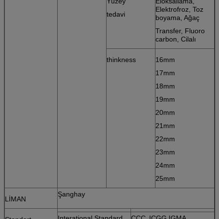
Yüzey
Eloksallama,
Elektrofroz, Toz
tedavi
boyama, Ağaç
Transfer, Fluoro
carbon, Cilalı
thinkness
16mm
17mm
18mm
19mm
20mm
21mm
22mm
23mm
24mm
25mm
Şanghay
LİMAN
Interational Standard
CCC.
ICGG.IGMA