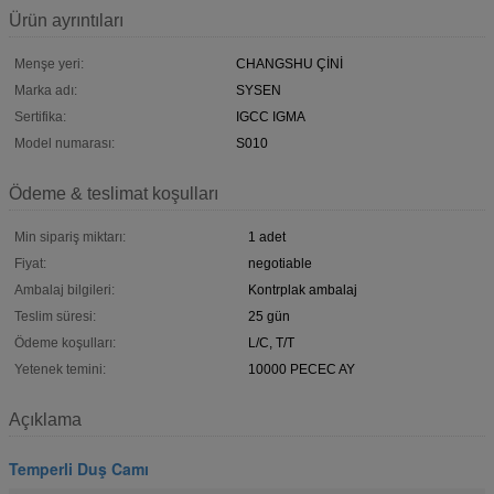
Ürün ayrıntıları
Menşe yeri:
CHANGSHU ÇİNİ
Marka adı:
SYSEN
Sertifika:
IGCC IGMA
Model numarası:
S010
Ödeme & teslimat koşulları
Min sipariş miktarı:
1 adet
Fiyat:
negotiable
Ambalaj bilgileri:
Kontrplak ambalaj
Teslim süresi:
25 gün
Ödeme koşulları:
L/C, T/T
Yetenek temini:
10000 PECEC AY
Açıklama
Temperli Duş Camı