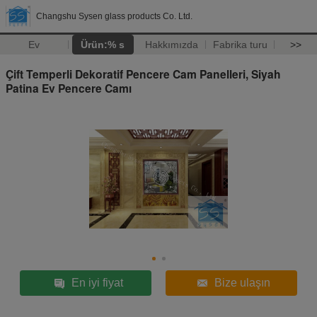
Changshu Sysen glass products Co. Ltd.
Ev
Ürün:% s
Hakkımızda
Fabrika turu
>>
Çift Temperli Dekoratif Pencere Cam Panelleri, Siyah
Patina Ev Pencere Camı
En iyi fiyat
Bize ulaşın