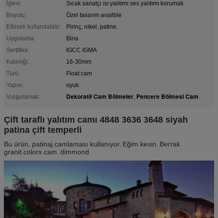
İşlevi:
Sıcak sanatçı ısı yalıtımı ses yalıtımı korumak
Boyutu:
Özel tasarım availble
Elbiseli kullanılabilir:
Pirinç, nikel, patine.
Uygulama:
Bina
Sertifika:
IGCC IGMA
Kalınlığı:
16-30mm
Türü:
Float cam
Yapısı:
oyuk
Dekoratif Cam Bölmeler
Pencere Bölmesi Cam
Vurgulamak:
,
Çift taraflı yalıtım camı 4848 3636 3648 siyah
patina çift temperli
Bu ürün, patinaj camlaması kullanıyor.
Eğim kesin.
Berrak
granit.colors cam.
dimmond