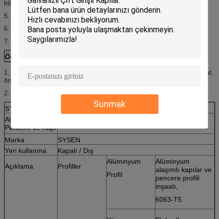
bilgileri.
5. Her paket kurulum talimatı ve resimlerle birlikte sunulmaktadır.
6. Paket isteğe bağlı olarak ek ücret de olabilir.
7. Ulaşım: DENİZE, HAVA İLE, EXPRESS (DHL, FEDEX, UPS, vb)
Ödeme şartları
1. Ödeme işlemi: sipariş onayladıktan sonra% 30 mevduat, teslimat
öncesi% 70 denge.
2. Ödeme yöntemi: LC, TT ve Western Union.
Sunmak
SYSEN pencere ve kapı tanıtımları
Alüminyum
PENCERE CAMI
Pencere ve Kapı
Marka
SYSEN
Yeri kullanma
Kapalı / Dış
Alüminyum
Alüminyum
Açıklama
Profiller
alaşımlı kapılar ve
Profil
pencere profili
inşaatı,
6063-T5