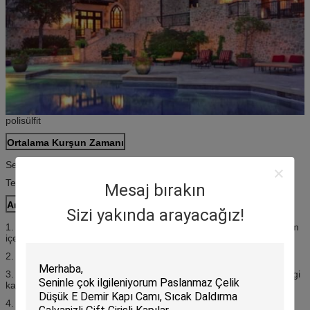
polisülfit
Ortalama Kurşun Zamanı
Sezonluk teslim süresi kapalı: 15 gün içinde.
Tepe dönemi kurşun zamanı: 15 - 25 gün.
Mesaj bırakın
Ambalaj ve Teslimat
Sizi yakında arayacağız!
1. Lamba gövdesi veya çerçeve SKF (yarı Katlanır Aşağı) polyfoam
içeren ambalaj.
2. Kristal boncuklar poli torba ve köpük ile paketlenmiştir.
3. Özellikle ihraç için A = B beş kat standart su geçirmez kahverengi
karton.
4. Gerektiği gibi İngilizce veya başka bir dilde basılan paketin