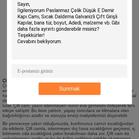
Çift camın faydaları
Çift camlı pencereler, gürültüyü en aza indirmenin ilave yararı ile
Sunmak
enerji açısından verimli bir seçimdir.
İki bölme arasındaki sızdırmaz
hava aralığı ek bir yalıtım tabakası olarak işlev görür.
Bu ilave termal
direnç, kışın kaçan ısıyı azaltır ve evinizi daha rahat bir sıcaklığa
tutar.
Çift cam, yazın istenmeyen ısının eve girmesini önleyerek ters
etkiye sahiptir.
Bu ilave yalıtım, yapay ısıtıcılara ve klimalara olan
bağımlılığınızı azaltır ve sonuçta enerji maliyetlerinizi düşürebilir.
Bir pencereye yakın olduğunuzda, konforunuz camın sıcaklığından
da etkilenir.
Çift camla, istenmeyen dış hava sıcaklığının geçmesi, iç
bölmenin oda sıcaklığına yakın bırakılması daha zor.
Çift cam da
yoğunlaşmayı azaltır ve bu da küfün sağlıksız şekilde oluşmasına