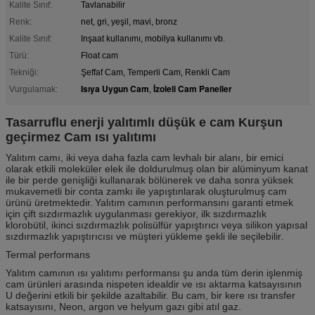
Kalite Sınıf:
Tavlanabilir
Renk:
net, gri, yeşil, mavi, bronz
Kalite Sınıf:
Inşaat kullanımı, mobilya kullanımı vb.
Türü:
Float cam
Tekniği:
Şeffaf Cam, Temperli Cam, Renkli Cam
Isıya Uygun Cam
İzoleli Cam Paneller
Vurgulamak:
,
Tasarruflu enerji yalıtımlı düşük e cam Kurşun
geçirmez Cam ısı yalıtımı
Yalıtım camı, iki veya daha fazla cam levhalı bir alanı, bir emici
olarak etkili moleküler elek ile doldurulmuş olan bir alüminyum kanat
ile bir perde genişliği kullanarak bölünerek ve daha sonra yüksek
mukavemetli bir conta zamkı ile yapıştınlarak oluşturulmuş cam
ürünü üretmektedir.
Yalıtım camının performansını garanti etmek
için çift sızdırmazlık uygulanması gerekiyor, ilk sızdırmazlık
klorobütil, ikinci sızdırmazlık polisülfür yapıştırıcı veya silikon yapısal
sızdırmazlık yapıştırıcısı ve müşteri yükleme şekli ile seçilebilir.
Termal performans
Yalıtım camının ısı yalıtımı performansı şu anda tüm derin işlenmiş
cam ürünleri arasında nispeten idealdir ve ısı aktarma katsayısının
U değerini etkili bir şekilde azaltabilir. Bu cam, bir kere ısı transfer
katsayısını, Neon, argon ve helyum gazı gibi atıl gaz.