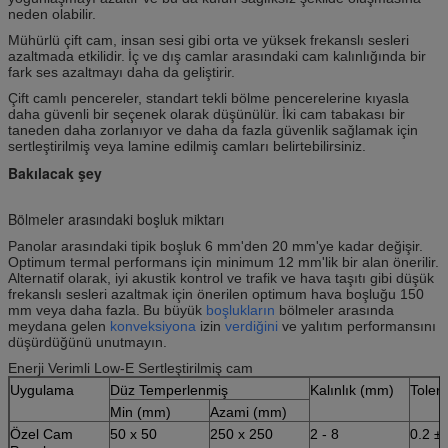
neden olabilir.
Mühürlü çift cam, insan sesi gibi orta ve yüksek frekanslı sesleri
azaltmada etkilidir.
İç ve dış camlar arasındaki cam kalınlığında bir
fark ses azaltmayı daha da geliştirir.
Çift camlı pencereler, standart tekli bölme pencerelerine kıyasla
daha güvenli bir seçenek olarak düşünülür.
İki cam tabakası bir
taneden daha zorlanıyor ve daha da fazla güvenlik sağlamak için
sertleştirilmiş veya lamine edilmiş camları belirtebilirsiniz.
Bakılacak şey
Bölmeler arasındaki boşluk miktarı
Panolar arasındaki tipik boşluk 6 mm'den 20 mm'ye kadar değişir.
Optimum termal performans için minimum 12 mm'lik bir alan önerilir.
Alternatif olarak, iyi akustik kontrol ve trafik ve hava taşıtı gibi düşük
frekanslı sesleri azaltmak için önerilen optimum hava boşluğu 150
mm veya daha fazla.
Bu büyük
boşlukların
bölmeler arasında
meydana gelen
konveksiyona
izin
verdiğini
ve yalıtım performansını
düşürdüğünü unutmayın.
Enerji Verimli Low-E Sertleştirilmiş cam
Uygulama
Düz Temperlenmiş
Kalınlık (mm)
Toler
Min (mm)
Azami (mm)
Özel Cam
50 x 50
250 x 250
2 - 8
0.2 ±