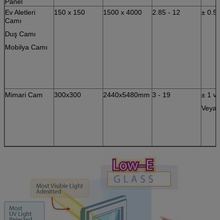
Panel
Ev Aletleri
150 x 150
1500 x 4000
2.85 - 12
± 0.5
Camı
Duş Camı
Mobilya Camı
Mimari Cam
300x300
2440x5480mm
3 - 19
± 1 v
Veya 