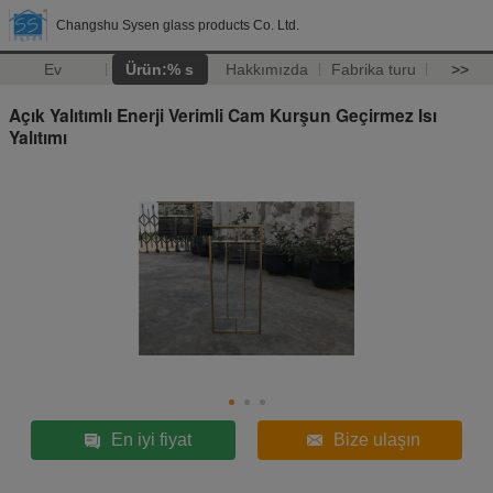
Changshu Sysen glass products Co. Ltd.
Ev
Ürün:% s
Hakkımızda
Fabrika turu
>>
Açık Yalıtımlı Enerji Verimli Cam Kurşun Geçirmez Isı
Yalıtımı
En iyi fiyat
Bize ulaşın