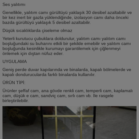
Ses yalıtımı
Genellikle, yalıtım camı gürültüyü yaklaşık 30 desibel azaltabilir ve
bir kez inert bir gazla yüklendiğinde, izolasyon camı daha önceki
bazda gürültüyü yaklaşık 5 desibel azaltabilir.
Düşük sıcaklıklarda çiseleme olmaz
Yeterli kurutucu çubuklara doldurulur, yalıtım camı yalıtım camı
boşluğundaki su buharını etkili bir şekilde emebilir ve yalıtım camı
boşluğunda kesinlikle kurumayı garantilemek için çiğlenmeyi
önlemek için dıştan nüfuz eder.
UYGULAMA
Geniş perde duvar kapılarında ve binalarda, kapalı bölmelerde ve
kapalı dondurucularda farklı binalarda kullanılır.
ÜRÜN TİPİ:
Ürünler şeffaf cam, ana gövde renkli cam, temperli cam, kaplamalı
cam, düşük e cam, sandviç cam, sırlı cam vb. Ile rasgele
birleştirilebilir.