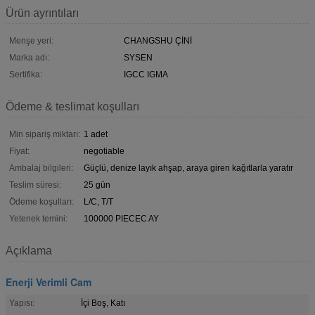
Ürün ayrıntıları
Menşe yeri:
CHANGSHU ÇİNİ
Marka adı:
SYSEN
Sertifika:
IGCC IGMA
Ödeme & teslimat koşulları
Min sipariş miktarı:
1 adet
Fiyat:
negotiable
Ambalaj bilgileri:
Güçlü, denize layık ahşap, araya giren kağıtlarla yaratır
Teslim süresi:
25 gün
Ödeme koşulları:
L/C, T/T
Yetenek temini:
100000 PIECEC AY
Açıklama
Enerji Verimli Cam
Yapısı:
İçi Boş, Katı