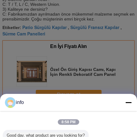
C: T / T, L / C, Western Union.
3) Kaliteye ne dersiniz?
C: Fabrikamızdan ayrılmadan önce mükemmel malzeme seçmek en
prensibimizdir.
Çoğu müşterinin emri birçok kez.
Patio Sürgülü Kapılar
Sürgülü Fransız Kapılar
Etiketler:
,
,
Sürme Cam Panelleri
En İyi Fiyatı Alın
Özel Ön Giriş Kapısı Camı, Kapı
İçin Renkli Dekoratif Cam Panel
Devam et
info
Sürme Cam Kapı
Daha
8:58 PM
Good day, what product are you looking for?