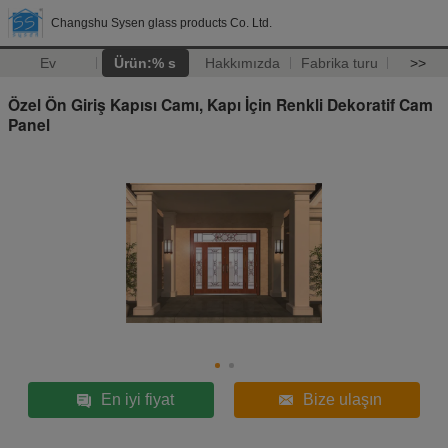
Changshu Sysen glass products Co. Ltd.
Ev
Ürün:% s
Hakkımızda
Fabrika turu
>>
Özel Ön Giriş Kapısı Camı, Kapı İçin Renkli Dekoratif Cam
Panel
En iyi fiyat
Bize ulaşın