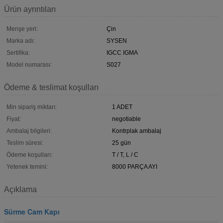
Ürün ayrıntıları
Menşe yeri:
Çin
Marka adı:
SYSEN
Sertifika:
IGCC IGMA
Model numarası:
S027
Ödeme & teslimat koşulları
Min sipariş miktarı:
1 ADET
Fiyat:
negotiable
Ambalaj bilgileri:
Kontrplak ambalaj
Teslim süresi:
25 gün
Ödeme koşulları:
T / T, L / C
Yetenek temini:
8000 PARÇA AYI
Açıklama
Sürme Cam Kapı