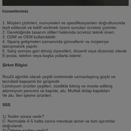
hizmetlerimiz
1. Müşteri çizimleri, numuneleri ve spesifikasyonları doğrultusunda
teyit edilecek ve teklif verilmek üzere sunulan ücretsiz çizimler.
2. Gerektiğinde tasarım stilleri hakkında ücretsiz teknik öneri.
3. ODM ve OEM kullanılabilir.
4. Sipariş gelişmeleri zamanında güncellenir ve müşteriye
danışmanlık yapılır.
5. Satış sonrası geri dönüş ziyaretleri, düzenli veya düzensiz olarak
E-posta, telefon veya başka yollarla ödenir.
Şirket Bilgisi
RouDi ağırlıklı olarak çeşitli üretiminde uzmanlaşmış güçlü ve
tecrübeli kapsamlı bir girişimdir
Lüminyum ürünler çeşitleri, özellikle bitmiş ve monte edilmiş
alüminyum pencere ve kapılar, alu.
Mutfak dolap kapakları
Ve alu.
Ileri işleme ürünleri.
SSS
1) Teslim süresi nedir?
C: Normalde 4-5 hafta sonra mevduat alındı ​​ve tüm ayrıntılar
doğrulandı.
2) Ödeme şartları nedir?