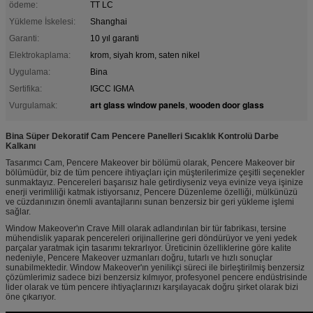
ödeme:
TT LC
Yükleme İskelesi:
Shanghai
Garanti:
10 yıl garanti
Elektrokaplama:
krom, siyah krom, saten nikel
Uygulama:
Bina
Sertifika:
IGCC IGMA
art glass window panels
wooden door glass
Vurgulamak:
,
Bina Süper Dekoratif Cam Pencere Panelleri Sıcaklık Kontrolü Darbe
Kalkanı
Tasarımcı Cam, Pencere Makeover bir bölümü olarak, Pencere Makeover bir
bölümüdür, biz de tüm pencere ihtiyaçları için müşterilerimize çeşitli seçenekler
sunmaktayız. Pencereleri başarısız hale getirdiyseniz veya evinize veya işinize
enerji verimliliği katmak istiyorsanız, Pencere Düzenleme özelliği, mülkünüzü
ve cüzdanınızın önemli avantajlarını sunan benzersiz bir geri yükleme işlemi
sağlar.
Window Makeover'ın Crave Mill olarak adlandırılan bir tür fabrikası, tersine
mühendislik yaparak pencereleri orijinallerine geri döndürüyor ve yeni yedek
parçalar yaratmak için tasarımı tekrarlıyor. Üreticinin özelliklerine göre kalite
nedeniyle, Pencere Makeover uzmanları doğru, tutarlı ve hızlı sonuçlar
sunabilmektedir. Window Makeover'ın yenilikçi süreci ile birleştirilmiş benzersiz
çözümlerimiz sadece bizi benzersiz kılmıyor, profesyonel pencere endüstrisinde
lider olarak ve tüm pencere ihtiyaçlarınızı karşılayacak doğru şirket olarak bizi
öne çıkarıyor.