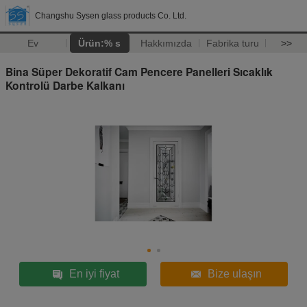
Changshu Sysen glass products Co. Ltd.
Ev
Ürün:% s
Hakkımızda
Fabrika turu
>>
Bina Süper Dekoratif Cam Pencere Panelleri Sıcaklık
Kontrolü Darbe Kalkanı
En iyi fiyat
Bize ulaşın