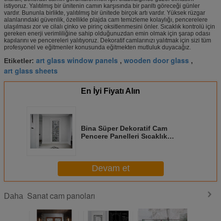
Gürültü Azaltma ≤ 39 db
istiyoruz. Yalıtılmış bir ünitenin camın karşısında bir parıltı göreceği günler
vardır. Bununla birlikte, yalıtılmış bir ünitede birçok artı vardır. Yüksek rüzgar
alanlarındaki güvenlik, özellikle plajda cam temizleme kolaylığı, pencerelere
ulaşılması zor ve cilalı çinko ve pirinç oksitlenmesini önler. Sıcaklık kontrolü için
gereken enerji verimliliğine sahip olduğunuzdan emin olmak için şarap odası
kapılarını ve pencereleri yalıtıyoruz. Dekoratif camlarınızı yalıtmak için sizi tüm
profesyonel ve eğitmenler konusunda eğitmekten mutluluk duyacağız.
art glass window panels
wooden door glass
Etiketler:
,
,
art glass sheets
En İyi Fiyatı Alın
Bina Süper Dekoratif Cam
Pencere Panelleri Sıcaklık
Kontrolü Darbe Kalkanı
Devam et
Sanat cam panoları
Daha