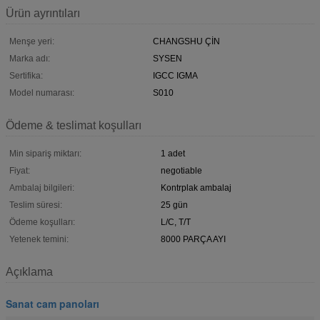
Ürün ayrıntıları
Menşe yeri:
CHANGSHU ÇİN
Marka adı:
SYSEN
Sertifika:
IGCC IGMA
Model numarası:
S010
Ödeme & teslimat koşulları
Min sipariş miktarı:
1 adet
Fiyat:
negotiable
Ambalaj bilgileri:
Kontrplak ambalaj
Teslim süresi:
25 gün
Ödeme koşulları:
L/C, T/T
Yetenek temini:
8000 PARÇA AYI
Açıklama
Sanat cam panoları