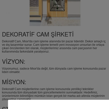
DEKORATİF CAM ŞİRKETİ
Dekoratif Cam, Mısır'da cam işleme alanında bir pazar lideridir. Dekor amaçlı iç
ve dış tasarımlar sunar. Cam işleme temelli yeni inovasyon unsurları ile ortaya
çıkan öncülerden biri olarak, müşterilerimiz arasında cam parçasının her
kullanımında farkındalık yaratıyoruz.
VİZYON:
Vizyonumuz, sadece Mısır'da değil, tüm dünyada cam işleme konusunda pazar
lideri olmaktır.
MİSYON:
Dekoratif Cam müşterilerine cam işleme konusunda yenilikçi teknikler
konusunda tüm dünyadaki tüm güncellemelerini sunmaktadır. Hedefimiz,
ürünlerimizin bilinirliğini mümkün kılan gerçek bir marka adı altında müşterinin
zihniyetine çarpmaktır.
STRATEJİ: