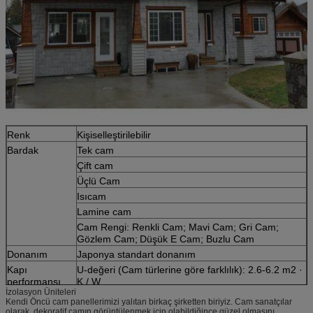
Renk
Kişiselleştirilebilir
Bardak
Tek cam
Çift cam
Üçlü Cam
Isıcam
Lamine cam
Cam Rengi: Renkli Cam; Mavi Cam; Gri Cam;
Gözlem Cam;
Düşük E Cam; Buzlu Cam
Donanım
Japonya standart donanım
Kapı
U-değeri (Cam türlerine göre farklılık): 2.6-6.2 m2 ·
performansı
K / W
İzolasyon Üniteleri
Su geçirmezlik: 350 Pa
Kendi Öncü cam panellerimizi yalıtan birkaç şirketten biriyiz. Cam sanatçılar
Rüzgar Yükü Kapasitesi: 4500 Pa
olarak, dekoratif camın görüntülenmek için olabildiğince güzel olmasını