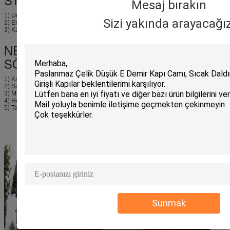
Mesaj bırakın
1) Ürün kalitesi önce gelir.
Sizi yakında arayacağız
2) Ekibimizi şirketin ve müşterinin beklentilerini karşılamak için eğitin.
3) Kapsama alanımızı yeni şubelerle artırın.
NEDEN MÜŞTERİLER ABD İLE
SÖYLEŞİYOR?
1) Kalite, çabukluk ve bütünlük.
2) Sürekli ilerleme ve yenilik.
3) Müşterinin ihtiyaçları memnuniyeti karşılar.
4) Hem temperlenmiş cam hem de sanat eserini aynı yerde üretmek.
5) Tasarımların tekliği.
Sunmak