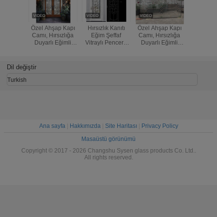
Özel Ahşap Kapı
Hırsızlık Kanıtı
Özel Ahşap Kapı
Enerji Ta
Camı, Hırsızlığa
Eğim Şeffaf
Camı, Hırsızlığa
Dekoratif
Duyarlı Eğimli
Vitraylı Pencere
Duyarlı Eğimli
Cam Pane
Şeffaf Cam
Panelleri 10 Yıl
Şeffaf Cam
İşlemeli
Panelleri
Garanti
Panelleri
Kakma
Levhal
Dil değiştir
Turkish
Ana sayfa
|
Hakkımızda
|
Site Haritası
|
Privacy Policy
Masaüstü görünümü
Copyright © 2017 - 2026 Changshu Sysen glass products Co. Ltd..
All rights reserved.