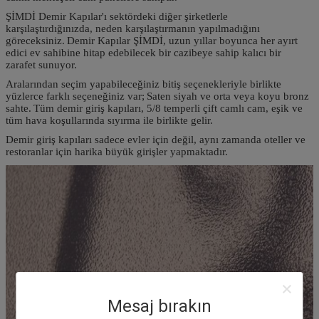
ŞİMDİ Demir Kapılar'ı sektördeki diğer şirketlerle
karşılaştırdığınızda, neden karşılaştırmanın yapılmadığını
göreceksiniz.
Demir Kapılar ŞİMDİ, uzun yıllar boyunca her ayırt
edici ev sahibine hitap edebilecek bir cazibeye sahip kalıcı bir
zarafet sunuyor.
Aralarından seçim yapabileceğiniz bitiş seçenekleriyle birlikte
yüzlerce farklı seçeneğiniz var;
Saten siyah ve orta veya koyu bronz
sahte.
Tüm demir giriş kapıları, 5/8 temperli çift camlı cam, eşik ve
tüm hava koşullarında sıyırma ile birlikte gelir.
Demir giriş kapıları sadece evler için değil, aynı zamanda oteller ve
restoranlar için harika büyük girişler yapmaktadır.
Mesaj bırakın