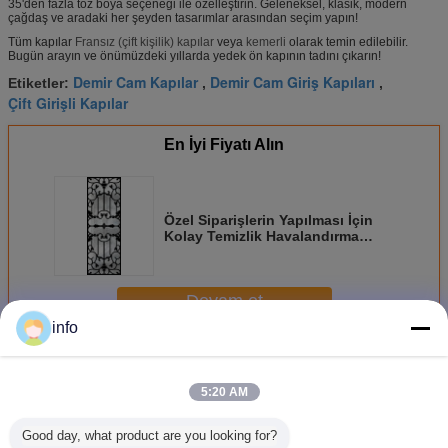
35'den fazla toz boya seçeneği ile özelleştirin. Geleneksel, klasik, modern
çağdaş ve aradaki her şeyden tasarımlar arasından seçim yapın!
Tüm kapılar
Fransız (çift kişilik) kapılar
veya
kemerli
olarak temin edilebilir.
Bugün arayın ve önümüzdeki yıllarda yedek ön kapının tadını çıkarın!
Demir Cam Kapılar
Demir Cam Giriş Kapıları
Etiketler:
,
,
Çift Girişli Kapılar
En İyi Fiyatı Alın
Özel Siparişlerin Yapılması İçin
Kolay Temizlik Havalandırma
Giriş Kapıları Komple Isı Yalıtımı
Devam et
info
Ferforje Cam
Daha
5:20 AM
Good day, what product are you looking for?