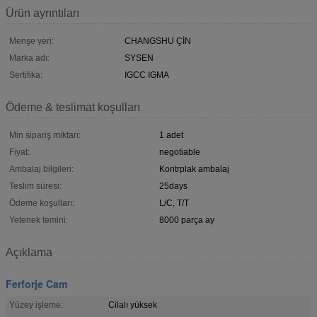
Ürün ayrıntıları
Menşe yeri:
CHANGSHU ÇİN
Marka adı:
SYSEN
Sertifika:
IGCC IGMA
Ödeme & teslimat koşulları
Min sipariş miktarı:
1 adet
Fiyat:
negotiable
Ambalaj bilgileri:
Kontrplak ambalaj
Teslim süresi:
25days
Ödeme koşulları:
L/C, T/T
Yetenek temini:
8000 parça ay
Açıklama
Ferforje Cam
Yüzey işleme:
Cilalı yüksek