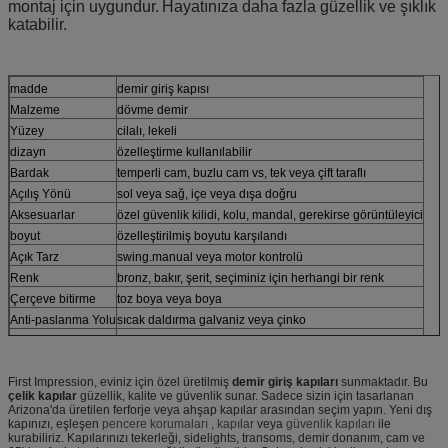
montaj için uygundur.
Hayatınıza daha fazla güzellik ve şıklık
katabilir.
madde
demir giriş kapısı
Malzeme
dövme demir
Yüzey
cilalı, lekeli
dizayn
özelleştirme kullanılabilir
Bardak
temperli cam, buzlu cam vs, tek veya çift taraflı
Açılış Yönü
sol veya sağ, içe veya dışa doğru
Aksesuarlar
özel güvenlik kilidi, kolu, mandal, gerekirse görüntüleyici
boyut
özelleştirilmiş boyutu karşılandı
Açık Tarz
swing.manual veya motor kontrolü
Renk
bronz, bakır, şerit, seçiminiz için herhangi bir renk
Çerçeve bitirme
toz boya veya boya
Anti-paslanma Yolu
sıcak daldırma galvaniz veya çinko
Uygulama
bahçe, ev, okul, fabrika, şirket vb
First Impression, eviniz için özel üretilmiş
demir giriş kapıları
sunmaktadır. Bu
çelik kapılar
güzellik, kalite ve güvenlik sunar. Sadece sizin için tasarlanan
Arizona'da üretilen ferforje veya ahşap kapılar arasından seçim yapın. Yeni dış
kapınızı, eşleşen
pencere korumaları
,
kapılar
veya
güvenlik kapıları
ile
kurabiliriz. Kapılarınızı tekerleği, sidelights, transoms, demir donanım, cam ve