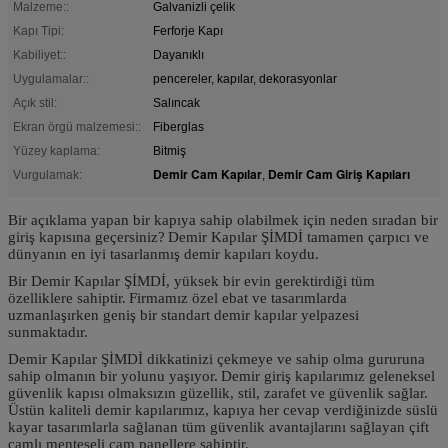
Malzeme::
Galvanizli çelik
Kapı Tipi:
Ferforje Kapı
Kabiliyet::
Dayanıklı
Uygulamalar::
pencereler, kapılar, dekorasyonlar
Açık stil:
Salıncak
Ekran örgü malzemesi::
Fiberglas
Yüzey kaplama:
Bitmiş
Demir Cam Kapılar
Demir Cam Giriş Kapıları
Vurgulamak:
,
Bir açıklama yapan bir kapıya sahip olabilmek için neden sıradan bir
giriş kapısına geçersiniz?
Demir Kapılar ŞİMDİ tamamen çarpıcı ve
dünyanın en iyi tasarlanmış demir kapıları koydu.
Bir Demir Kapılar ŞİMDİ, yüksek bir evin gerektirdiği tüm
özelliklere sahiptir.
Firmamız özel ebat ve tasarımlarda
uzmanlaşırken geniş bir standart demir kapılar yelpazesi
sunmaktadır.
Demir Kapılar ŞİMDİ dikkatinizi çekmeye ve sahip olma gururuna
sahip olmanın bir yolunu yaşıyor.
Demir giriş kapılarımız geleneksel
güvenlik kapısı olmaksızın güzellik, stil, zarafet ve güvenlik sağlar.
Üstün kaliteli demir kapılarımız, kapıya her cevap verdiğinizde süslü
kayar tasarımlarla sağlanan tüm güvenlik avantajlarını sağlayan çift
camlı menteşeli cam panellere sahiptir.