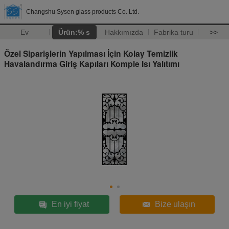
Changshu Sysen glass products Co. Ltd.
Ev
Ürün:% s
Hakkımızda
Fabrika turu
>>
Özel Siparişlerin Yapılması İçin Kolay Temizlik
Havalandırma Giriş Kapıları Komple Isı Yalıtımı
En iyi fiyat
Bize ulaşın