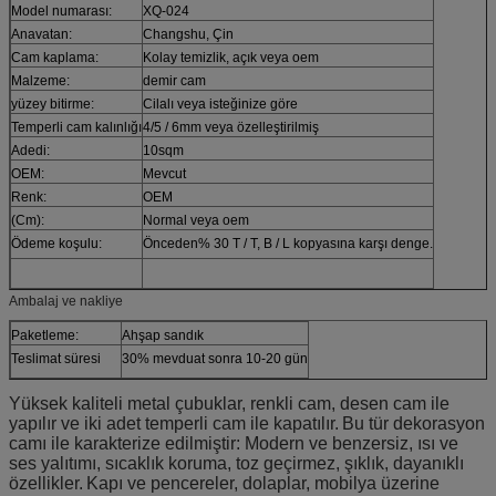
Model numarası:
XQ-024
Anavatan:
Changshu, Çin
Cam kaplama:
Kolay temizlik, açık veya oem
Malzeme:
demir cam
yüzey bitirme:
Cilalı veya isteğinize göre
Temperli cam kalınlığı
4/5 / 6mm veya özelleştirilmiş
Adedi:
10sqm
OEM:
Mevcut
Renk:
OEM
(Cm):
Normal veya oem
Ödeme koşulu:
Önceden% 30 T / T, B / L kopyasına karşı denge.
Ambalaj ve nakliye
Paketleme:
Ahşap sandık
Teslimat süresi
30% mevduat sonra 10-20 gün
Yüksek kaliteli metal çubuklar, renkli cam, desen cam ile
yapılır ve iki adet temperli cam ile kapatılır.
Bu tür dekorasyon
camı ile karakterize edilmiştir: Modern ve benzersiz, ısı ve
ses yalıtımı, sıcaklık koruma, toz geçirmez, şıklık, dayanıklı
özellikler.
Kapı ve pencereler, dolaplar, mobilya üzerine