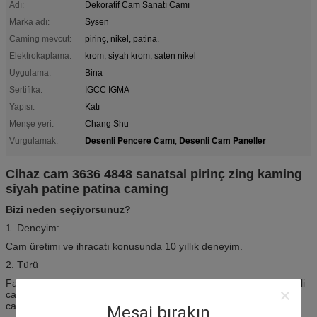
Adı:
Dekoratif Cam Sanatı Camı
Marka adı:
Sysen
Caming mevcut:
pirinç, nikel, patina.
Elektrokaplama:
krom, siyah krom, saten nikel
Uygulama:
Bina
Sertifika:
IGCC IGMA
Yapısı:
Katı
Menşe yeri:
Chang Shu
Desenli Pencere Camı
Desenli Cam Paneller
Vurgulamak:
,
Cihaz cam 3636 4848 sanatsal pirinç zing kaming
siyah patine patina caming
Bizi neden seçiyorsunuz?
1. Deneyim:
Cam üretimi ve ihracatı konusunda 10 yıllık deneyim.
2. Türü
Farklı taleplerinizi karşılamak için geniş bir cam yelpazesi: Temperli
cam, LCD Cam, Anti-glary cam, Reflektif cam, sanat camı, bina
camı.
Cam vitrin, cam dolap vb
Mesaj bırakın