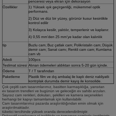
penceresi veya ekran için dekorasyon
Özellikler
1) Yüksek ışık geçirgenliği, mükemmel optik
performans.
2) Düz ve düz bir yüzey, görünür kusur kesinlikle
kontrol edilir
3) Kolayca kesilir, yalıtılır, temperlenir ve kaplanır.
4) 0,55 mm'den 25 mm'ye kadar olan kalınlık
tip
Buzlu cam;
Buz çatlak cam;
Polikristalin cam;
Düşük
demir cam;
Sanat camı;
Renkli cam cam;
Kumlama
cam vb
Adedi
100pcs
Teslimat süresi
Alınan ödemeleri aldıktan sonra 5-20 gün içinde.
Ödeme
T / T tarafından
Paketleme
Plastik film ve dış ambalaj ile kaplı deniz nakliyatlı
kontrplak durumda demir kayış ile konsolide.
Çok çeşitli cam tasarımlarımız, basitten karmaşıklığa, yansıtan
ev tasarım trendleri ve bugünün ve geleceğin ev sahibi arzuları.
Sayısız cam renkleri, dokuları, şekilleri ve kamera seçenekleri
herhangi bir kapıyı tamamlamak için kullanılabilir.
Cam tasarımlarımız pazarda araştırıldığından emin olmak için
araştırılmaktadır.
tüketici tercihinde yüksek oranda derecelendirilmiştir.
Dekoratif camlarımız el işçiliğiyle ve tamamen camlarla üretilmiştir