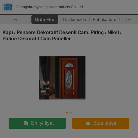
Changshu Sysen glass products Co. Ltd.
Ev
Ürün:% s
Hakkımızda
Fabrika turu
>>
Kapı / Pencere Dekoratif Desenli Cam, Pirinç / Nikel /
Patine Dekoratif Cam Paneller
En iyi fiyat
Bize ulaşın