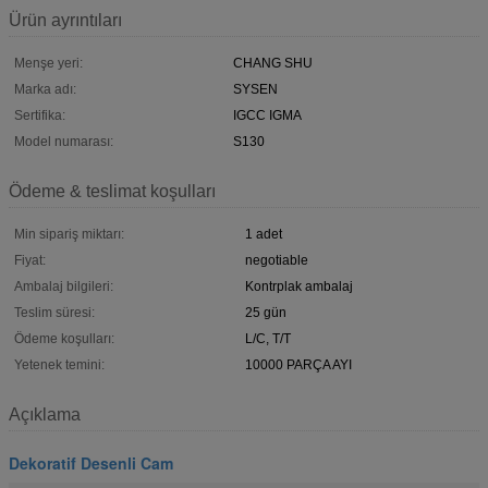
Ürün ayrıntıları
Menşe yeri:
CHANG SHU
Marka adı:
SYSEN
Sertifika:
IGCC IGMA
Model numarası:
S130
Ödeme & teslimat koşulları
Min sipariş miktarı:
1 adet
Fiyat:
negotiable
Ambalaj bilgileri:
Kontrplak ambalaj
Teslim süresi:
25 gün
Ödeme koşulları:
L/C, T/T
Yetenek temini:
10000 PARÇA AYI
Açıklama
Dekoratif Desenli Cam