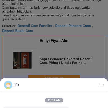
üstün kalite için.
Cam tasarımlarımız, farklı seviyelerde gizlilik ve ışık sağlar.
ev sahibi ihtiyaçları.
Tüm Low-E ve şeffaf cam paneller sağlamak için temperlenir
güvenlik eklendi.
Desenli Cam Paneller
Desenli Pencere Camı
Etiketler:
,
,
Desenli Buzlu Cam
En İyi Fiyatı Alın
Kapı / Pencere Dekoratif Desenli
Cam, Pirinç / Nikel / Patine
Dekoratif Cam Paneller
Devam et
info
Dekoratif Desenli Cam
Daha
11:01 AM