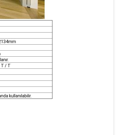
* 2134mm
a
anır.
 T / T
a kullanılabilir.