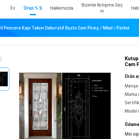
Bizimle Iletişime Geç
Ev
Ürün:% S
Hakkımızda
Hab
In
i Pencere Kapı Takım Dekoratif Buzlu Cam Pirinç / Nikel / Patine
Kutup
Cam Pi
Ürün ay
Menşe 
Marka a
Sertifi
Model 
Ödeme 
Min sip