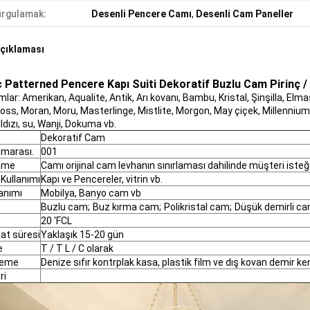
rgulamak:
Desenli Pencere Camı
,
Desenli Cam Paneller
çıklaması
c Patterned Pencere Kapı Suiti Dekoratif Buzlu Cam Pirinç /
lar: Amerikan, Aqualite, Antik, Arı kovanı, Bambu, Kristal, Şinşilla, Elm
ss, Moran, Moru, Masterlinge, Mistlite, Morgon, May çiçek, Millenniums,
ldızı, su, Wanji, Dokuma vb.
Dekoratif Cam
umarası.
001
ame
Camı orijinal cam levhanın sınırlaması dahilinde müşteri ist
 Kullanımı
Kapı ve Pencereler, vitrin vb.
lanımı
Mobilya, Banyo cam vb
Buzlu cam;
Buz kırma cam;
Polikristal cam;
Düşük demirli ca
20 'FCL
at süresi
Yaklaşık 15-20 gün
e
T / T L / C olarak
leme
Denize sıfır kontrplak kasa, plastik film ve dış kovan demir kem
ri