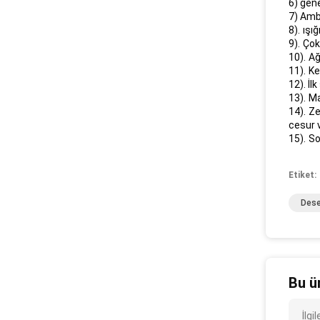
6) gene
7) Amba
8).
ışı
9).
Çok
10).
Ağ
11).
Ke
12). İl
13).
Ma
14).
Ze
cesur 
15).
So
Etiket:
Dese
Bu ü
İlg