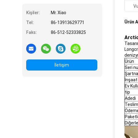
Vu
Kişiler:
Mr. Xiao
Ürün A
Tel:
86-13913629771
Faks:
86-512-52333825
Arcti
Tasarım
Longcro
denizyı
Ürün
İletişim
Seri n
Şartn
İnşaat
Ev Kul
tip
Adedi
Teslim
Ödem
Paket
Diğerle