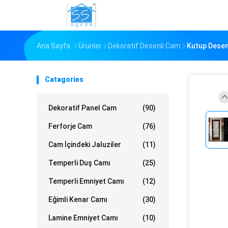
Ana Sayfa
Ürünler
Dekoratif Desenli Cam
Kutup Desenl
Catagories
Dekoratif Panel Cam
(90)
Ferforje Cam
(76)
Cam İçindeki Jaluziler
(11)
Temperli Duş Camı
(25)
Temperli Emniyet Camı
(12)
Eğimli Kenar Camı
(30)
Lamine Emniyet Camı
(10)