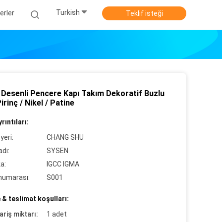
Turkish
erler
Teklif isteği
 Desenli Pencere Kapı Takım Dekoratif Buzlu
rinç / Nikel / Patine
rıntıları:
yeri:
CHANG SHU
dı:
SYSEN
ka:
IGCC IGMA
numarası:
S001
& teslimat koşulları:
ariş miktarı:
1 adet