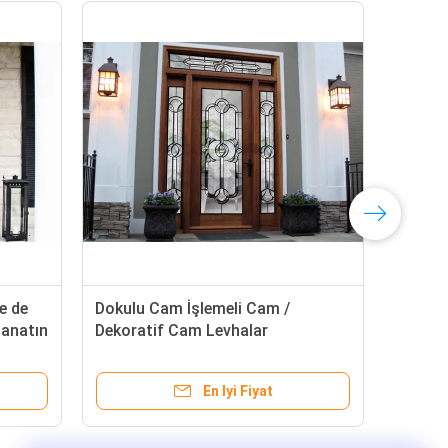
e de
Dokulu Cam İşlemeli Cam /
Dese
 sanatın
Dekoratif Cam Levhalar
say
ldir
tas
En Iyi Fiyat