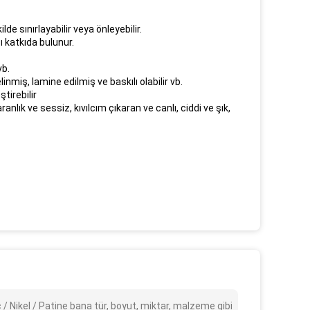
e sınırlayabilir veya önleyebilir.
 katkıda bulunur.
vb.
elinmiş, lamine edilmiş ve baskılı olabilir vb.
tirebilir
nlık ve sessiz, kıvılcım çıkaran ve canlı, ciddi ve şık,
/ Nikel / Patine bana tür, boyut, miktar, malzeme gibi