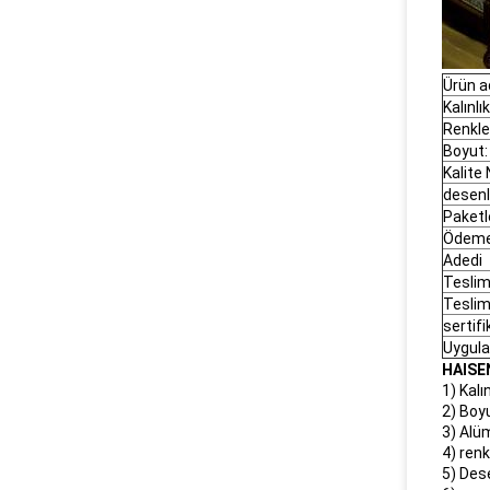
Ürün ad
Kalınlık
Renkle
Boyut:
Kalite
desenl
Paket
Ödeme
Adedi
Teslim
Teslim
sertif
Uygul
HAISEN
1) Kalı
2) Boy
3) Alü
4) renk
5) Des