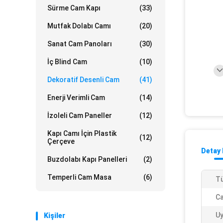
Sürme Cam Kapı
(33)
Mutfak Dolabı Camı
(20)
Sanat Cam Panoları
(30)
İç Blind Cam
(10)
Dekoratif Desenli Cam
(41)
Enerji Verimli Cam
(14)
İzoleli Cam Paneller
(12)
Kapı Camı İçin Plastik
(12)
Çerçeve
Detay 
Buzdolabı Kapı Panelleri
(2)
Temperli Cam Masa
(6)
Tü
Ca
U
Kişiler