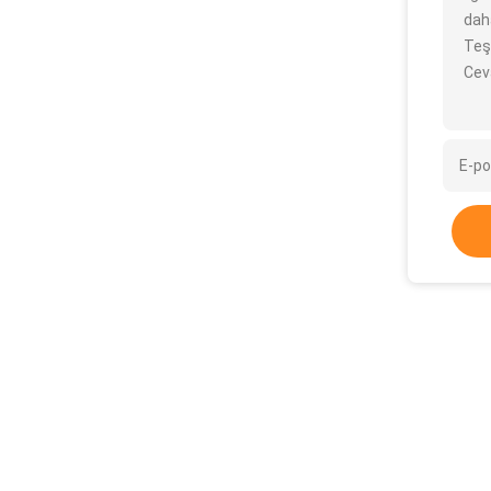
daha
Teş
Cev