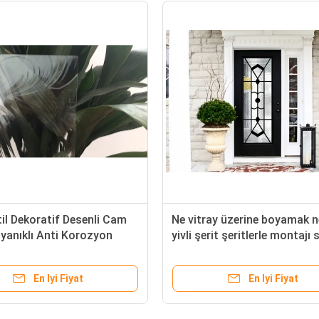
il Dekoratif Desenli Cam
Ne vitray üzerine boyamak n
yanıklı Anti Korozyon
yivli şerit şeritlerle montajı
vazgeçilmez bir özelliği deği
En Iyi Fiyat
En Iyi Fiyat