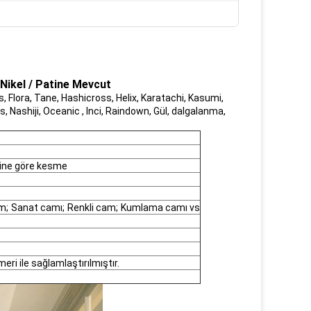
 Nikel / Patine Mevcut
as, Flora, Tane, Hashicross, Helix, Karatachi, Kasumi,
 Nashiji, Oceanic , Inci, Raindown, Gül, dalgalanma,
eğine göre kesme
m;
Sanat camı;
Renkli cam;
Kumlama camı vs
eri ile sağlamlaştırılmıştır.