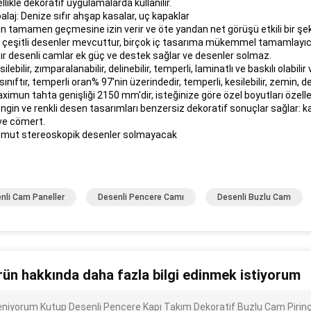
llikle dekoratif uygulamalarda kullanılır.
laj: Denize sıfır ahşap kasalar, uç kapaklar
ğın tamamen geçmesine izin verir ve öte yandan net görüşü etkili bir şekild
 çeşitli desenler mevcuttur, birçok iç tasarıma mükemmel tamamlayıcı
ır desenli camlar ek güç ve destek sağlar ve desenler solmaz.
silebilir, zımparalanabilir, delinebilir, temperli, laminatlı ve baskılı olabilir 
k sınıftır, temperli oran% 97'nin üzerindedir, temperli, kesilebilir, zemin, d
ximun tahta genişliği 2150 mm'dir, isteğinize göre özel boyutları özelleş
ngin ve renkli desen tasarımları benzersiz dekoratif sonuçlar sağlar: kara
ve cömert.
mut stereoskopik desenler solmayacak
nli Cam Paneller
Desenli Pencere Camı
Desenli Buzlu Cam
rün hakkında daha fazla bilgi edinmek istiyorum
ileniyorum Kutup Desenli Pencere Kapı Takım Dekoratif Buzlu Cam Pirinç 