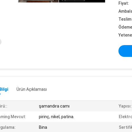
Fiyat:
Ambalaj
Teslim 
Ödeme 
Yetene
Bilgi
Ürün Açıklaması
rü::
şamandıra camı
Yapısı:
ming Mevcut:
pirinç, nikel, patina.
Elektr
ygulama:
Bina
Sertifi