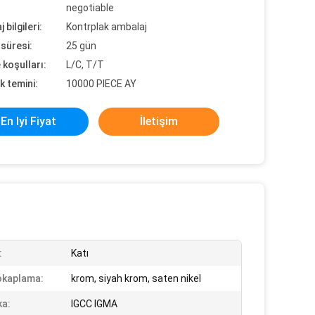
negotiable
 bilgileri:
Kontrplak ambalaj
süresi:
25 gün
koşulları:
L/C, T/T
k temini:
10000 PIECE AY
En Iyi Fiyat
İletişim
:
Katı
okaplama:
krom, siyah krom, saten nikel
ka:
IGCC IGMA