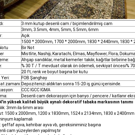
ı:
3 mm kutup desenli cam / biçimlendirilmiş cam
3mm, 3.5mm, 4mm, 5mm, 5.5mm, 6mm
r:
Açık
1500 * 2000mm, 1700 * 2000mm, 1830 * 2440mm, 1830 
 Notu
Bir Not
er
Mistlite, Nashiji, Karatachi, Elmas, Mayflower, Flora, Dokum
leme:
Ahşap sandıklar, metal kemerler takılır, kağıtlar birbirine bağl
:
% 30 T / T mevduat olarak ön ödemeli, sevkiyat öncesi% 70
20 ft, renk ve boyut başına bir kutu
 Yeri:
FOB Şanghay
at zamanı:
Depozitenizi aldıktan sonra 15-20 iş günü içerisinde.
ikasyon:
CCC IGCC IGMA
ama:
Desenli cam dekorasyon için banyo / pencere / katlanır ekrand
'in yüksek kaliteli büyük aynalı dekoratif tabaka markasının tanımı
nlık: 3mm ila 6mm arası
ut: 1500 x 2000mm, 1200 x 1830mm, 1524 x 2134mm, 1830 x 2400mm
minyum kaplamalı
: şeffaf ayva, kehribar ayva vb, gereksiniminiz başına
enli cam yüzeylerden yapılmıştır