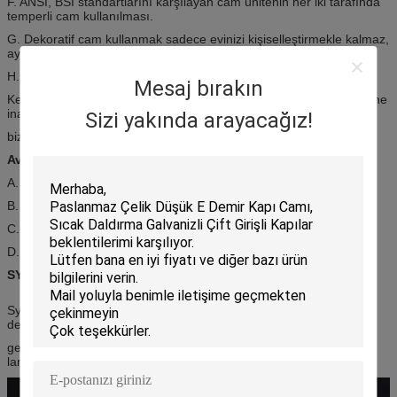
F. ANSI, BSI standartlarını karşılayan cam ünitenin her iki tarafında
temperli cam kullanılması.
G. Dekoratif cam kullanmak sadece evinizi kişiselleştirmekle kalmaz,
aynı zamanda evinizin frenleme çekiciliğine de katkıda bulunur.
H. Özel tasarım mevcut.
Mesaj bırakın
Kesinlikle sizi tatmin edecek mükemmel kalitede .first sınıfı servisine
inanıyoruz!
Sizi yakında arayacağız!
biz tüm müşterileri ile içtenlikle iş görüşmeleri sorumludur!
Avantajları:
A. Modern tarz, benzersiz
B. Isı direnci, uyarı direnci, sıcak tutulması
C. Oksijenasyon direnci, çarpma direnci
D. Yüksek ve düşük sıcaklıkta ayı
SYSEN CAM KAPI AÇIKLAMA
Sysen cam kapı sürgülü kapı açık cam, renkli cam, buzlu cam,
dekoratif cam vb yapılmış ...
genellikle cam kapı ve sürgülü kapı temperleme, boyama,
laminasyon, serigrafi, parlatma, sondaj vb tarafından yapılır ...