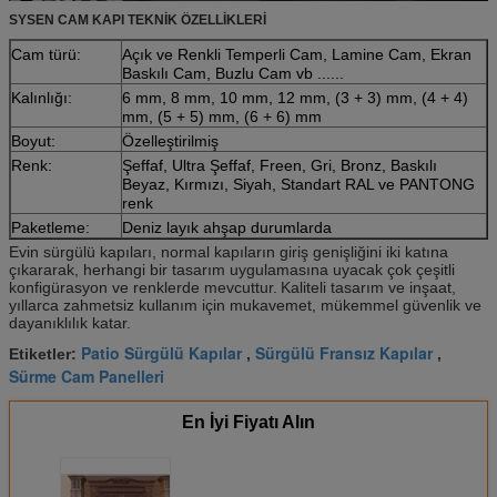
SYSEN CAM KAPI TEKNİK ÖZELLİKLERİ
Cam türü:
Açık ve Renkli Temperli Cam, Lamine Cam, Ekran
Baskılı Cam, Buzlu Cam vb ......
Kalınlığı:
6 mm, 8 mm, 10 mm, 12 mm, (3 + 3) mm, (4 + 4)
mm, (5 + 5) mm, (6 + 6) mm
Boyut:
Özelleştirilmiş
Renk:
Şeffaf, Ultra Şeffaf, Freen, Gri, Bronz, Baskılı
Beyaz, Kırmızı, Siyah, Standart RAL ve PANTONG
renk
Paketleme:
Deniz layık ahşap durumlarda
Evin sürgülü kapıları, normal kapıların giriş genişliğini iki katına
çıkararak, herhangi bir tasarım uygulamasına uyacak çok çeşitli
konfigürasyon ve renklerde mevcuttur.
Kaliteli tasarım ve inşaat,
yıllarca zahmetsiz kullanım için mukavemet, mükemmel güvenlik ve
dayanıklılık katar.
Patio Sürgülü Kapılar
Sürgülü Fransız Kapılar
Etiketler:
,
,
Sürme Cam Panelleri
En İyi Fiyatı Alın