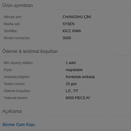
Ürün ayrıntıları
Menşe yeri:
CHANGSHU ÇİNİ
Marka adı:
SYSEN
Sertifika:
IGCC IGMA
Model numarası:
S006
Ödeme & teslimat koşulları
Min sipariş miktarı:
1 adet
Fiyat:
negotiable
Ambalaj bilgileri:
Kontrplak ambalaj
Teslim süresi:
25 gün
Ödeme koşulları:
L/C, T/T
Yetenek temini:
8000 PIECE AY
Açıklama
Sürme Cam Kapı