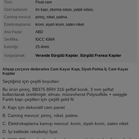
Türü:
Float cam
Özel kullanım:
ön kapı, oturma odası, yatak odası,
Caming mevcut:
pirinç, nikel, patina.
Elektrokaplama:
krom, siyah krom, saten nikel
Ana Pazar:
ABD
Sertifika:
IGCC IGMA
Kalınlığı:
25.4mm
Veranda Sürgülü Kapılar
Sürgülü Fransız Kapılar
Vurgulamak:
,
Ahşap çerçeve dedorative Cam Kayar Kapı, Siyah Patina İç Cam Kayar
Kapılar
Seçtiğiniz için çeşitli boyutları
Bu ürün pirinç, BB375 BRH 316 şeffaf konik, 3 mm şeffaf
kullanılarak üretilmiştir.
elmas.
mücevherat Polysulfide + swiggle
Farklı kapı çeşitleri için çeşitli şekil fit
A. Kapı için dekoratif cam panel.
B. Caming mevcut: pirinç, nikel, patine.
C. Elektrokaplama kamışı mevcut: krom, siyah krom, saten nikel
D. İyi kalitede rekabetçi fiyat.