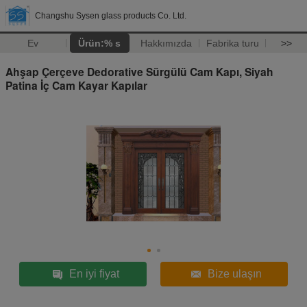
Changshu Sysen glass products Co. Ltd.
Ev
Ürün:% s
Hakkımızda
Fabrika turu
>>
Ahşap Çerçeve Dedorative Sürgülü Cam Kapı, Siyah
Patina İç Cam Kayar Kapılar
En iyi fiyat
Bize ulaşın