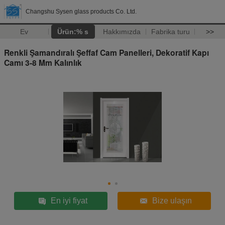
Changshu Sysen glass products Co. Ltd.
Ev
Ürün:% s
Hakkımızda
Fabrika turu
>>
Renkli Şamandıralı Şeffaf Cam Panelleri, Dekoratif Kapı
Camı 3-8 Mm Kalınlık
En iyi fiyat
Bize ulaşın