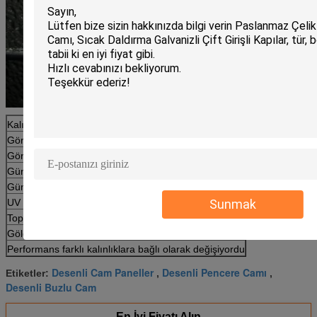
Kalınlık:
3.2mm
Görünür Işık Geçirgenliği:
91.60%
Görünür Işık Yansıtırlığı:
% 7.30
Güneş İletimi:
% 92
Güneş yansıması:
7.40%
Sunmak
UV Geçirgenliği:
86,80%
Toplam Güneş Isı Kazanç Katsayısı:
92.20%
Gölgelendirme Katsayısı:
% 1.04
Performans farklı kalınlıklara bağlı olarak değişiyordu
Desenli Cam Paneller
Desenli Pencere Camı
Etiketler:
,
,
Desenli Buzlu Cam
En İyi Fiyatı Alın