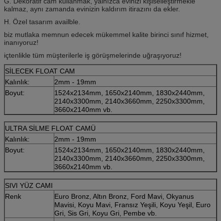
G. Dekoratif cam kullanmak, yalnızca evinizi kişiselleştirmekle
kalmaz, aynı zamanda evinizin kaldırım itirazını da ekler.
H. Özel tasarım availble.
biz mutlaka memnun edecek mükemmel kalite birinci sınıf hizmet,
inanıyoruz!
içtenlikle tüm müşterilerle iş görüşmelerinde uğraşıyoruz!
SİLECEK FLOAT CAM
Kalınlık:
2mm - 19mm
Boyut:
1524x2134mm, 1650x2140mm, 1830x2440mm,
2140x3300mm, 2140x3660mm, 2250x3300mm,
3660x2140mm vb.
ULTRA SİLME FLOAT CAMÜ
Kalınlık:
2mm - 19mm
Boyut:
1524x2134mm, 1650x2140mm, 1830x2440mm,
2140x3300mm, 2140x3660mm, 2250x3300mm,
3660x2140mm vb.
SIVI YÜZ CAMI
Renk
Euro Bronz, Altın Bronz, Ford Mavi, Okyanus
Mavisi, Koyu Mavi, Fransız Yeşili, Koyu Yeşil, Euro
Gri, Sis Gri, Koyu Gri, Pembe vb.