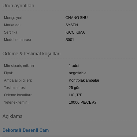
Ürün ayrıntıları
Menşe yeri:
CHANG SHU
Marka adı:
SYSEN
Sertifika:
IGCC IGMA
Model numarası:
S001
Ödeme & teslimat koşulları
Min sipariş miktarı:
1 adet
Fiyat:
negotiable
Ambalaj bilgileri:
Kontrplak ambalaj
Teslim süresi:
25 gün
Ödeme koşulları:
L/C, T/T
Yetenek temini:
10000 PIECE AY
Açıklama
Dekoratif Desenli Cam