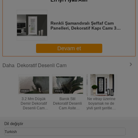
Renkli Şamandıralı Şeffaf Cam
Panelleri, Dekoratif Kapı Camı 3-8
Mm Kalınlık
Devam et
Dekoratif Desenli Cam
Daha
3.2 Mm Düşük
Barok Stil
Ne vitray üzerine
Dokulu
Demir Dekoratif
Dekoratif Desenli
boyamak ne de
İşlemeli
Desenli Cam
Cam Asite
yivli şerit şeritlerle
Dekorati
Köşe Kenarları
Dayanıklı Anti
montajı sanatın
Levha
Kör Köşe Yazıları
Korozyon
vazgeçilmez bir
özelliği değildir
Dil değiştir
Turkish