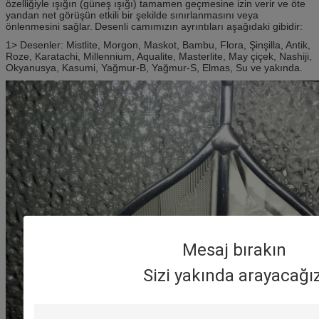
özelliğiyle ışığın (güneş ışığı) tamamen geçmesine izin verir ve öte
yandan net görüşün etkili bir şekilde sınırlanmasını veya
önlenmesini sağlar.
Desenli camımızın ayrıntıları aşağıdaki gibidir:
1> Desenler: Mistlite, Morgon, Maskot, Bambu, Flora, Şinşilla, Antik,
Roze, Karatachi, Millennium, Aqualite, Masterlite, May çiçek, Nashiji,
Okyanusya, Kasumi, Yağmur-B, Yağmur-S, Elmas, Su ve yakında.
Mesaj bırakın
Sizi yakında arayacağız