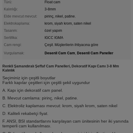
Türü:
Float cam
Kalınlığı:
3-8mm
Elde mevcut mevcut:
pirinç, nikel, patine.
Elektrokaplama:
krom, siyah krom, saten nikel
Tasarım:
özel yapım
Sertifika:
IGCC IGMA
Cam rengi:
Çeşit. Müşterilerin ihtiyacına göre
Desenli Cam Cam
Desenli Cam Paneller
Vurgulamak:
,
Renkli Şamandıralı Şeffaf Cam Panelleri, Dekoratif Kapı Camı 3-8 Mm
Kalınlık
Seçiminiz için çeşitli boyutlar
Farklı kapılar çeşitleri için çeşitli şekil uygundur
A. Kapı için dekoratif cam panel.
B. Mevcut camlama: pirinç, nikel, patine.
C. Elektroliz kaplaması mevcut: krom, siyah krom, saten nikel
D. Kaliteli rekabetçi fiyat.
F. ANSI, BSI standartlarını karşılayan cam ünitesinin her iki yanında
temperli cam kullanılması.