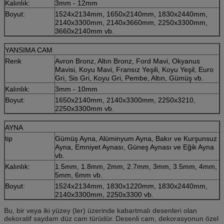
Kalınlık:
3mm - 12mm
Boyut:
1524x2134mm, 1650x2140mm, 1830x2440mm,
2140x3300mm, 2140x3660mm, 2250x3300mm,
3660x2140mm vb.
YANSIMA CAM
Renk
Avron Bronz, Altın Bronz, Ford Mavi, Okyanus
Mavisi, Koyu Mavi, Fransız Yeşili, Koyu Yeşil, Euro
Gri, Sis Gri, Koyu Gri, Pembe, Altın, Gümüş vb.
Kalınlık:
3mm - 10mm
Boyut:
1650x2140mm, 2140x3300mm, 2250x3210,
2250x3300mm vb.
AYNA
tip
Gümüş Ayna, Alüminyum Ayna, Bakır ve Kurşunsuz
Ayna, Emniyet Aynası, Güneş Aynası ve Eğik Ayna
vb.
Kalınlık:
1.5mm, 1.8mm, 2mm, 2.7mm, 3mm, 3.5mm, 4mm,
5mm, 6mm vb.
Boyut:
1524x2134mm, 1830x1220mm, 1830x2440mm,
2140x3300mm, 2250x3300 vb.
Bu, bir veya iki yüzey (ler) üzerinde kabartmalı desenleri olan
dekoratif saydam düz cam türüdür.
Desenli cam, dekorasyonun özel