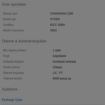
Ürün ayrıntıları
Menşe yeri:
CHANGSHU ÇİNİ
Marka adı:
SYSEN
Sertifika:
IGCC IGMA
Model numarası:
S501
Ödeme & teslimat koşulları
Min sipariş miktarı:
1 adet
Fiyat:
negotiable
Ambalaj bilgileri:
Kontrplak ambalaj
Teslim süresi:
25days
Ödeme koşulları:
L/C, T/T
Yetenek temini:
8000 parça ay
Açıklama
Ferforje Cam