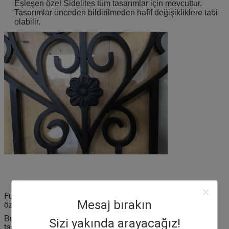
Eşleşen özel Sidelites tüm tasarımlar için mevcuttur.
Tasarımlar önceden bildirilmeden hafif değişikliklere tabi
olabilir.
Fusion Wrought Iron koleksiyonumuz, dövme demirinin
Mesaj bırakın
özgünlüğünü ve ihtişamını kutluyor.
Bu özellik, cam takımın her iki tarafında da dövme demir
Sizi yakında arayacağız!
tasarımının parıltısını sergiler.