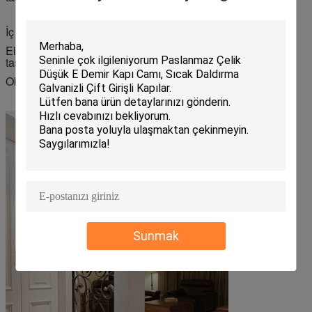
İç cam seçenekleri
El sanatçısı dövme demir koleksiyonu, tüm dövme demir
tasarımlarında çeşitli cam destek seçenekleri sunar.
Okyanus, granit, barok ve listral.
Sunmak