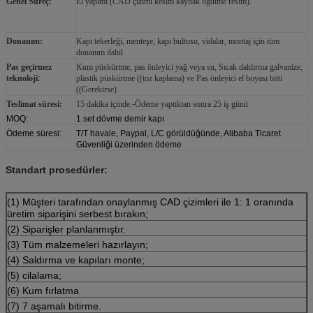
Genel Süreç
:
El yapımı (CAD çizimi kesim kaynak öğütme resim).
Donanım
:
Kapı tekerleği, menteşe, kapı bultusu, vidalar, montaj için tüm
donanım dahil
Pas geçirmez
Kum püskürtme, pas önleyici yağ veya su, Sıcak daldırma galvanize,
teknoloji
:
plastik püskürtme ((toz kaplama) ve Pas önleyici el boyası bitti
((Gerekirse)
Teslimat süresi:
15 dakika içinde.
-
Ödeme yaptıktan sonra 25 iş günü
MOQ:
1 set dövme demir kapı
Ödeme süresi:
T/T havale, Paypal, L/C görüldüğünde, Alibaba Ticaret
Güvenliği üzerinden ödeme
Standart prosedürler:
(1) Müşteri tarafından onaylanmış CAD çizimleri ile 1: 1 oranında
üretim siparişini serbest bırakın;
(2) Siparişler planlanmıştır.
(3) Tüm malzemeleri hazırlayın;
(4) Saldırma ve kapıları monte;
(5) cilalama;
(6) Kum fırlatma
(7) 7 aşamalı bitirme.