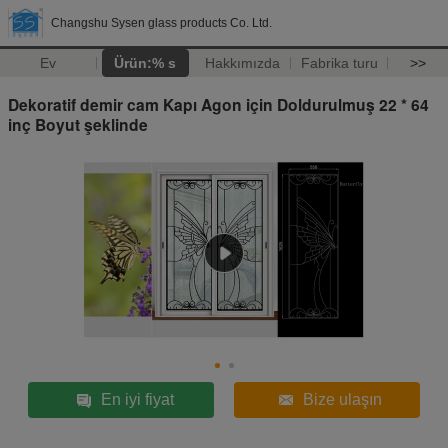
Changshu Sysen glass products Co. Ltd.
Ev
Ürün:% s
Hakkımızda
Fabrika turu
>>
Dekoratif demir cam Kapı Agon için Doldurulmuş 22 * 64
inç Boyut şeklinde
En iyi fiyat
Bize ulaşın