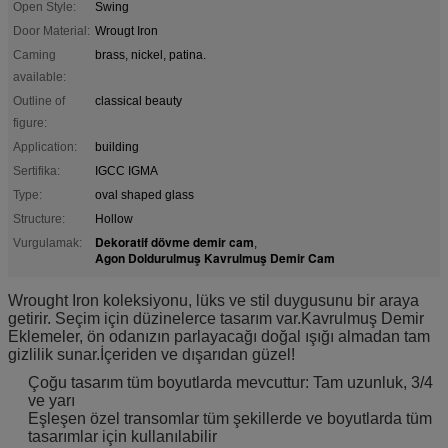
Open Style:
Swing
Door Material:
Wrougt Iron
Caming
brass, nickel, patina.
available:
Outline of
classical beauty
figure:
Application:
building
Sertifika:
IGCC IGMA
Type:
oval shaped glass
Structure:
Hollow
Dekoratif dövme demir cam
Vurgulamak:
,
Agon Doldurulmuş Kavrulmuş Demir Cam
Wrought Iron koleksiyonu, lüks ve stil duygusunu bir araya
getirir. Seçim için düzinelerce tasarım var.Kavrulmuş Demir
Eklemeler, ön odanızın parlayacağı doğal ışığı almadan tam
gizlilik sunar.İçeriden ve dışarıdan güzel!
Çoğu tasarım tüm boyutlarda mevcuttur: Tam uzunluk, 3/4
ve yarı
Eşleşen özel transomlar tüm şekillerde ve boyutlarda tüm
tasarımlar için kullanılabilir