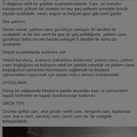
U değerini etkili bir şekilde azaltabilmektedir. Cam, ısı transfer
katsayısını yüksek bir oranda bir kez şarj edilmek suretiyle büyük
ölçüde azaltabilir. neon, argon ve helyum gazı gibi inert gazlar.
Ses yalıtımı
Genel olarak, yalıtım camı gürültüyü yaklaşık 30 desibel ile
azaltabilir ve bir kez inert bir gaz ile şarj edildiğinde, yalıtım camı
gürültüyü daha önceki bazda yaklaşık 5 desibel ile daha da
azaltabilir.
Düşük sıcaklıklarda sulanma yok
Yeterli kurutucu, aralayıcı çubuklara doldurulur, yalıtım camı, yalıtım
camı boşluğunu su buharını etkili bir şekilde emebilir ve yalıtım camı
boşluğunun tamamen kurumasını sağlamak ve böylece
çiğnemekten kaçınmak için dıştan nüfuz etmesi muhtemeldir.
UYGULAMA
Geniş bir yelpazede binaların perde duvarları kapı ve pencereleri,
kapalı bölmeler ve kapalı dondurucular kullanılır.
ÜRÜN TİPİ:
Ürünler şeffaf cam, ana gövde renkli cam, temperli cam, kaplamalı
cam, low-e cam, sandviç cam, camlı cam vb. Ile rastgele
birleştirilebilir.