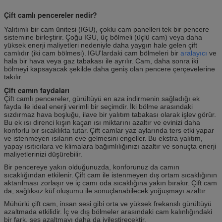
Çift camlı pencereler nedir?
Yalıtımlı bir cam ünitesi (IGU), çoklu cam panelleri tek bir pencere
sistemine birleştirir.
Çoğu IGU, üç bölmeli (üçlü cam) veya daha
yüksek enerji maliyetleri nedeniyle daha yaygın hale gelen çift
camlıdır (iki cam bölmesi).
IGU'lardaki cam bölmeleri bir
aralayıcı
ve
hala bir hava veya gaz tabakası ile ayrılır.
Cam, daha sonra iki
bölmeyi kapsayacak şekilde daha geniş olan pencere çerçevelerine
takılır.
Çift camın faydaları
Çift camlı pencereler, gürültüyü en aza indirmenin sağladığı ek
fayda ile ideal enerji verimli bir seçimdir.
İki bölme arasındaki
sızdırmaz hava boşluğu, ilave bir yalıtım tabakası olarak işlev görür.
Bu ek ısı direnci kışın kaçan ısı miktarını azaltır ve evinizi daha
konforlu bir sıcaklıkta tutar.
Çift camlar yaz aylarında ters etki yapar
ve istenmeyen ısıların eve gelmesini engeller.
Bu ekstra yalıtım,
yapay ısıtıcılara ve klimalara bağımlılığınızı azaltır ve sonuçta enerji
maliyetlerinizi düşürebilir.
Bir pencereye yakın olduğunuzda, konforunuz da camın
sıcaklığından etkilenir.
Çift cam ile istenmeyen dış ortam sıcaklığının
aktarılması zorlaşır ve iç camı oda sıcaklığına yakın bırakır.
Çift cam
da, sağlıksız küf oluşumu ile sonuçlanabilecek yoğuşmayı azaltır.
Mühürlü çift cam, insan sesi gibi orta ve yüksek frekanslı gürültüyü
azaltmada etkilidir.
İç ve dış bölmeler arasındaki cam kalınlığındaki
bir fark, ses azaltmayı daha da iyileştirecektir.