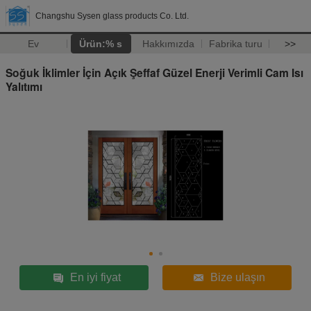
Changshu Sysen glass products Co. Ltd.
Ev
Ürün:% s
Hakkımızda
Fabrika turu
>>
Soğuk İklimler İçin Açık Şeffaf Güzel Enerji Verimli Cam Isı
Yalıtımı
En iyi fiyat
Bize ulaşın