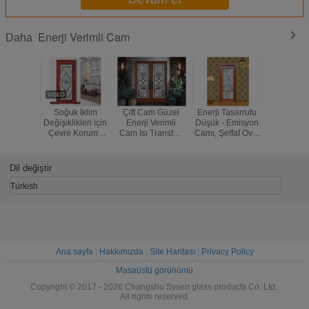
Enerji Verimli Cam
Daha
Soğuk İklim
Çift Cam Güzel
Enerji Tasarrufu
Vakum İz
Değişiklikleri için
Enerji Verimli
Düşük - Emisyon
Enerji V
Çevre Koruma
Cam Isı Transferi
Camı, Şeffaf Oval
Cam Pence
Şeffaf İzoleli
Tek Cam İç Isı
İzoleli Cam
20-28 K
Enerji Verimli
Paneller
Ağırl
Cam
Dil değiştir
Turkish
Ana sayfa
|
Hakkımızda
|
Site Haritası
|
Privacy Policy
Masaüstü görünümü
Copyright © 2017 - 2026 Changshu Sysen glass products Co. Ltd..
All rights reserved.