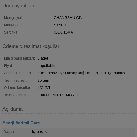
Ürün ayrıntıları
Menşe yeri:
CHANGSHU ÇİN
Marka adı:
SYSEN
Sertifika:
IGCC IGMA
Ödeme & teslimat koşulları
Min sipariş miktarı:
1 adet
Fiyat:
negotiable
Ambalaj bilgileri:
güçlü deniz kıyısı ahşap kağıt araları ile oluşturulmuş
Teslim süresi:
25 gün
Ödeme koşulları:
L/C, T/T
Yetenek temini:
100000 PIECEC MONTH
Açıklama
Enerji Verimli Cam
Yapısı:
Içi boş, katı