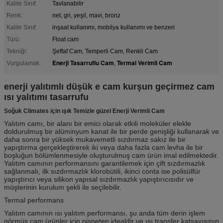
Kalite Sınıf:
Tavlanabilir
Renk:
net, gri, yeşil, mavi, bronz
Kalite Sınıf:
inşaat kullanımı, mobilya kullanımı ve benzeri
Türü:
Float cam
Tekniği:
Şeffaf Cam, Temperli Cam, Renkli Cam
Enerji Tasarruflu Cam
Termal Verimli Cam
Vurgulamak:
,
enerji yalıtımlı düşük e cam kurşun geçirmez cam
ısı yalıtımı tasarrufu
Soğuk Climates için ışık Temizle güzel Enerji Verimli Cam
Yalıtım camı, bir alanı bir emici olarak etkili moleküler elekle
doldurulmuş bir alüminyum kanat ile bir perde genişliği kullanarak ve
daha sonra bir yüksek mukavemetli sızdırmaz sakız ile bir
yapıştırma gerçekleştirerek iki veya daha fazla cam levha ile bir
boşluğun bölümlenmesiyle oluşturulmuş cam ürün imal edilmektedir.
Yalıtım camının performansını garantilemek için çift sızdırmazlık
sağlanmalı, ilk sızdırmazlık klorobütili, ikinci conta ise polisülfür
yapıştırıcı veya silikon yapısal sızdırmazlık yapıştırıcısıdır ve
müşterinin kurulum şekli ile seçilebilir.
Termal performans
Yalıtım camının ısı yalıtım performansı, şu anda tüm derin işlem
görmüş cam ürünler için nispeten idealdir ve ısı transfer katsayısının