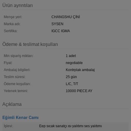
Ürün ayrıntıları
Menşe yeri:
CHANGSHU ÇİNİ
Marka adı:
SYSEN
Sertifika:
IGCC IGMA
Ödeme & teslimat koşulları
Min sipariş miktarı:
1 adet
Fiyat:
negotiable
Ambalaj bilgileri:
Kontrplak ambalaj
Teslim süresi:
25 gün
Ödeme koşulları:
L/C, T/T
Yetenek temini:
10000 PIECE AY
Açıklama
Eğimli Kenar Camı
İşlevi:
Eep sıcak sanatçı ısı yalıtımı ses yalıtımı