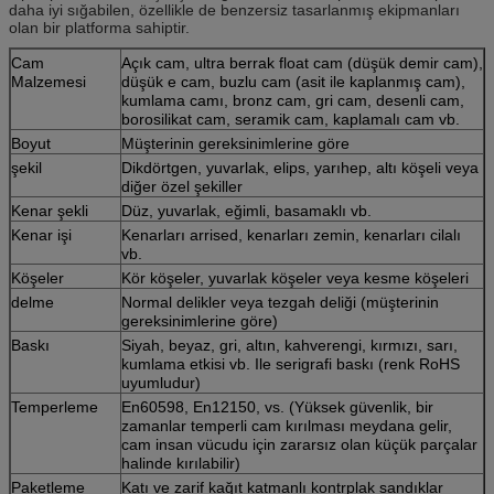
daha iyi sığabilen, özellikle de benzersiz tasarlanmış ekipmanları
olan bir platforma sahiptir.
Cam
Açık cam, ultra berrak float cam (düşük demir cam),
Malzemesi
düşük e cam, buzlu cam (asit ile kaplanmış cam),
kumlama camı, bronz cam, gri cam, desenli cam,
borosilikat cam, seramik cam, kaplamalı cam vb.
Boyut
Müşterinin gereksinimlerine göre
şekil
Dikdörtgen, yuvarlak, elips, yarıhep, altı köşeli veya
diğer özel şekiller
Kenar şekli
Düz, yuvarlak, eğimli, basamaklı vb.
Kenar işi
Kenarları arrised, kenarları zemin, kenarları cilalı
vb.
Köşeler
Kör köşeler, yuvarlak köşeler veya kesme köşeleri
delme
Normal delikler veya tezgah deliği (müşterinin
gereksinimlerine göre)
Baskı
Siyah, beyaz, gri, altın, kahverengi, kırmızı, sarı,
kumlama etkisi vb. Ile serigrafi baskı (renk RoHS
uyumludur)
Temperleme
En60598, En12150, vs. (Yüksek güvenlik, bir
zamanlar temperli cam kırılması meydana gelir,
cam insan vücudu için zararsız olan küçük parçalar
halinde kırılabilir)
Paketleme
Katı ve zarif kağıt katmanlı kontrplak sandıklar