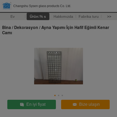
Changshu Sysen glass products Co. Ltd.
Ev
Ürün:% s
Hakkımızda
Fabrika turu
>>
Bina / Dekorasyon / Ayna Yapımı İçin Hafif Eğimli Kenar
Camı
En iyi fiyat
Bize ulaşın