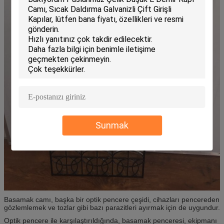
Sunmak
Basamak camı, başka bir optik pencere çeşidi, cihazları pencereden
gözlemlemek ve tozlar gibi bazı parazitleri ayırmak için de uygundur.
Optik pencere ile karşılaştırıldığında, basamak penceresi, ekipmanı