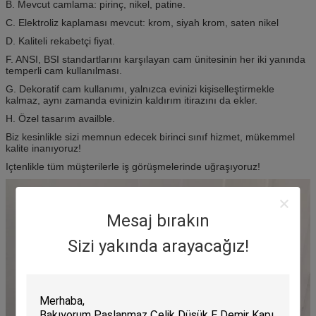
B. Mevcut camlama: pirinç, nikel, patine.
C. Elektroliz kaplaması mevcut: krom, siyah krom, saten nikel
D. Kaliteli rekabetçi fiyat.
F. ANSI, BSI standartlarını karşılayan cam ünitesinin her iki yanında
temperli cam kullanılması.
G. Dekoratif cam kullanımı, yalnızca evinizi kişiselleştirmekle
kalmaz, aynı zamanda evinizin kaldırım itirazını da ekler.
H. Özel tasarım availble.
Biz kesinlikle sizi memnun edecek birinci sınıf hizmet, mükemmel
kalite inanıyoruz!
Içtenlikle tüm müşterilerle iş görüşmelerinde uğraşıyoruz!
Mesaj bırakın
Sizi yakında arayacağız!