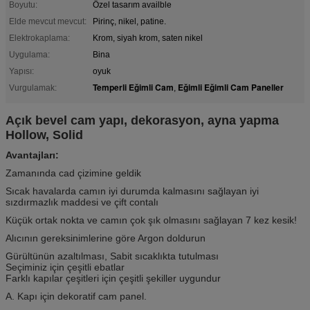
Boyutu:
Özel tasarım availble
Elde mevcut mevcut:
Pirinç, nikel, patine.
Elektrokaplama:
Krom, siyah krom, saten nikel
Uygulama:
Bina
Yapısı:
oyuk
Temperli Eğimli Cam
Eğimli Eğimli Cam Paneller
Vurgulamak:
,
Açık bevel cam yapı, dekorasyon, ayna yapma
Hollow, Solid
Avantajları:
Zamanında cad çizimine geldik
Sıcak havalarda camın iyi durumda kalmasını sağlayan iyi
sızdırmazlık maddesi ve çift contalı
Küçük ortak nokta ve camın çok şık olmasını sağlayan 7 kez kesik!
Alıcının gereksinimlerine göre Argon doldurun
Gürültünün azaltılması, Sabit sıcaklıkta tutulması
Seçiminiz için çeşitli ebatlar
Farklı kapılar çeşitleri için çeşitli şekiller uygundur
A. Kapı için dekoratif cam panel.