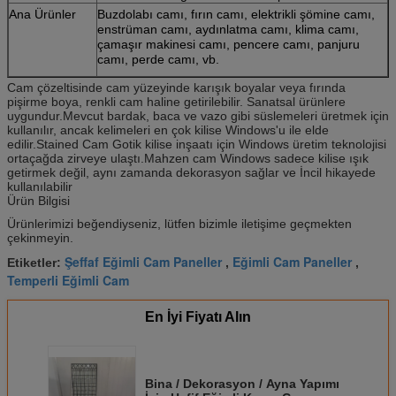
Ana Ürünler
Buzdolabı camı, fırın camı, elektrikli şömine camı,
enstrüman camı, aydınlatma camı, klima camı,
çamaşır makinesi camı, pencere camı, panjuru
camı, perde camı, vb.
Cam çözeltisinde cam yüzeyinde karışık boyalar veya fırında
pişirme boya, renkli cam haline getirilebilir. Sanatsal ürünlere
uygundur.Mevcut bardak, baca ve vazo gibi süslemeleri üretmek için
kullanılır, ancak kelimeleri en çok kilise Windows'u ile elde
edilir.Stained Cam Gotik kilise inşaatı için Windows üretim teknolojisi
ortaçağda zirveye ulaştı.Mahzen cam Windows sadece kilise ışık
getirmek değil, aynı zamanda dekorasyon sağlar ve İncil hikayede
kullanılabilir
Ürün Bilgisi
Ürünlerimizi beğendiyseniz, lütfen bizimle iletişime geçmekten
çekinmeyin.
Şeffaf Eğimli Cam Paneller
Eğimli Cam Paneller
Etiketler:
,
,
Temperli Eğimli Cam
En İyi Fiyatı Alın
Bina / Dekorasyon / Ayna Yapımı