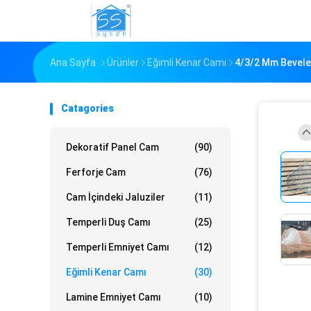
Ana Sayfa
Ürünler
Eğimli Kenar Camı
4/3/2 Mm Beveled
Catagories
Dekoratif Panel Cam
(90)
Ferforje Cam
(76)
Cam İçindeki Jaluziler
(11)
Temperli Duş Camı
(25)
Temperli Emniyet Camı
(12)
Eğimli Kenar Camı
(30)
Lamine Emniyet Camı
(10)