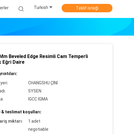
Turkish
erler
Teklif isteği
 Mm Beveled Edge Resimli Cam Temperli
 Eğri Daire
rıntıları:
yeri:
CHANGSHU ÇİNİ
dı:
SYSEN
ka:
IGCC IGMA
& teslimat koşulları:
ariş miktarı:
1 adet
negotiable