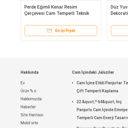
Perde Eğimli Kenar Resim
Düz Yuva
Çerçevesi Cam Temperli Teknik
Dekorati
Eğri Düz Sertleştirilmiş Cam
Duşlara,
En Iyi Fiyat
Hakkında
Cam İçindeki Jaluziler
Ev
Cam İçine Etkili Panjurlar Te
Ürün:% s
Çift Temperli Kaplama
Hakkımızda
22 &quot;* 64&quot; İnç
Haberler
Panjurlu Cam İçinde Emniyet
Site Haritası
Temperli Cam Enerji Tasarr
Mobil site