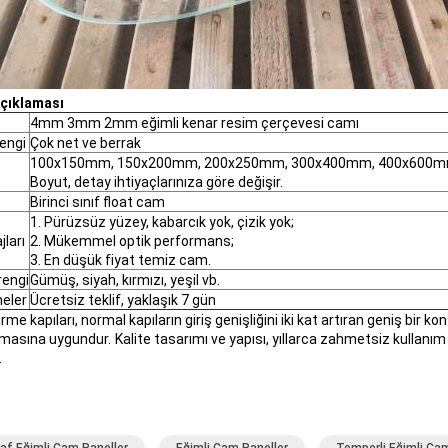
çıklaması
4mm 3mm 2mm eğimli kenar resim çerçevesi camı
engi
Çok net ve berrak
100x150mm, 150x200mm, 200x250mm, 300x400mm, 400x600mm
Boyut, detay ihtiyaçlarınıza göre değişir.
Birinci sınıf float cam
1. Pürüzsüz yüzey, kabarcık yok, çizik yok;
jları
2. Mükemmel optik performans;
3. En düşük fiyat temiz cam.
rengi
Gümüş, siyah, kırmızı, yeşil vb.
eler
Ücretsiz teklif, yaklaşık 7 gün
rme kapıları, normal kapıların giriş genişliğini iki kat artıran geniş bir 
masına uygundur.
Kalite tasarımı ve yapısı, yıllarca zahmetsiz kullanı
.