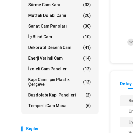
Sürme Cam Kapı
(33)
Mutfak Dolabı Camı
(20)
Sanat Cam Panoları
(30)
İç Blind Cam
(10)
Dekoratif Desenli Cam
(41)
Enerji Verimli Cam
(14)
İzoleli Cam Paneller
(12)
Kapı Camı İçin Plastik
(12)
Detay 
Çerçeve
Buzdolabı Kapı Panelleri
(2)
Bi
Temperli Cam Masa
(6)
Ür
U
Kişiler
Vu