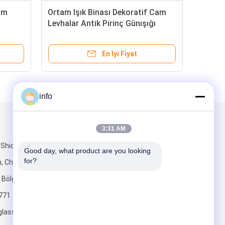
am
Ortam Işık Binası Dekoratif Cam
Öze
Levhalar Antik Pirinç Günışığı
Pan
Lev
En Iyi Fiyat
info
Mail Gönder
3:31 AM
 Shiqiao Köyü,
Good day, what product are you looking 
for?
ı, Changshu
 Bölgesi, Çin
771
glass.com
Gönder