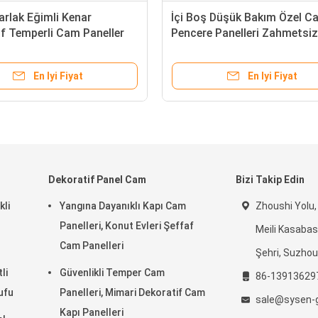
rlak Eğimli Kenar
İçi Boş Düşük Bakım Özel C
f Temperli Cam Paneller
Pencere Panelleri Zahmetsiz
 Masa Üstlerine
Çalışma
En Iyi Fiyat
En Iyi Fiyat
Dekoratif Panel Cam
Bizi Takip Edin
kli
Yangına Dayanıklı Kapı Cam
Zhoushi Yolu,
Panelleri, Konut Evleri Şeffaf
Meili Kasabas
Cam Panelleri
Şehri, Suzhou
li
Güvenlikli Temper Cam
86-13913629
ufu
Panelleri, Mimari Dekoratif Cam
sale@sysen-
Kapı Panelleri