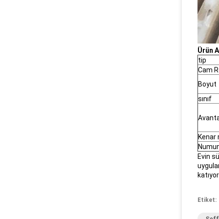
Ürün A
tip
Cam R
Boyut
sınıf
Avanta
Kenar 
Numun
Evin sü
uygula
katıyor
Etiket: