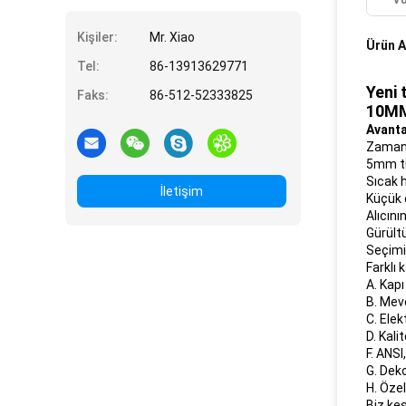
Kişiler:
Mr. Xiao
Ürün A
Tel:
86-13913629771
Yeni
Faks:
86-512-52333825
10MM
Avanta
Zamanı
5mm tu
Sıcak 
İletişim
Küçük 
Alıcın
Gürült
Seçimin
Farklı 
A. Kapı
B. Mevc
C. Ele
D. Kali
F. ANSI
G. Deko
H. Özel
Biz ke