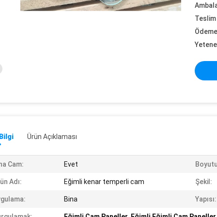
Ambalaj
Teslim 
Ödeme 
Yetene
Bilgi
Ürün Açıklaması
na Cam:
Evet
Boyutu
ün Adı:
Eğimli kenar temperli cam
Şekil:
ygulama:
Bina
Yapısı:
rgulamak:
Eğimli Cam Paneller
,
Eğimli Eğimli Cam Paneller