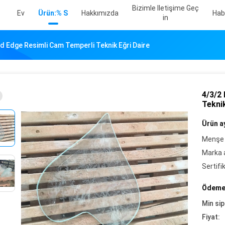
Bizimle Iletişime Geç
Ev
Ürün:% S
Hakkımızda
Hab
In
 Edge Resimli Cam Temperli Teknik Eğri Daire
4/3/2
Teknik
Ürün ay
Menşe 
Marka a
Sertifi
Ödeme 
Min sip
Fiyat: