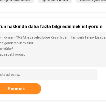
af Eğimli Cam Paneller
Eğimli Cam Paneller
Temperli Eğimli Ca
rün hakkında daha fazla bilgi edinmek istiyorum
ileniyorum 4/3/2 Mm Beveled Edge Resimli Cam Temperli Teknik Eğri Dair
ntı gönderebilir misiniz
ekkürler!
abını bekliyorum.
Sunmak