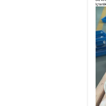
Içtenl