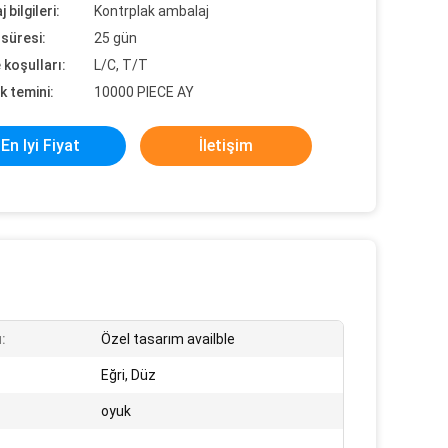
 bilgileri:
Kontrplak ambalaj
süresi:
25 gün
koşulları:
L/C, T/T
k temini:
10000 PIECE AY
En Iyi Fiyat
İletişim
:
Özel tasarım availble
Eğri, Düz
oyuk