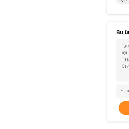
Şeff
Bu ü
İlg
ayrı
Teş
Cev