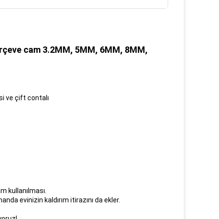
 çerçeve cam 3.2MM, 5MM, 6MM, 8MM,
 ve çift contalı
am kullanılması.
nda evinizin kaldırım itirazını da ekler.
yoruz!