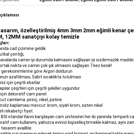
çıklaması
 tasarım, özelleştirilmiş 4mm 3mm 2mm eğimli kenar
, 12MM sanatçıyı kolay temizle
jları:
nda cad çizimine geldik
tkal çentiği,
havalarda camın iyi durumda kalmasını sağlayan iyi sızdırmazlık maddesi
ortak nokta ve camın çok şık olmasını sağlayan 7 kez kesik!
ın gereksinimlerine göre Argon doldurun
ünün azaltılması, Sabit sıcaklıkta tutulması
iz için çeşitli ebatlar
kapılar çeşitleri için çeşitli şekiller uygundur
 için dekoratif cam panel.
ut camlama: pirinç, nikel, patine.
ktroliz kaplaması mevcut: krom, siyah krom, saten nikel
teli rekabetçi fiyat.
, BSI standartlarını karşılayan cam ünitesinin her iki yanında temperli c
ratif cam kullanımı, yalnızca evinizi kişiselleştirmekle kalmaz, aynı zama
 tasarım availble.
sinlikle sizi memnun edecek birinci sınıf hizmet, mükemmel kalite inanı