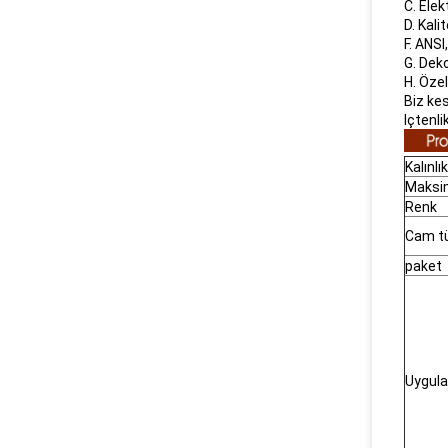
C. Ele
D. Kali
F. ANSI
G. Deko
H. Özel
Biz ke
Içtenl
Kalınlık
Maksi
Renk
Cam t
paket
Uygul