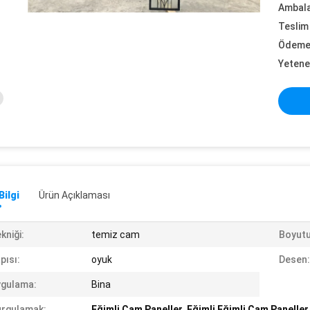
Ambalaj
Teslim 
Ödeme 
Yetene
Bilgi
Ürün Açıklaması
kniği:
temiz cam
Boyutu
pısı:
oyuk
Desen:
ygulama:
Bina
rgulamak:
Eğimli Cam Paneller
,
Eğimli Eğimli Cam Paneller