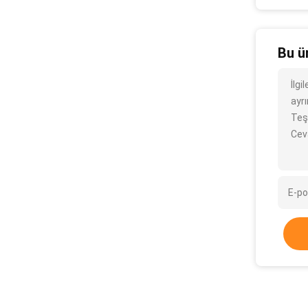
Bu ü
İlg
ayrı
Teş
Cev