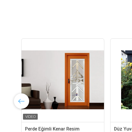
 Eğimli Kenar Resim
Düz Yuvarlak Eğimli Kenar