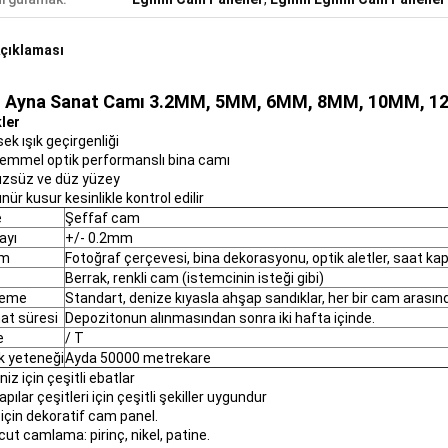
çıklaması
l Ayna Sanat Camı 3.2MM, 5MM, 6MM, 8MM, 10MM, 12M
kler
ek ışık geçirgenliği
emmel optik performanslı bina camı
üzsüz ve düz yüzey
nür kusur kesinlikle kontrol edilir
e
Şeffaf cam
ayı
+/- 0.2mm
ım
Fotoğraf çerçevesi, bina dekorasyonu, optik aletler, saat ka
Berrak, renkli cam (istemcinin isteği gibi)
leme
Standart, denize kıyasla ahşap sandıklar, her bir cam arasında
at süresi
Depozitonun alınmasından sonra iki hafta içinde.
e
/ T
k yeteneği
Ayda 50000 metrekare
iz için çeşitli ebatlar
kapılar çeşitleri için çeşitli şekiller uygundur
 için dekoratif cam panel.
ut camlama: pirinç, nikel, patine.