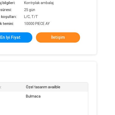
 bilgileri:
Kontrplak ambalaj
süresi:
25 gün
koşulları:
L/C, T/T
k temini:
10000 PIECE AY
En Iyi Fiyat
İletişim
:
Özel tasarım availble
Bulmaca