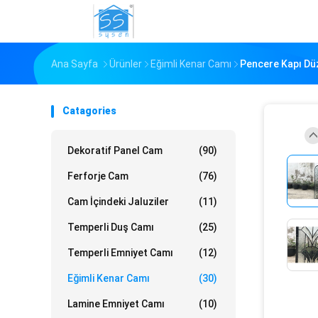
Ana Sayfa
Ürünler
Eğimli Kenar Camı
Pencere Kapı Düz
Catagories
Dekoratif Panel Cam
(90)
Ferforje Cam
(76)
Cam İçindeki Jaluziler
(11)
Temperli Duş Camı
(25)
Temperli Emniyet Camı
(12)
Eğimli Kenar Camı
(30)
Lamine Emniyet Camı
(10)