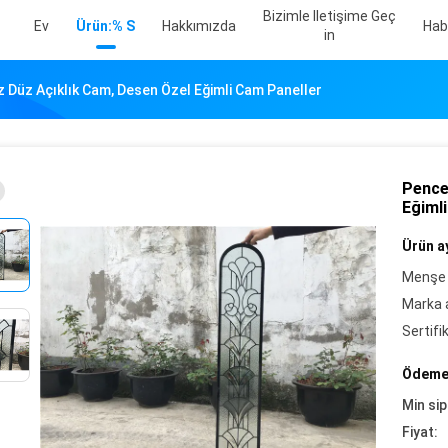
Bizimle Iletişime Geç
Ev
Ürün:% S
Hakkımızda
Hab
In
 ​​Düz Açıklık Cam, Desen Özel Eğimli Cam Paneller
Pencer
Eğiml
Ürün ay
Menşe 
Marka a
Sertifi
Ödeme 
Min sip
Fiyat: