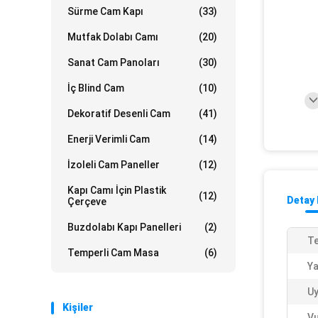
Sürme Cam Kapı
(33)
Mutfak Dolabı Camı
(20)
Sanat Cam Panoları
(30)
İç Blind Cam
(10)
Dekoratif Desenli Cam
(41)
Enerji Verimli Cam
(14)
İzoleli Cam Paneller
(12)
Kapı Camı İçin Plastik
(12)
Detay 
Çerçeve
Buzdolabı Kapı Panelleri
(2)
Te
Temperli Cam Masa
(6)
Ya
U
Kişiler
Vu