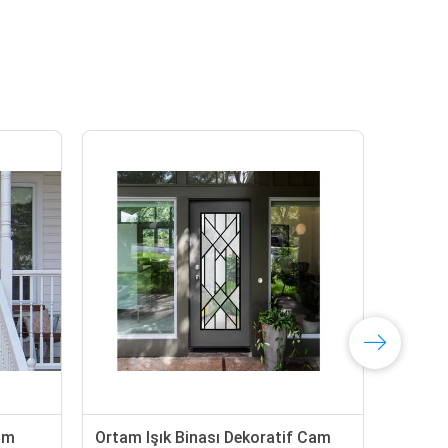
m Işık Binası Dekoratif Cam
Özel Tasarım Eğimli 