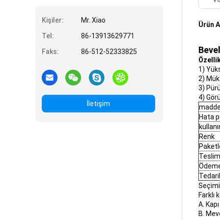
Kişiler:
Mr. Xiao
Ürün A
Tel:
86-13913629771
Beve
Faks:
86-512-52333825
Özelli
1) Yüks
2) Mük
3) Pür
4) Görü
İletişim
madd
Hata p
kullan
Renk
Paket
Teslim
Ödem
Tedari
Seçimin
Farklı 
A. Kapı
B. Mevc