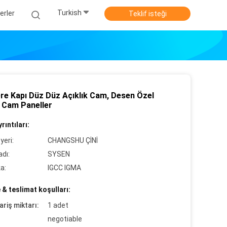
Turkish
erler
Teklif isteği
e Kapı Düz ​​Düz Açıklık Cam, Desen Özel
i Cam Paneller
rıntıları:
yeri:
CHANGSHU ÇİNİ
dı:
SYSEN
ka:
IGCC IGMA
& teslimat koşulları:
ariş miktarı:
1 adet
negotiable