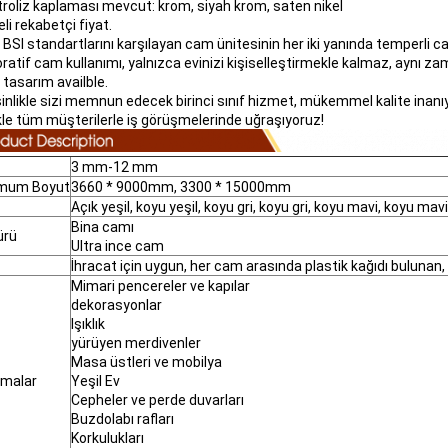
ktroliz kaplaması mevcut: krom, siyah krom, saten nikel
teli rekabetçi fiyat.
, BSI standartlarını karşılayan cam ünitesinin her iki yanında temperli c
ratif cam kullanımı, yalnızca evinizi kişiselleştirmekle kalmaz, aynı zama
 tasarım availble.
sinlikle sizi memnun edecek birinci sınıf hizmet, mükemmel kalite inanı
ikle tüm müşterilerle iş görüşmelerinde uğraşıyoruz!
3 mm-12 mm
mum Boyut
3660 * 9000mm, 3300 * 15000mm
Açık yeşil, koyu yeşil, koyu gri, koyu gri, koyu mavi, koyu ma
Bina camı
ürü
Ultra ince cam
İhracat için uygun, her cam arasında plastik kağıdı bulunan,
Mimari pencereler ve kapılar
dekorasyonlar
Işıklık
yürüyen merdivenler
Masa üstleri ve mobilya
amalar
Yeşil Ev
Cepheler ve perde duvarları
Buzdolabı rafları
Korkulukları