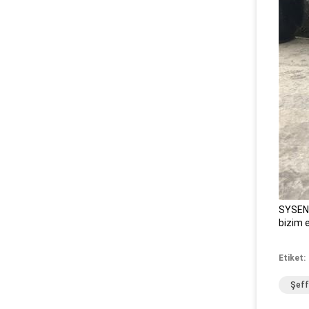
SYSEN'i
bizim e
Etiket:
Şeff