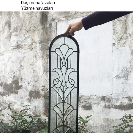
Duş muhafazaları
Yüzme havuzları