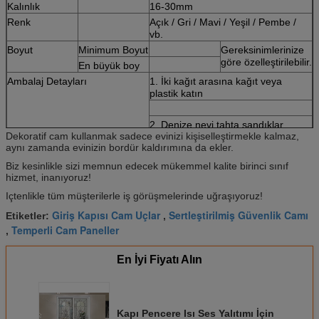
Kalınlık
16-30mm
Renk
Açık / Gri / Mavi / Yeşil / Pembe /
vb.
Boyut
Minimum Boyut
Gereksinimlerinize
göre özelleştirilebilir.
En büyük boy
Ambalaj Detayları
1. İki kağıt arasına kağıt veya
plastik katın
2. Denize nevi tahta sandıklar
Dekoratif cam kullanmak sadece evinizi kişiselleştirmekle kalmaz,
aynı zamanda evinizin bordür kaldırımına da ekler.
3. Konsolidasyon için demir kemer
Biz kesinlikle sizi memnun edecek mükemmel kalite birinci sınıf
Kalite Standardı
IGCC IGMA
hizmet, inanıyoruz!
Not: Sysen Cam, müşterilerimizin verdiği özelliklere ve renklere
Içtenlikle tüm müşterilerle iş görüşmelerinde uğraşıyoruz!
göre özelleştirebilir.
Giriş Kapısı Cam Uçlar
Sertleştirilmiş Güvenlik Camı
Etiketler:
,
Temperli Cam Paneller
,
En İyi Fiyatı Alın
Kapı Pencere Isı Ses Yalıtımı İçin