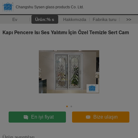
Changshu Sysen glass products Co. Ltd.
Ev
Ürün:% s
Hakkımızda
Fabrika turu
>>
Kapı Pencere Isı Ses Yalıtımı İçin Özel Temizle Sert Cam
En iyi fiyat
Bize ulaşın
Ürün ayrıntıları