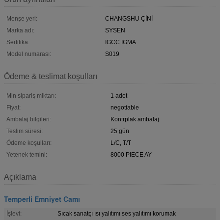
Menşe yeri:
CHANGSHU ÇİNİ
Marka adı:
SYSEN
Sertifika:
IGCC IGMA
Model numarası:
S019
Ödeme & teslimat koşulları
Min sipariş miktarı:
1 adet
Fiyat:
negotiable
Ambalaj bilgileri:
Kontrplak ambalaj
Teslim süresi:
25 gün
Ödeme koşulları:
L/C, T/T
Yetenek temini:
8000 PIECE AY
Açıklama
Temperli Emniyet Camı
İşlevi:
Sıcak sanatçı ısı yalıtımı ses yalıtımı korumak