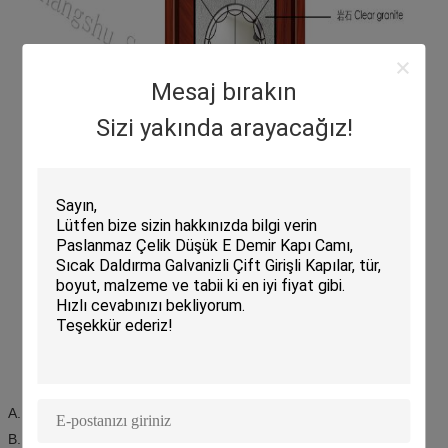
Mesaj bırakın
Sizi yakında arayacağız!
A. Kapı için dekoratif cam panel.
B. Mevcut camlama: pirinç, nikel, patine.