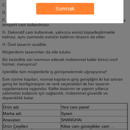
C. Elektroliz kaplaması mevcut: krom, siyah krom, saten nikel
Sunmak
D. Kaliteli rekabetçi fiyat.
F. ANSI, BSI standartlarını karşılayan cam ünitesinin her iki yanında
temperli cam kullanılması.
G. Dekoratif cam kullanmak, yalnızca evinizi kişiselleştirmekle
kalmaz, aynı zamanda evinizin kaldırım itirazını da ekler.
H. Özel tasarım availble.
Müşterilerin tasarımları da elle tutulur.
Biz kesinlikle sizi memnun edecek mükemmel kalite birinci sınıf
hizmet, inanıyoruz!
Içtenlikle tüm müşterilerle iş görüşmelerinde uğraşıyoruz!
Evin sürme kapıları, normal kapıların giriş genişliğini iki kat artıran
geniş bir konfigürasyon ve renk seçenekleri ile her tasarım
uygulamasına uygundur.
Kalite tasarımı ve yapımı yıllarca
zahmetsiz kullanım için sağlamlık, mükemmel güvenlik ve
dayanıklılık katar.
Ürün adı
Yeni cam panel
Marka adı
Sysen
Anavatan
SHANGHAI
Ürün Çeşitleri
Kilise cam güneşlikler cam ...