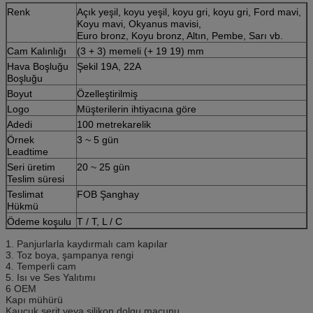
Renk
Açık yeşil, koyu yeşil, koyu gri, koyu gri, Ford mavi,
Koyu mavi, Okyanus mavisi,
Euro bronz, Koyu bronz, Altın, Pembe, Sarı vb.
Cam Kalınlığı
(3 + 3) memeli (+ 19 19) mm
Hava Boşluğu
Şekil 19A, 22A
Boşluğu
Boyut
Özelleştirilmiş
Logo
Müşterilerin ihtiyacına göre
Adedi
100 metrekarelik
Örnek
3 ~ 5 gün
Leadtime
Seri üretim
20 ~ 25 gün
Teslim süresi
Teslimat
FOB Şanghay
Hükmü
Ödeme koşulu
T / T, L / C
1. Panjurlarla kaydırmalı cam kapılar
3. Toz boya, şampanya rengi
4. Temperli cam
5. Isı ve Ses Yalıtımı
6 OEM
Kapı mühürü
Kauçuk şerit veya silikon dolgu macunu