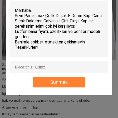
Salıncaksız panjur yok.
Maruz kalmış kablo yok.
Toz yok
Işık ve
mahremiyeti parmak ucu ayarıyla kontrol eder.
Enerji verimliliğini
artırın
Salıncaksız panjur yok.
Sunmak
Maruz kalmış kablo yok.
Içinde toz yok
Işık ve mahremiyeti parmak ucu ayarıyla kontrol eder.
Artan enerji verimliliği.
Kolay temizlenebilir ve kullanılabilir.