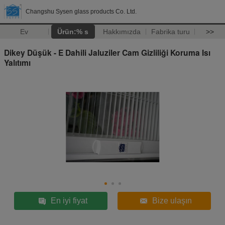
Changshu Sysen glass products Co. Ltd.
Ev
Ürün:% s
Hakkımızda
Fabrika turu
>>
Dikey Düşük - E Dahili Jaluziler Cam Gizliliği Koruma Isı
Yalıtımı
En iyi fiyat
Bize ulaşın