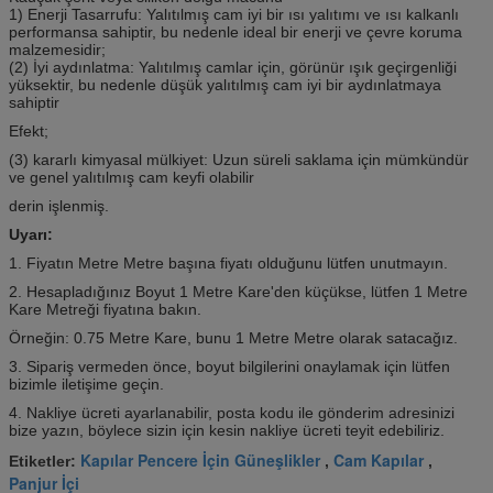
1) Enerji Tasarrufu: Yalıtılmış cam iyi bir ısı yalıtımı ve ısı kalkanlı
performansa sahiptir, bu nedenle ideal bir enerji ve çevre koruma
malzemesidir;
(2) İyi aydınlatma: Yalıtılmış camlar için, görünür ışık geçirgenliği
yüksektir, bu nedenle düşük yalıtılmış cam iyi bir aydınlatmaya
sahiptir
Efekt;
(3) kararlı kimyasal mülkiyet: Uzun süreli saklama için mümkündür
ve genel yalıtılmış cam keyfi olabilir
derin işlenmiş.
Uyarı:
1. Fiyatın Metre Metre başına fiyatı olduğunu lütfen unutmayın.
2. Hesapladığınız Boyut 1 Metre Kare'den küçükse, lütfen 1 Metre
Kare Metreği fiyatına bakın.
Örneğin: 0.75 Metre Kare, bunu 1 Metre Metre olarak satacağız.
3. Sipariş vermeden önce, boyut bilgilerini onaylamak için lütfen
bizimle iletişime geçin.
4. Nakliye ücreti ayarlanabilir, posta kodu ile gönderim adresinizi
bize yazın, böylece sizin için kesin nakliye ücreti teyit edebiliriz.
Kapılar Pencere İçin Güneşlikler
Cam Kapılar
Etiketler:
,
,
Panjur İçi