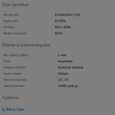
Ürün ayrıntıları
Menşe yeri:
CHANGSHU ÇİNİ
Marka adı:
SYSEN
Sertifika:
IGCC IGMA
Model numarası:
S009
Ödeme & teslimat koşulları
Min sipariş miktarı:
1 adet
Fiyat:
negotiable
Ambalaj bilgileri:
Kontrplak ambalaj
Teslim süresi:
25days
Ödeme koşulları:
L/C, T/T
Yetenek temini:
10000 aylık ay
Açıklama
İç Blind Cam