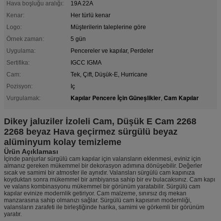
Hava boşluğu aralığı:
19A 22A
Kenar:
Her türlü kenar
Logo:
Müşterilerin taleplerine göre
Örnek zaman:
5 gün
Uygulama:
Pencereler ve kapılar, Perdeler
Sertifika:
IGCC IGMA
Cam:
Tek, Çift, Düşük-E, Hurricane
Pozisyon:
Iç
Kapılar Pencere İçin Güneşlikler
Cam Kapılar
Vurgulamak:
,
Dikey jaluziler İzoleli Cam, Düşük E Cam 2268
2268 beyaz Hava geçirmez sürgülü beyaz
alüminyum kolay temizleme
Ürün Açıklaması
İçinde panjurlar sürgülü cam kapılar için valansların eklenmesi, eviniz için
almanız gereken mükemmel bir dekorasyon adımına dönüşebilir. Değerler
sıcak ve samimi bir atmosfer ile aynıdır. Valansları sürgülü cam kapınıza
koyduktan sonra mükemmel bir ambiyansa sahip bir ev bulacaksınız. Cam kapı
ve valans kombinasyonu mükemmel bir görünüm yaratabilir. Sürgülü cam
kapılar evinize modernlik getiriyor. Cam malzeme, sınırsız dış mekan
manzarasına sahip olmanızı sağlar. Sürgülü cam kapısının modernliği,
valansların zarafeti ile birleştiğinde harika, samimi ve görkemli bir görünüm
yaratır.