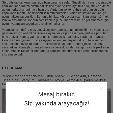
Sürgülü kapılar kurulması size bazı yararlar sağlar. Güzellikleri yanında, sürgülü
cam kapılar odanıza ekstra hafif ışık veriyor. Açık ve aydınlık oda, sizi ve evinize
gelen herkesi şımartmaya hazırdır. Vantarları ve kör bahşişleri olan sürgülü
kapakların montajı basit eviniz için mükemmeldir. Valanslar kayar kapılar için
uygun aksesuar çeşitleri. Bununla birlikte, kör eşyaları cam kapılardan sürmek
için valansların ve körlerin cam kapının güzel manzarasını engellememesi için
uygun valansları seçerken dikkatli olmalısınız.
Valanslar için doğru malzemeyi seçmek, cam kapının güzelliğini ve valansı da
geliştirmek için önemlidir. Kumaş kıymetler, çeşitli desenlere girdikçe popüler
hale geliyor. Kumaş valanslarının korunması kadar kolay kurulabilir. Ayrıca
kayar kapınız için en güzel ve uygun valansları oluşturmak için bazı kumaş
seçenekleri mevcuttur. Saten, ipek ve voile, valance'leriniz için sadece bazı
seçenekler. Kumaşlar, pleated veya sadece düz valanslar gibi çeşitli şekillerde
tasarlanabilir. Kısacası, panjurlarla cam kapılar sürmek için valance'ler kapınızı
süslemeye gelir.
UYGULAMA:
Yüksek standartlar dairesi, Okul, Anaokulu, Anaokulu, Hastane,
Ticari bina, Stadyum, Havaalanı, Atölye, Yemekli alışveriş merkezi,
Laboratuar, Depo ve villa.
Mesaj bırakın
Sizi yakında arayacağız!