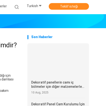
Turkish
erler
Teklif isteği
Son Haberler
imdir?
ığı için
a damlası
Dekoratif panellerin camı iç
bölmeler için diğer malzemelerle
 bakım
nasıl karşılaştırılır?
10 Aug, 2025
Dekoratif Panel Cam Kurulumu İçin