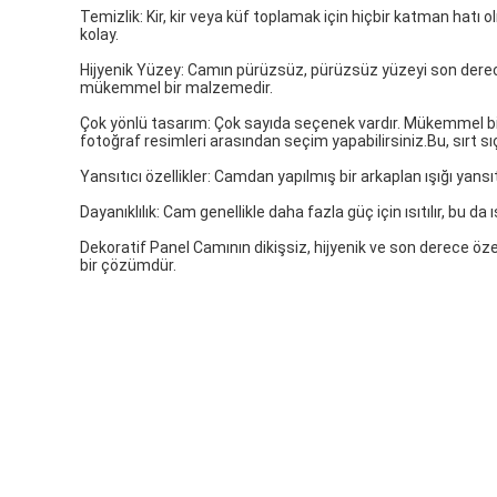
Temizlik: Kir, kir veya küf toplamak için hiçbir katman ha
kolay.
Hijyenik Yüzey: Camın pürüzsüz, pürüzsüz yüzeyi son derece h
mükemmel bir malzemedir.
Çok yönlü tasarım: Çok sayıda seçenek vardır. Mükemmel bir 
fotoğraf resimleri arasından seçim yapabilirsiniz.Bu, sırt sıç
Yansıtıcı özellikler: Camdan yapılmış bir arkaplan ışığı yansı
Dayanıklılık: Cam genellikle daha fazla güç için ısıtılır, bu da
Dekoratif Panel Camının dikişsiz, hijyenik ve son derece öze
bir çözümdür.