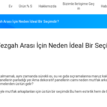
Bizimle Iletişime Geç
Ev
Ürün:% S
Hakkımızda
Hab
In
 Arası İçin Neden İdeal Bir Seçimdir?
ezgah Arası İçin Neden İdeal Bir Seç
lmamalı, aynı zamanda sürekli ısı, su ve gıda sıçramalarına maruz kald
panellerin parladığı yer.Ama dekoratif panellerin camı neden mutfak ark
zemelerden üstün gelir?
eniyle mutfak arkaplanları için üstün bir seçimdir.Bu hem estetik hem de