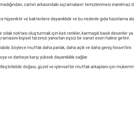
tı olmadığından, camın arkasındaki sıçramaların temizlenmesi inanılmaz
ijyeniktir ve bakterilere dayanıklıdır ve bu nedenle gıda hazırlama alan
odak noktası oluşturmak için katı renkler, karmaşık basılı desenler ya
ramasını kişisel tarzınızı yansıtan eşsiz bir sanat eseri haline getirir..
tabilir, böylece mutfak daha parlak, daha açık ve daha geniş hissettirir.
 ısıya ve darbeye karşı yüksek dayanıklılık sağlar.
lleştirilebilir doğası, güzel ve işlevsel bir mutfak arkaplanı için müke