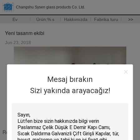
Changshu Sysen glass products Co. Ltd.
Ev
Ürün:% s
Hakkımızda
Fabrika turu
>>
Yeni tasarım ekibi
Jun 23, 2018
Mesaj bırakın
Sizi yakında arayacağız!
Recommended Products