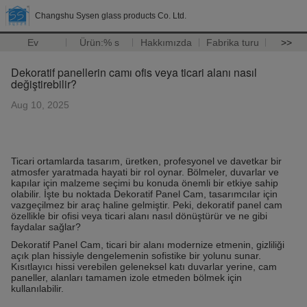
Changshu Sysen glass products Co. Ltd.
Ev
Ürün:% s
Hakkımızda
Fabrika turu
>>
Dekoratif panellerin camı ofis veya ticari alanı nasıl
değiştirebilir?
Aug 10, 2025
Ticari ortamlarda tasarım, üretken, profesyonel ve davetkar bir
atmosfer yaratmada hayati bir rol oynar. Bölmeler, duvarlar ve
kapılar için malzeme seçimi bu konuda önemli bir etkiye sahip
olabilir. İşte bu noktada Dekoratif Panel Cam, tasarımcılar için
vazgeçilmez bir araç haline gelmiştir. Peki, dekoratif panel cam
özellikle bir ofisi veya ticari alanı nasıl dönüştürür ve ne gibi
faydalar sağlar?
Dekoratif Panel Cam, ticari bir alanı modernize etmenin, gizliliği
açık plan hissiyle dengelemenin sofistike bir yolunu sunar.
Kısıtlayıcı hissi verebilen geleneksel katı duvarlar yerine, cam
paneller, alanları tamamen izole etmeden bölmek için
kullanılabilir.