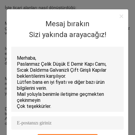
İşte ticari alanları nasıl dönüştürdüğü:
Mesaj bırakın
Modern Bir Estetik Yaratmak: Hem müşterilere hem de
çalışanlara profesyonel ve ileri görüşlü bir imaj yansıtan şık, temiz
Sizi yakında arayacağız!
ve çağdaş bir görünüm sağlar.
Işıkla Gizlilik: Buzlu veya desenli cam bölmeler, doğal ışığı
engellemeden özel ofisler ve toplantı odaları oluşturabilir. Bu,
yapay aydınlatma ihtiyacını azaltır, bu da enerji maliyetlerini
düşürebilir ve daha hoş bir çalışma ortamı yaratabilir.
Markalaşma Fırsatları: Cam paneller, bir şirketin logosu,
markalaşma unsurları veya belirli görsellerle özelleştirilebilir. Bu,
marka kimliğini güçlendirir ve benzersiz ve akılda kalıcı bir alan
yaratır.
Dayanıklılık ve Güvenlik: Temperli veya lamine cam, yüksek
trafikli alanlara dayanabilen güvenli ve dayanıklı bir malzemedir.
Ayrıca temizlemesi kolaydır, bu da hijyenik ve profesyonel bir
ortamın korunması için çok önemlidir.